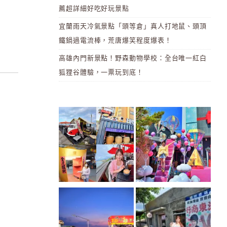
薦超詳細好吃好玩景點
宜蘭雨天冷氣景點「頭等倉」真人打地鼠、頭頂
鐵鍋過電流棒，荒唐爆笑程度爆表！
高雄內門新景點！野森動物學校：全台唯一紅白
狐狸谷體驗，一票玩到底！