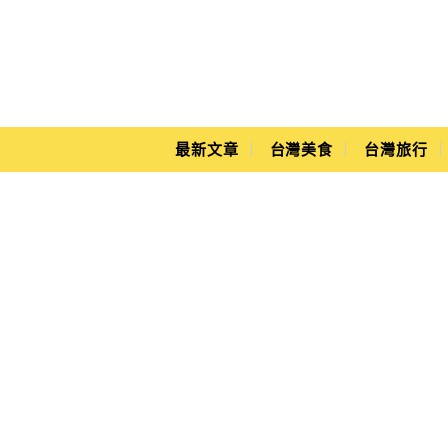
Main Menu
Yuki's Life
最新文章
台灣美食
台灣旅行
廚房習作