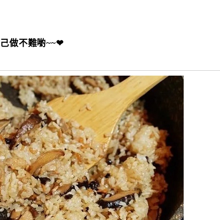
己做不難喲~~❤