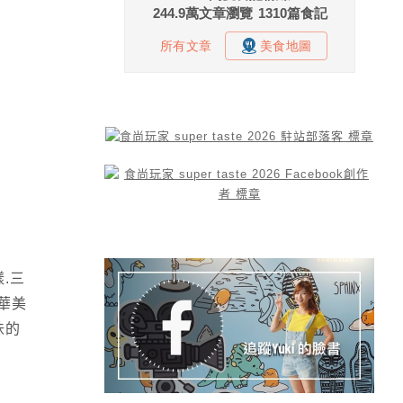
.三
華美
味的