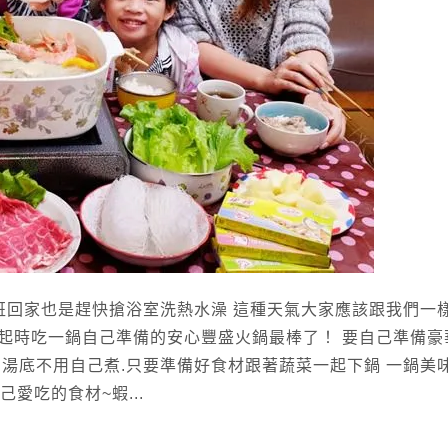
班回家也是趕快搶浴室洗熱水澡 這種天氣大家應該跟我們一樣
起時吃一鍋自己準備的安心豐盛火鍋最棒了！ 要自己準備豪
 湯底不用自己煮.只要準備好食材跟著蔬菜一起下鍋 一鍋美
愛吃的食材~蝦...