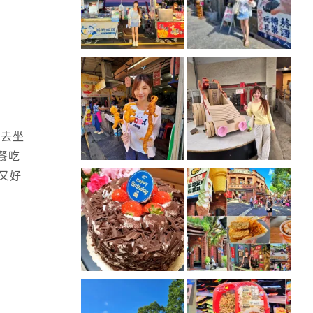
路去坐
餐吃
又好