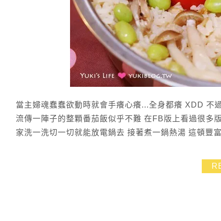
當主婦魂蠢蠢欲動時就會手癢心癢...全身都癢 XDD 
流傳一陣子的整顆番茄飯似乎不難 在FB版上看過很多
家洗一洗切一切就能放電鍋去 接著煮一鍋熱湯 這頓豐富
R