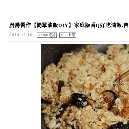
廚房習作【簡單油飯DIY】家庭版香Q好吃油飯.自
2014.12.16
Home記錄
Yuki上菜