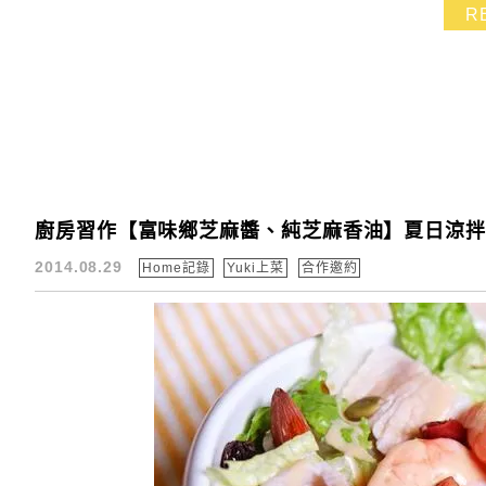
R
廚房習作【富味鄉芝麻醬、純芝麻香油】夏日涼拌
2014.08.29
Home記錄
Yuki上菜
合作邀約