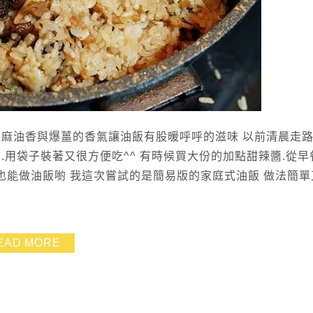
淡麻油香與爆薑的香氣讓油飯有股暖呼呼的滋味 以前清晨走
.用袋子裝著又很方便吃^^ 有時候買大份的加點甜辣醬.從早
家也能做油飯喲 我這次嘗試的是簡易版的家庭式油飯 做法簡單
EAD MORE