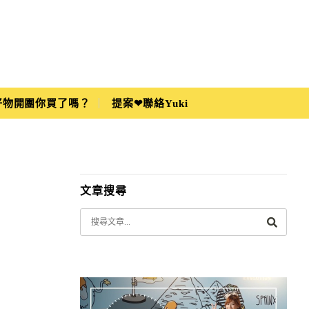
i好物開團你買了嗎？
提案❤聯絡Yuki
文章搜尋