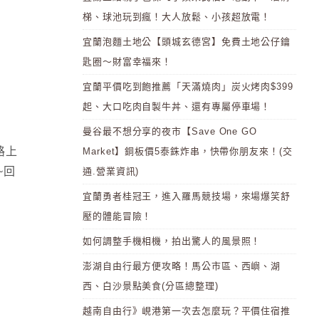
梯、球池玩到瘋！大人放鬆、小孩超放電！
宜蘭泡麵土地公【頭城玄德宮】免費土地公仔鑰
匙圈～財富幸福來！
宜蘭平價吃到飽推薦「天滿燒肉」炭火烤肉$399
起、大口吃肉自製牛丼、還有專屬停車場！
曼谷最不想分享的夜市【Save One GO
路上
Market】銅板價5泰銖炸串，快帶你朋友來！(交
~回
通.營業資訊)
宜蘭勇者桂冠王，進入羅馬競技場，來場爆笑舒
壓的體能冒險！
如何調整手機相機，拍出驚人的風景照！
澎湖自由行最方便攻略！馬公市區、西嶼、湖
西、白沙景點美食(分區總整理)
越南自由行》峴港第一次去怎麼玩？平價住宿推