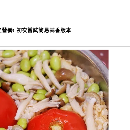
營養! 初次嘗試簡易蒜香版本