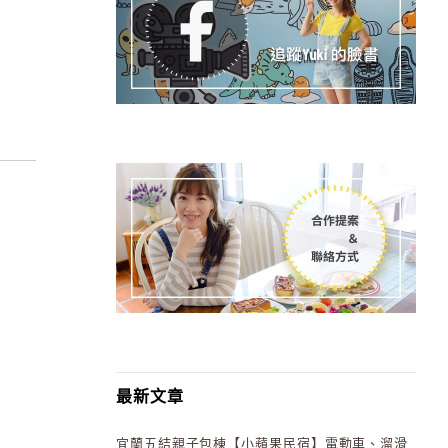
最新文章
宜蘭五結親子包棟【小蘋果民宿】電動車、溜滑