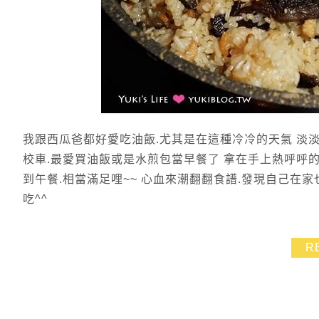
我跟西瓜爸都好愛吃油飯.尤其是在這種冷冷的天氣 淡
校車.最愛買油飯或是水煎包當早餐了 拿在手上熱呼呼的
到午餐.相當滿足哩~~ 心血來潮翻翻食譜.發現自己在
吃^^
R