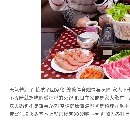
天氣轉涼了.接孩子回家後.總覺得身體快要凍僵 家人下
不五時就想吃個暖呼呼的火鍋 假日在家或是家人聚在一
味火鍋也不是難事.家裡常備的康寶湯塊就是料理好幫手
康寶湯塊火鍋基本上就已經有80分囉~~❤ 再加入各種自己