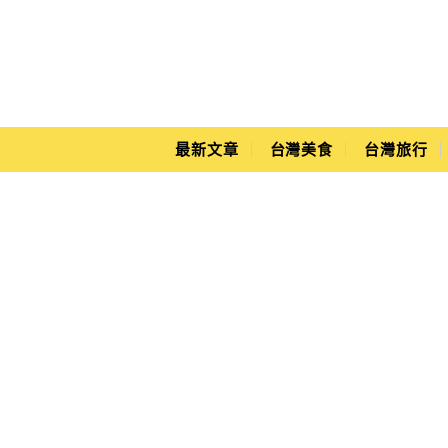
Main Menu
Yuki's Life
最新文章
台灣美食
台灣旅行
越南┃峴港