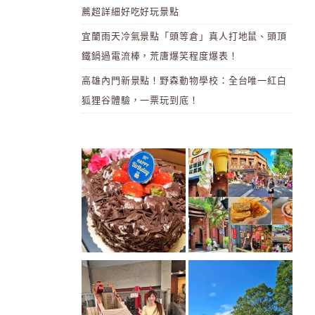
薦超詳細好吃好玩景點
宜蘭雨天冷氣景點「頭等倉」真人打地鼠、頭頂
鐵鍋過電流棒，荒唐爆笑程度爆表！
高雄內門新景點！野森動物學校：全台唯一紅白
狐狸谷體驗，一票玩到底！