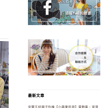
最新文章
宜蘭五結親子包棟【小蘋果民宿】電動車、溜滑