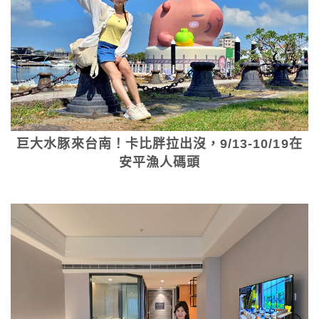
巨大水豚來台南！卡比胖拉出沒，9/13-10/19在
安平漁人碼頭