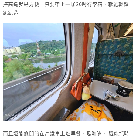
搭高鐵就是方便，只要帶上一咖20吋行李箱，就能輕鬆
趴趴造
而且還能悠閒的在高鐵車上吃早餐、喝咖啡， 還能抓時