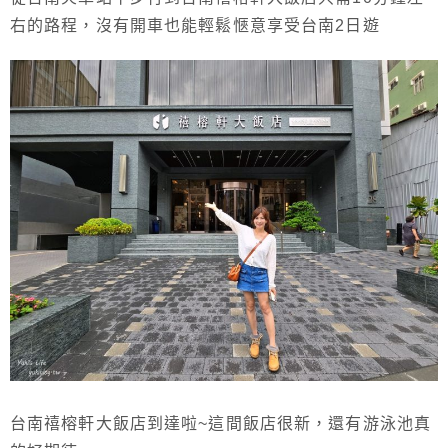
右的路程，沒有開車也能輕鬆愜意享受台南2日遊
台南禧榕軒大飯店到達啦~這間飯店很新，還有游泳池真