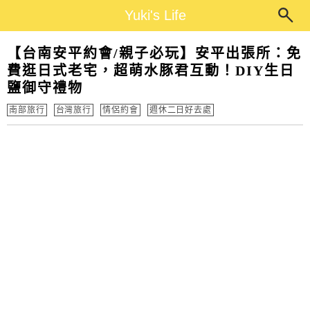
Main Menu
Yuki's Life
Yuki's Life
【台南安平約會/親子必玩】安平出張所：免
費逛日式老宅，超萌水豚君互動！DIY生日
鹽御守禮物
南部旅行
台灣旅行
情侶約會
週休二日好去處