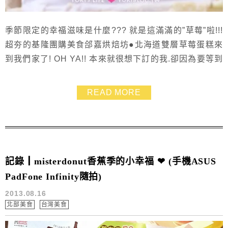
季節限定的幸福滋味是什麼??? 就是這滿滿的”草莓”啦!!!
超夯的基隆團購美食郃嘉烘焙坊●北海道雙層草莓蛋糕來
到我們家了! OH YA!! 本來就很想下訂的我.卻因為要等到
過年後才收的到而放棄 結果最近好友團購到貨立馬幫我
寄了一條上來台北給我.我超級無敵霹靂感動呀!!! 這滿滿
READ MORE
的雙層草莓除了上層擺滿滿之外.中間那層也舖的滿滿滿!!!
光是視覺就是一種享受囉! ❤
記錄┃misterdonut香蕉季的小幸福 ❤ (手機ASUS
PadFone Infinity隨拍)
2013.08.16
北部美食
台灣美食