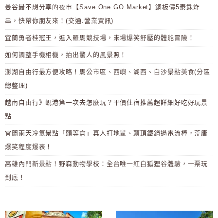
曼谷最不想分享的夜市【Save One GO Market】銅板價5泰銖炸
串，快帶你朋友來！(交通.營業資訊)
宜蘭勇者桂冠王，進入羅馬競技場，來場爆笑舒壓的體能冒險！
如何調整手機相機，拍出驚人的風景照！
澎湖自由行最方便攻略！馬公市區、西嶼、湖西、白沙景點美食(分區
總整理)
越南自由行》峴港第一次去怎麼玩？平價住宿推薦超詳細好吃好玩景
點
宜蘭雨天冷氣景點「頭等倉」真人打地鼠、頭頂鐵鍋過電流棒，荒唐
爆笑程度爆表！
高雄內門新景點！野森動物學校：全台唯一紅白狐狸谷體驗，一票玩
到底！