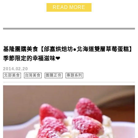
神Gary Mehigan自己的餐廳也是全面使用ARISTON的
READ MORE
呀! (燈愣!!) 好消息是.現在各大百貨公司已經出現
ARISTON的身影囉！ 要買新家或改建廚房的話.可以先
到現場親手...
基隆團購美食【郃嘉烘焙坊●北海道雙層草莓蛋糕】
季節限定的幸福滋味❤
2014.02.20
北部美食
台灣美食
團購正夯
專題系列