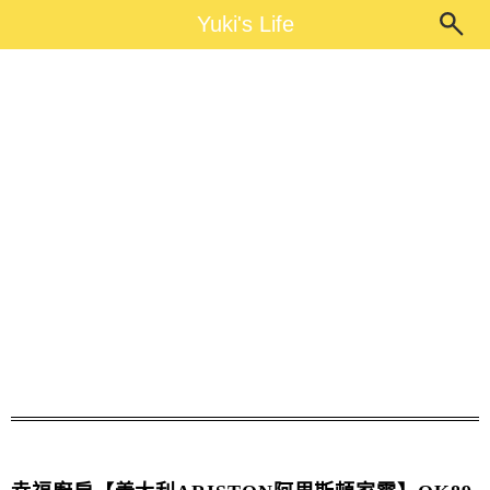
Main Menu
Yuki's Life
Yuki's Life
幸福