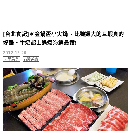
[台北食記]＊金鍋盃小火鍋 ~ 比臉還大的巨蝦真的
好酷‧牛奶起士鍋煮海鮮最讚!
2012.12.20
北部美食
台灣美食