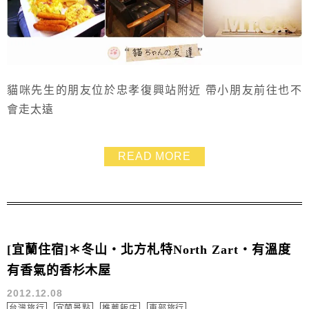
貓咪先生的朋友位於忠孝復興站附近 帶小朋友前往也不
會走太遠
READ MORE
[宜蘭住宿]＊冬山‧北方札特North Zart‧有溫度
有香氣的香杉木屋
2012.12.08
台灣旅行
宜蘭景點
推薦飯店
東部旅行