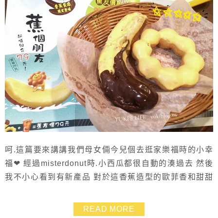
呵.這篇要來講講我們母女倆今兒個去逛家樂福時的小幸
福❤ 經過misterdonut時.小西瓜都很自動的湊過去 然後
我不小心看到有新產品 對於這香蕉造型的歐菲香和甜甜
圈很感興趣 於是我們就不小心吃了頓小幸福的下午茶
^___^ 照片是用手機拍的~ 我只是想記錄一下.這甜蜜的
READ MORE
時刻~~