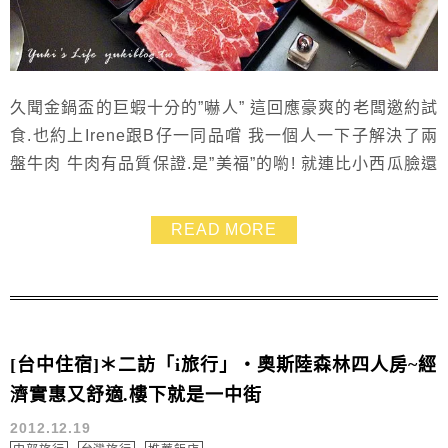
久聞金鍋盃的巨蝦十分的”嚇人” 這回應豪爽的老闆邀約試
食.也約上Irene跟B仔一同品嚐 我一個人一下子解決了兩
盤牛肉 牛肉有品質保證.是”美福”的喲! 就連比小西瓜臉還
大的草蝦王我都吃掉兩隻 金鍋盃的海鮮真的有夠讚！
>//////< 沒想到牛奶起士鍋用來煮海鮮那麼match.那湯喝
READ MORE
起來就是極鮮的海鮮濃湯呀!
[台中住宿]＊二訪「i旅行」‧奧斯陸森林四人房~經
濟實惠又舒適.樓下就是一中街
2012.12.19