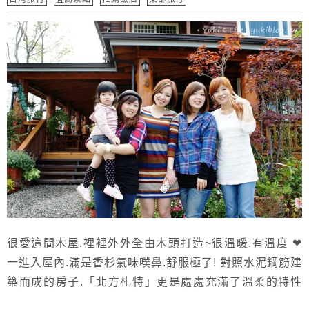
很愛這間木屋.裡裡外外全由木頭打造~很溫暖.有溫度 ❤
一進入屋內.滿是香杉氣味噗鼻.舒服極了! 對照水泥鋼筋建
築而成的房子.「北方札特」更是處處充滿了溫柔的特性
這夜‧睡的安穩.舒適 早上起來神清氣爽呢! \^0^/