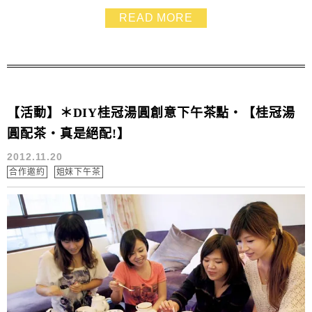
READ MORE
【活動】＊DIY桂冠湯圓創意下午茶點‧【桂冠湯
圓配茶‧真是絕配!】
2012.11.20
合作邀約
姐妹下午茶