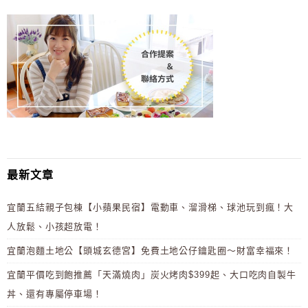
最新文章
宜蘭五結親子包棟【小蘋果民宿】電動車、溜滑梯、球池玩到瘋！大
人放鬆、小孩超放電！
宜蘭泡麵土地公【頭城玄德宮】免費土地公仔鑰匙圈～財富幸福來！
宜蘭平價吃到飽推薦「天滿燒肉」炭火烤肉$399起、大口吃肉自製牛
丼、還有專屬停車場！