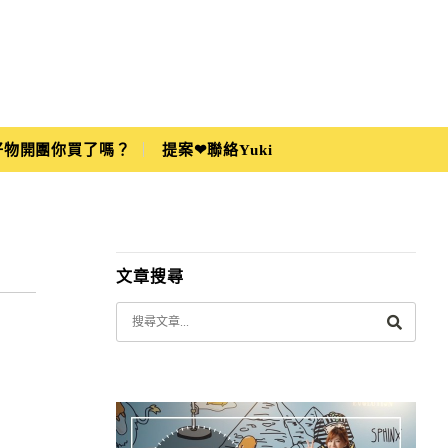
i好物開團你買了嗎？
提案❤聯絡Yuki
文章搜尋