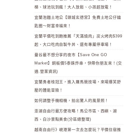
梯、球池玩到瘋！大人放鬆、小孩超放電！
宜蘭泡麵土地公【頭城玄德宮】免費土地公仔鑰
匙圈～財富幸福來！
宜蘭平價吃到飽推薦「天滿燒肉」炭火烤肉$399
起、大口吃肉自製牛丼、還有專屬停車場！
曼谷最不想分享的夜市【Save One GO
Market】銅板價5泰銖炸串，快帶你朋友來！(交
通.營業資訊)
宜蘭勇者桂冠王，進入羅馬競技場，來場爆笑舒
壓的體能冒險！
如何調整手機相機，拍出驚人的風景照！
澎湖自由行最方便攻略！馬公市區、西嶼、湖
西、白沙景點美食(分區總整理)
越南自由行》峴港第一次去怎麼玩？平價住宿推