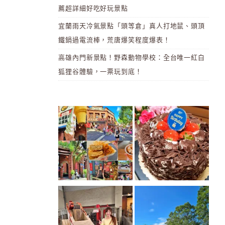
薦超詳細好吃好玩景點
宜蘭雨天冷氣景點「頭等倉」真人打地鼠、頭頂
鐵鍋過電流棒，荒唐爆笑程度爆表！
高雄內門新景點！野森動物學校：全台唯一紅白
狐狸谷體驗，一票玩到底！