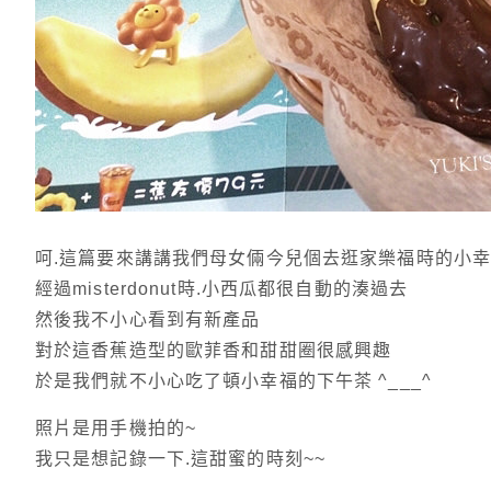
呵.這篇要來講講我們母女倆今兒個去逛家樂福時的小幸
經過misterdonut時.小西瓜都很自動的湊過去
然後我不小心看到有新產品
對於這香蕉造型的歐菲香和甜甜圈很感興趣
於是我們就不小心吃了頓小幸福的下午茶 ^___^
照片是用手機拍的~
我只是想記錄一下.這甜蜜的時刻~~