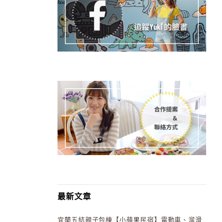
最新文章
宜蘭五結親子包棟【小蘋果民宿】電動車、溜滑