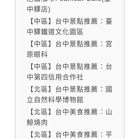
中驛店)
【中區】台中景點推薦：臺
中驛鐵道文化園區
【中區】台中景點推薦：宮
原眼科
【中區】台中景點推薦：台
中第四信用合作社
【北區】台中景點推薦：國
立自然科學博物館
【北區】台中美食推薦：山
鯨燒肉
【北區】台中美食推薦：平