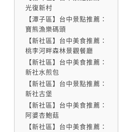
光復新村
【潭子區】台中景點推薦：
寶熊漁樂碼頭
【新社區】台中美食推薦：
桃李河畔森林景觀餐廳
【新社區】台中美食推薦：
新社水煎包
【新社區】台中景點推薦：
新社古堡
【新社區】台中美食推薦：
阿婆杏鮑菇
【新社區】台中美食推薦：