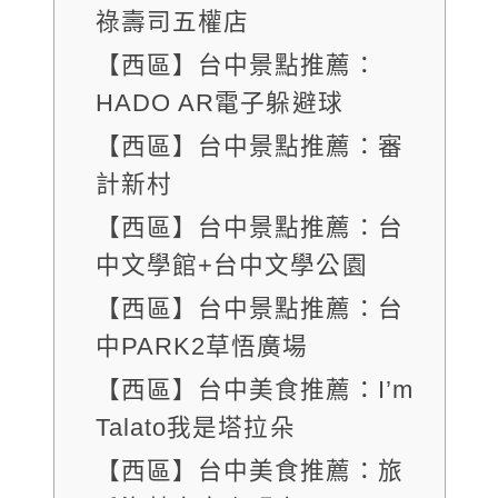
祿壽司五權店
【西區】台中景點推薦：
HADO AR電子躲避球
【西區】台中景點推薦：審
計新村
【西區】台中景點推薦：台
中文學館+台中文學公園
【西區】台中景點推薦：台
中PARK2草悟廣場
【西區】台中美食推薦：I’m
Talato我是塔拉朵
【西區】台中美食推薦：旅