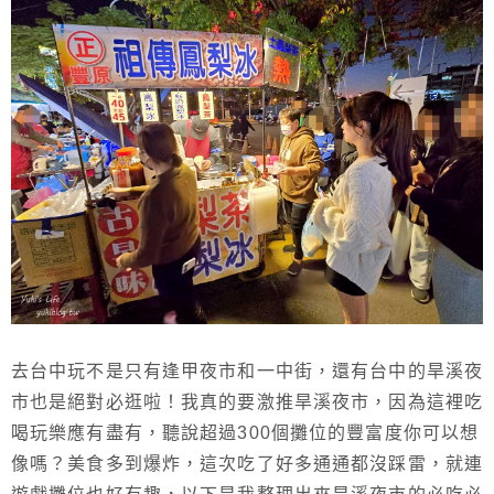
去台中玩不是只有逢甲夜市和一中街，還有台中的旱溪夜
市也是絕對必逛啦！我真的要激推旱溪夜市，因為這裡吃
喝玩樂應有盡有，聽說超過300個攤位的豐富度你可以想
像嗎？美食多到爆炸，這次吃了好多通通都沒踩雷，就連