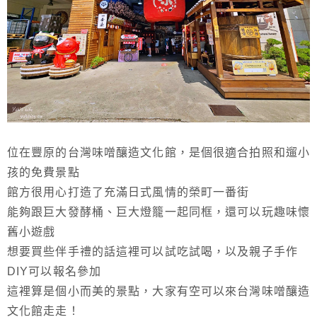
位在豐原的台灣味噌釀造文化館，是個很適合拍照和遛小
孩的免費景點
館方很用心打造了充滿日式風情的榮町一番街
能夠跟巨大發酵桶、巨大燈籠一起同框，還可以玩趣味懷
舊小遊戲
想要買些伴手禮的話這裡可以試吃試喝，以及親子手作
DIY可以報名參加
這裡算是個小而美的景點，大家有空可以來台灣味噌釀造
文化館走走！