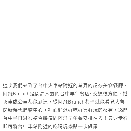
這次我們來到了台中火車站附近的巷弄的超夯美食餐廳，
阿飛Brunch是間高人氣的台中早午餐店~交通很方便，搭
火車或公車都能到達，從阿飛Brunch巷子就能看見大魯
閣新時代購物中心，裡面好逛好吃好買好玩的都有，悠閒
台中半日遊很適合將這間阿飛早午餐安排進去！只要步行
即可將台中車站附近的吃喝玩樂點一次網羅