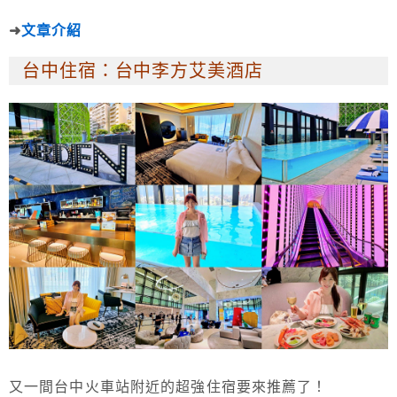
➜
文章介紹
台中住宿：台中李方艾美酒店
又一間台中火車站附近的超強住宿要來推薦了！