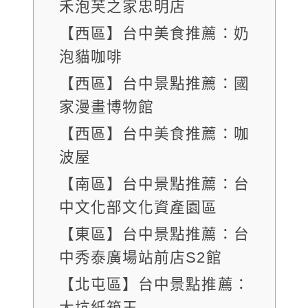
禾泡芙之家忠明店
【西區】台中美食推薦：奶
泡貓咖啡
【西區】台中景點推薦：國
家漫畫博物館
【西區】台中美食推薦：咖
波屋
【南區】台中景點推薦：台
中文化部文化資產園區
【東區】台中景點推薦：台
中秀泰廣場站前店S2館
【北屯區】台中景點推薦：
大坑紙箱王