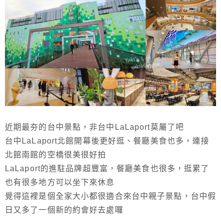
近期最夯的台中景點，非台中LaLaport莫屬了吧
台中LaLaport北館開幕後更好逛、餐廳美食也多，連接
北館南館的空橋很美很好拍
LaLaport的進駐品牌超豐富，餐廳美食也很多，逛累了
也有很多地方可以坐下來休息
覺得這裡是個全家大小都很適合來台中親子景點，台中假
日又多了一個新的約會好去處囉