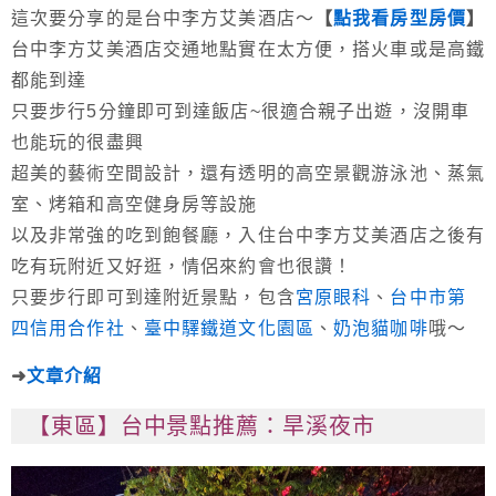
這次要分享的是台中李方艾美酒店～
【
點我看房型房價
】
台中李方艾美酒店交通地點實在太方便，搭火車或是高鐵
都能到達
只要步行5分鐘即可到達飯店~很適合親子出遊，沒開車
也能玩的很盡興
超美的藝術空間設計，還有透明的高空景觀游泳池、蒸氣
室、烤箱和高空健身房等設施
以及非常強的吃到飽餐廳，入住台中李方艾美酒店之後有
吃有玩附近又好逛，情侶來約會也很讚！
只要步行即可到達附近景點，包含
宮原眼科
、
台中市第
四信用合作社
、
臺中驛鐵道文化園區
、
奶泡貓咖啡
哦～
➜
文章介紹
【東區】台中景點推薦：旱溪夜市