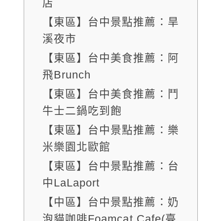
店
【東區】台中景點推薦：旱
溪夜市
【東區】台中美食推薦：阿
飛Brunch
【東區】台中美食推薦：鬥
牛士二鍋吃到飽
【東區】台中景點推薦：樂
米樂園北歐館
【東區】台中景點推薦：台
中LaLaport
【中區】台中景點推薦：奶
泡貓咖啡Foamcat Cafe(臺