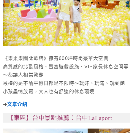
《樂米樂園北歐館》擁有600坪時尚豪華大空間
高質感的北歐風格、豐富遊戲設施、VIP家長休息空間等
～都讓人相當驚艷
最棒的是不論平假日都是不限時～玩好、玩滿、玩到飽
小孩盡情放電，大人也有舒適的休息環境
➜
文章介紹
【東區】台中景點推薦：台中LaLaport