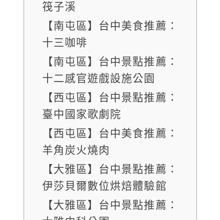
筏子溪
【南屯區】台中美食推薦：
十三咖啡
【南屯區】台中景點推薦：
十二感官遊戲設施公園
【西屯區】台中景點推薦：
臺中國家歌劇院
【西屯區】台中美食推薦：
羊角炭火燒肉
【大雅區】台中景點推薦：
伊莎貝爾數位烘焙體驗館
【大雅區】台中景點推薦：