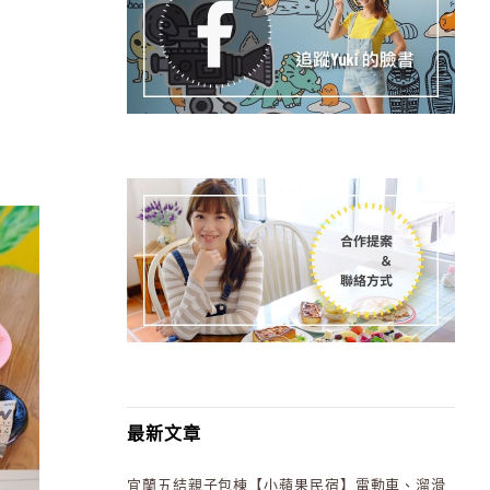
最新文章
宜蘭五結親子包棟【小蘋果民宿】電動車、溜滑