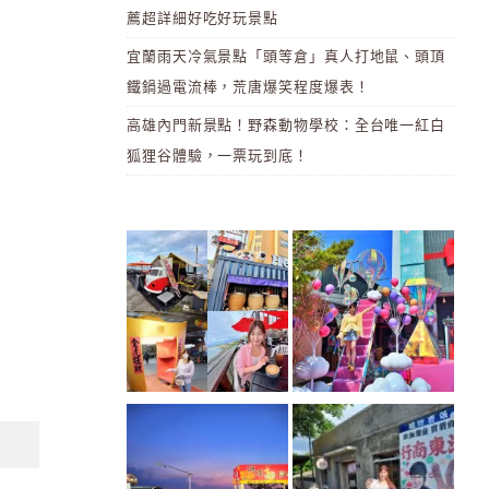
薦超詳細好吃好玩景點
宜蘭雨天冷氣景點「頭等倉」真人打地鼠、頭頂
鐵鍋過電流棒，荒唐爆笑程度爆表！
高雄內門新景點！野森動物學校：全台唯一紅白
狐狸谷體驗，一票玩到底！