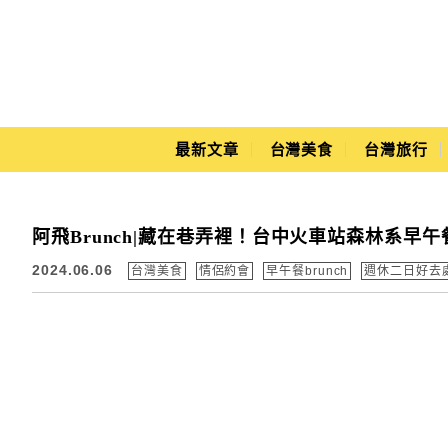
Main Menu
最新文章
台灣美食
台灣旅行
Yuki's Life
阿飛Brunch|藏在巷弄裡！台中火車站森林系早
2024.06.06
台灣美食
情侶約會
早午餐brunch
週休二日好去