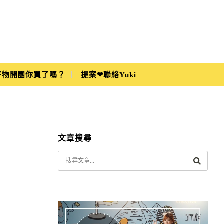
i好物開團你買了嗎？
提案❤聯絡Yuki
文章搜尋