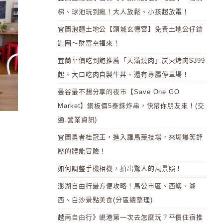
梯、球池玩到瘋！大人放鬆、小孩超放電！
宜蘭泡麵土地公【頭城玄德宮】免費土地公仔鑰
匙圈～財富幸福來！
宜蘭平價吃到飽推薦「天滿燒肉」炭火烤肉$399
起、大口吃肉自製牛丼、還有專屬停車場！
曼谷最不想分享的夜市【Save One GO
Market】銅板價5泰銖炸串，快帶你朋友來！(交
通.營業資訊)
宜蘭勇者桂冠王，進入羅馬競技場，來場爆笑舒
壓的體能冒險！
如何調整手機相機，拍出驚人的風景照！
澎湖自由行最方便攻略！馬公市區、西嶼、湖
西、白沙景點美食(分區總整理)
越南自由行》峴港第一次去怎麼玩？平價住宿推