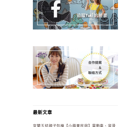
最新文章
宜蘭五結親子包棟【小蘋果民宿】電動車、溜滑