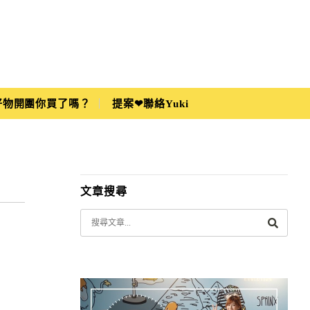
i好物開團你買了嗎？
提案❤聯絡Yuki
文章搜尋