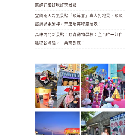
薦超詳細好吃好玩景點
宜蘭雨天冷氣景點「頭等倉」真人打地鼠、頭頂
鐵鍋過電流棒，荒唐爆笑程度爆表！
高雄內門新景點！野森動物學校：全台唯一紅白
狐狸谷體驗，一票玩到底！