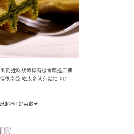
來到附近吃飯總算有機會踏進店裡!
很享受.吃太多就有點怕 XD
感超棒! 好喜歡❤