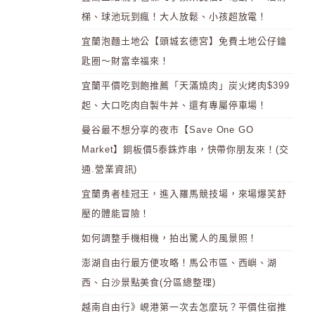
梯、球池玩到瘋！大人放鬆、小孩超放電！
宜蘭泡麵土地公【頭城玄德宮】免費土地公仔鑰
匙圈～財富幸福來！
宜蘭平價吃到飽推薦「天滿燒肉」炭火烤肉$399
起、大口吃肉自製牛丼、還有專屬停車場！
曼谷最不想分享的夜市【Save One GO
Market】銅板價5泰銖炸串，快帶你朋友來！(交
通.營業資訊)
宜蘭勇者桂冠王，進入羅馬競技場，來場爆笑舒
壓的體能冒險！
如何調整手機相機，拍出驚人的風景照！
澎湖自由行最方便攻略！馬公市區、西嶼、湖
西、白沙景點美食(分區總整理)
越南自由行》峴港第一次去怎麼玩？平價住宿推