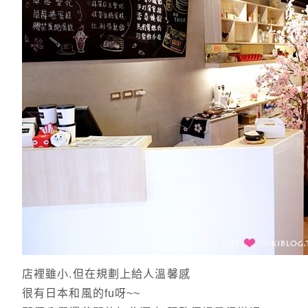
店裡雖小.但在規劃上給人溫馨感
很有日本和風的fu呀~~