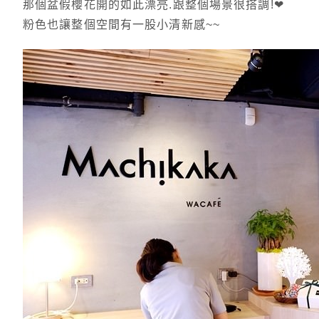
那個盆假櫻花開的如此漂亮.跟整個場景很搭調!❤
粉色也讓整個空間有一股小清新感~~