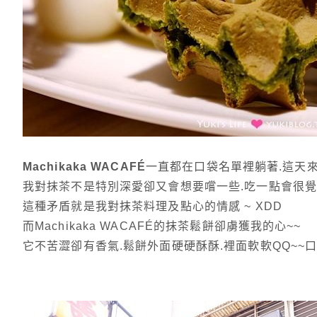
Machikaka WACAFÉ
一直都在口袋名單裡躺著.這天
我對抹茶不是特別深愛卻又會想要嚐一些.吃一點會很覺得
這種矛盾就是我對抹茶料理及點心的情感 ~ XDD
而Machikaka WACAFÉ的抹茶鬆餅卻虜獲我的心~~
它不苦澀卻有香氣.鬆餅外面硬硬酥酥.裡面軟軟QQ~~口