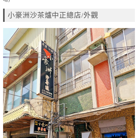
小豪洲沙茶爐中正總店/外觀