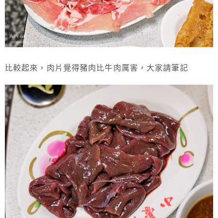
比較起來，肉片覺得豬肉比牛肉厲害，大家請筆記