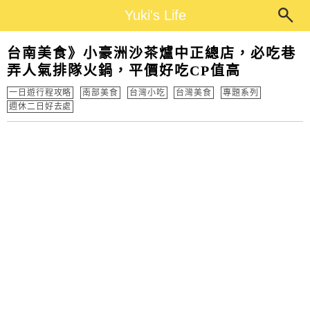
Main Menu
Yuki's Life
Yuki's Life
台南美食》小豪洲沙茶爐中正總店，必吃巷
弄人氣排隊火鍋，平價好吃CP值高
一日遊行程攻略
南部美食
台灣小吃
台灣美食
專題系列
週休二日好去處