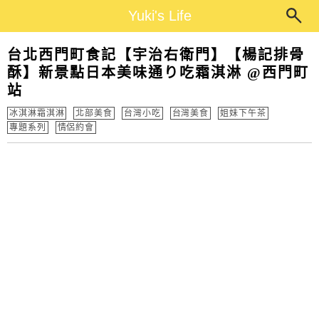
Main Menu
Yuki's Life
Yuki's Life
台北西門町食記【宇治右衛門】【楊記排骨
酥】新景點日本美味通り吃霜淇淋 @西門町
站
冰淇淋霜淇淋
北部美食
台灣小吃
台灣美食
姐妹下午茶
專題系列
情侶約會