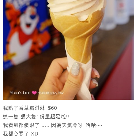
我點了香草霜淇淋 $60
這一隻”狠大隻” 份量超足啦!!
我看到都傻眼了 ….. 因為天氣冷呀 哈哈~~
我都心寒了 XD