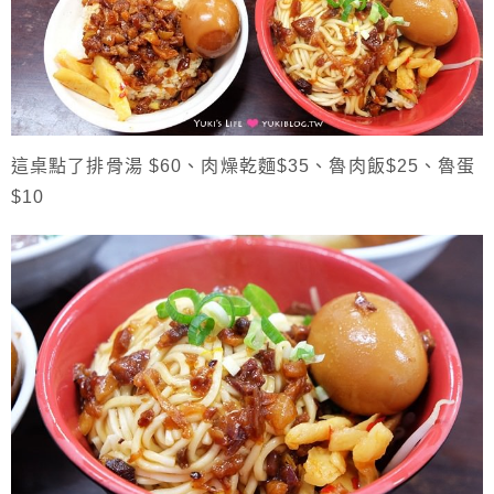
這桌點了排骨湯 $60、肉燥乾麵$35、魯肉飯$25、魯蛋
$10