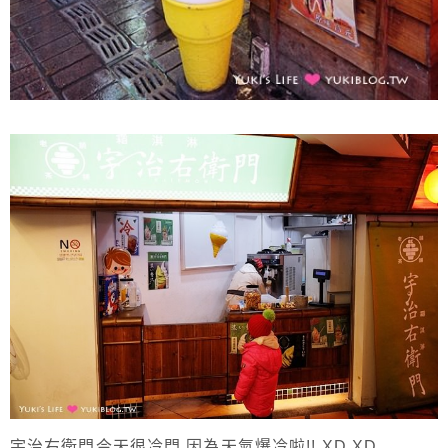
宇治右衛門今天很冷門.因為天氣爆冷啦!! XD XD