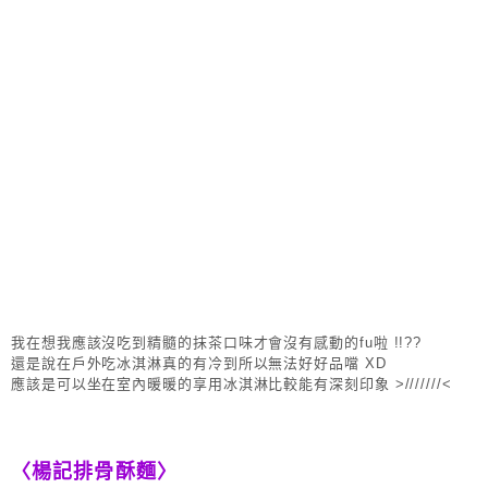
我在想我應該沒吃到精髓的抹茶口味才會沒有感動的fu啦 !!??
還是說在戶外吃冰淇淋真的有冷到所以無法好好品噹 XD
應該是可以坐在室內暖暖的享用冰淇淋比較能有深刻印象 >///////<
〈楊記排骨酥麵〉