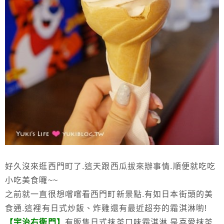
好久沒來逛西門町了.這天跟西瓜拔來辦事情.順便就吃吃
小吃美食囉~~
之前就一直很想嚐嚐看西門町新景點.有如日本街頭的美
食通.這裡有日式炒飯、炸雞還有最近超夯的霜淇淋喲!
【宇治右衛門】
有販售日式抹茶口味霜淇淋.是喜愛抹茶