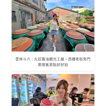
雲林斗六：丸莊醬油觀光工廠，西螺老街免門
票懷舊景點好好拍