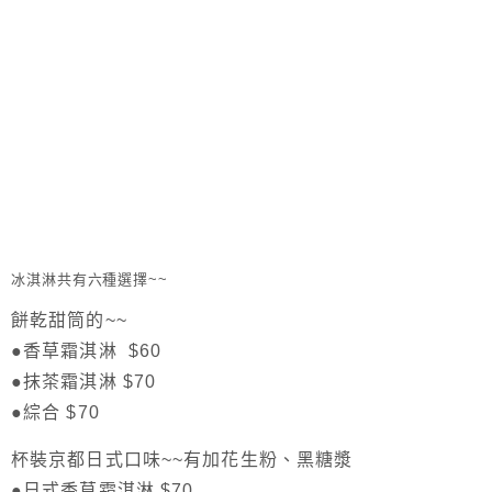
冰淇淋共有六種選擇~~
餅乾甜筒的~~
●香草霜淇淋 $60
●抹茶霜淇淋 $70
●綜合 $70
杯裝京都日式口味~~有加花生粉、黑糖漿
●日式香草霜淇淋 $70