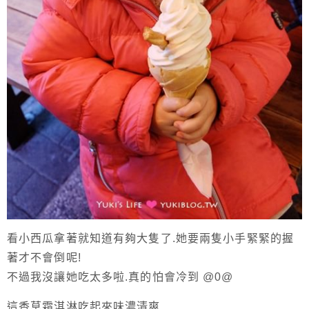
看小西瓜拿著就知道有夠大隻了.她要兩隻小手緊緊的握
著才不會倒呢!
不過我沒讓她吃太多啦.真的怕會冷到 @0@
這香草霜淇淋吃起來味濃清爽