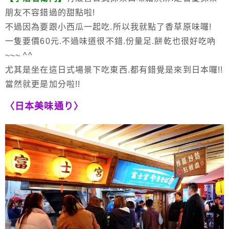
朋友不容錯過的甜點啦!
不過因為要跟小西瓜一起吃.所以我就點了香草原味囉!
一隻要價60元.不過味道很不錯.份量足.餅乾也很好吃吶
~~~ ^^
尤其是坐在這日式場景下吃東西.都有錯覺是來到日本囉!!
當然就更是加分啦!!
〈日本美味通り〉