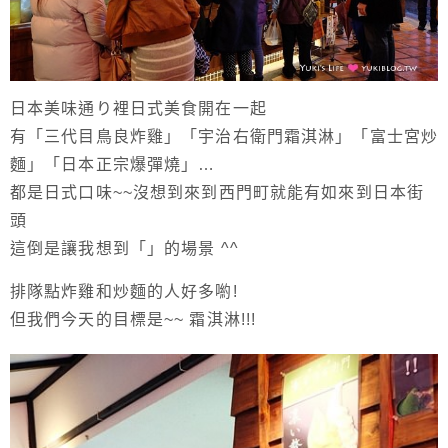
日本美味通り裡日式美食開在一起
有「三代目鳥良炸雞」「宇治右衛門霜淇淋」「富士宮炒
麵」「日本正宗爆彈燒」…
都是日式口味~~沒想到來到西門町就能有如來到日本街
頭
這倒是讓我想到「」的場景 ^^
排隊點炸雞和炒麵的人好多喲!
但我們今天的目標是~~ 霜淇淋!!!