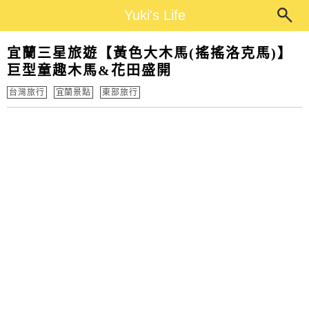
Main Menu
Yuki's Life
Yuki's Life
宜蘭三星旅遊【黃色大木馬(搖搖洛克馬)】
巨型童趣木馬&花田盛開
台灣旅行
宜蘭景點
東部旅行