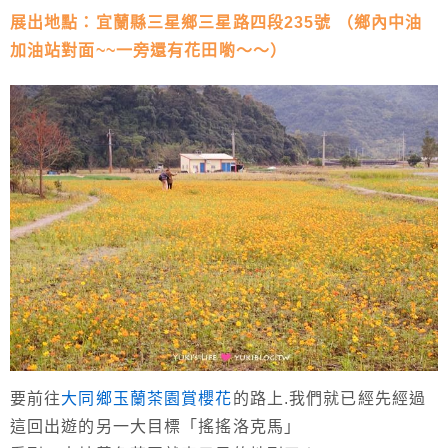
展出地點：宜蘭縣三星鄉三星路四段235號 （鄉內中油
加油站對面~~一旁還有花田喲～～）
要前往
大同鄉玉蘭茶園賞櫻花
的路上.我們就已經先經過
這回出遊的另一大目標「搖搖洛克馬」