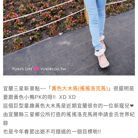
宜蘭三星新景點~~「
黃色大木馬(搖搖洛克馬)
」很擺明是
要跟黃色小鴨PK的呀!! XD XD
這個巨型童趣黃色大木馬是近期宜蘭很夯的一位新寵兒❤
由宜蘭縣三星鄉公所打造的搖搖洛克馬將申請金氏世界紀
錄
也是今年春節出遊不可錯過的一個目標喲!!