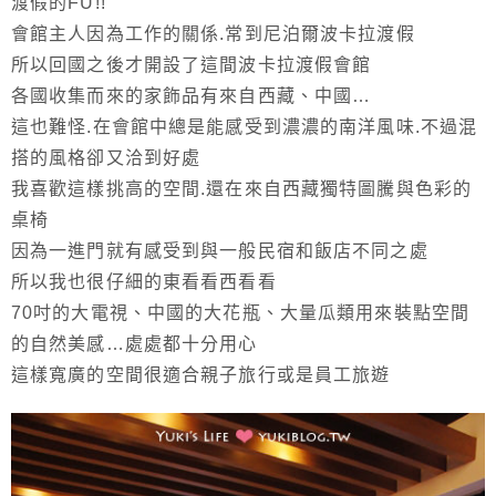
渡假的FU!!
會館主人因為工作的關係.常到尼泊爾波卡拉渡假
所以回國之後才開設了這間波卡拉渡假會館
各國收集而來的家飾品有來自西藏、中國…
這也難怪.在會館中總是能感受到濃濃的南洋風味.不過混
搭的風格卻又洽到好處
我喜歡這樣挑高的空間.還在來自西藏獨特圖騰與色彩的
桌椅
因為一進門就有感受到與一般民宿和飯店不同之處
所以我也很仔細的東看看西看看
70吋的大電視、中國的大花瓶、大量瓜類用來裝點空間
的自然美感…處處都十分用心
這樣寬廣的空間很適合親子旅行或是員工旅遊