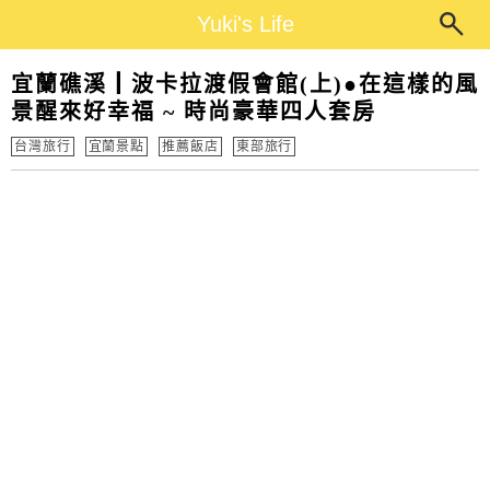
Main Menu
Yuki's Life
Yuki's Life
宜蘭礁溪┃波卡拉渡假會館(上)●在這樣的風
景醒來好幸福 ~ 時尚豪華四人套房
台灣旅行
宜蘭景點
推薦飯店
東部旅行