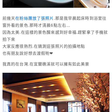
前幾天
在粉絲團放了張照片
.那是我早晨起床時到浴室往
窗外看的景色.那時才清晨6點左右…
因為太美.在這樣的景色醒來感到好幸福.趕緊拿了手機就
拍下來
大家反應很熱烈.在猜測這張照片的拍攝地點
也有朋友說好想去渡假喲❤
我真的在台灣.在宜蘭礁溪就可以擁有如此美景