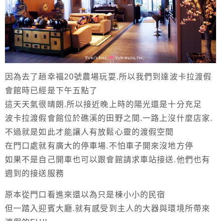
因為去了趟幸福20號農場玩耍.所以我們到達波卡拉渡假
會館時已經是下午五點了
這天天氣很晴朗.所以接近晚上時的陽光還是十分充足
波卡拉渡假會館位於礁溪的田野之間.一路上沒什麼店家.
不過就是如此才能讓人有放鬆心靈的渡假空間
在門口處就有廣大的停車場.不怕車子開來沒地方停
如果不是自己開車也可以跟會館請求車站接送.他們也有
週到的接送服務
原本從門口看進來還以為只是棟小小的民宿
但一踏入迎賓大廳.就有感受到主人的大器與環境所帶來