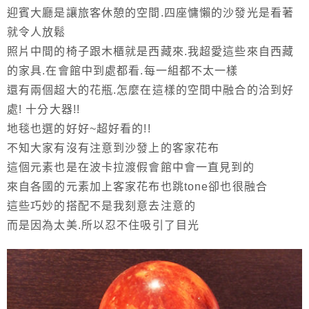
迎賓大廳是讓旅客休憩的空間.四座慵懶的沙發光是看著
就令人放鬆
照片中間的椅子跟木櫃就是西藏來.我超愛這些來自西藏
的家具.在會館中到處都看.每一組都不太一樣
還有兩個超大的花瓶.怎麼在這樣的空間中融合的洽到好
處! 十分大器!!
地毯也選的好好~超好看的!!
不知大家有沒有注意到沙發上的客家花布
這個元素也是在波卡拉渡假會館中會一直見到的
來自各國的元素加上客家花布也跳tone卻也很融合
這些巧妙的搭配不是我刻意去注意的
而是因為太美.所以忍不住吸引了目光