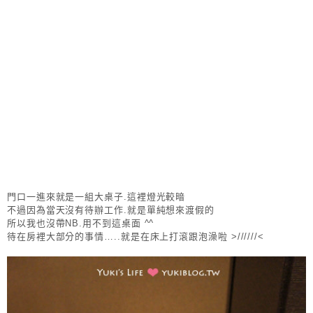
門口一進來就是一組大桌子.這裡燈光較暗
不過因為當天沒有待辦工作.就是單純想來渡假的
所以我也沒帶NB.用不到這桌面 ^^
待在房裡大部分的事情…..就是在床上打滾跟泡澡啦 >//////<