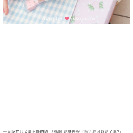
一直繞在我旁邊不斷的問:「媽咪.貼紙做好了嗎? 我可以貼了嗎?」