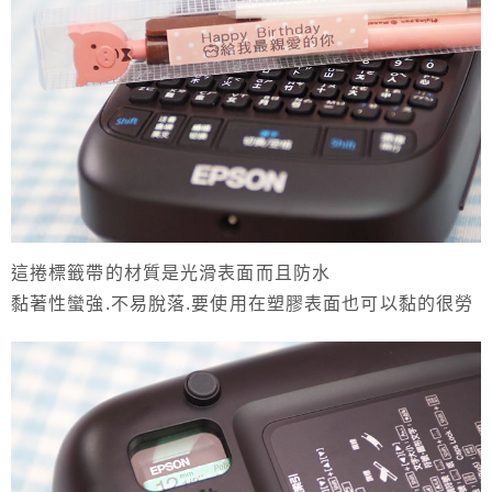
這捲標籤帶的材質是光滑表面而且防水
黏著性蠻強.不易脫落.要使用在塑膠表面也可以黏的很勞