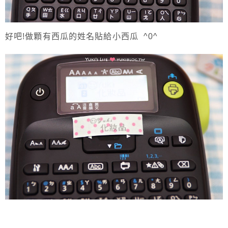
好吧!做顆有西瓜的姓名貼給小西瓜 ^0^