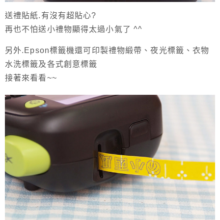
送禮貼紙.有沒有超貼心?
再也不怕送小禮物顯得太過小氣了 ^^
另外.Epson標籤機還可印製禮物緞帶、夜光標籤、衣物
水洗標籤及各式創意標籤
接著來看看~~