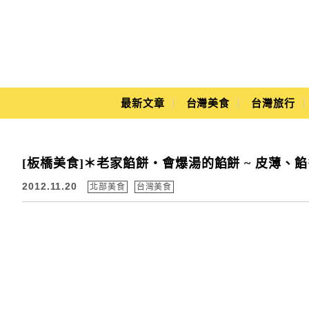
Main Menu
最新文章
台灣美食
台灣旅行
Yuki's Life
[板橋美食]＊老家餡餅‧會爆湯的餡餅 ~ 皮薄、
2012.11.20
北部美食
台灣美食