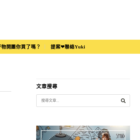
i好物開團你買了嗎？
提案❤聯絡Yuki
文章搜尋