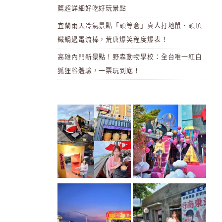
薦超詳細好吃好玩景點
宜蘭雨天冷氣景點「頭等倉」真人打地鼠、頭頂
鐵鍋過電流棒，荒唐爆笑程度爆表！
高雄內門新景點！野森動物學校：全台唯一紅白
狐狸谷體驗，一票玩到底！