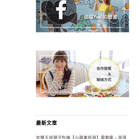
最新文章
宜蘭五結親子包棟【小蘋果民宿】電動車、溜滑