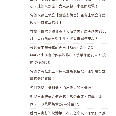
梯、球池玩到瘋！大人放鬆、小孩超放電！
宜蘭泡麵土地公【頭城玄德宮】免費土地公仔鑰
匙圈～財富幸福來！
宜蘭平價吃到飽推薦「天滿燒肉」炭火烤肉$399
起、大口吃肉自製牛丼、還有專屬停車場！
曼谷最不想分享的夜市【Save One GO
Market】銅板價5泰銖炸串，快帶你朋友來！(交
通.營業資訊)
宜蘭勇者桂冠王，進入羅馬競技場，來場爆笑舒
壓的體能冒險！
如何調整手機相機，拍出驚人的風景照！
澎湖自由行最方便攻略！馬公市區、西嶼、湖
西、白沙景點美食(分區總整理)
越南自由行》峴港第一次去怎麼玩？平價住宿推