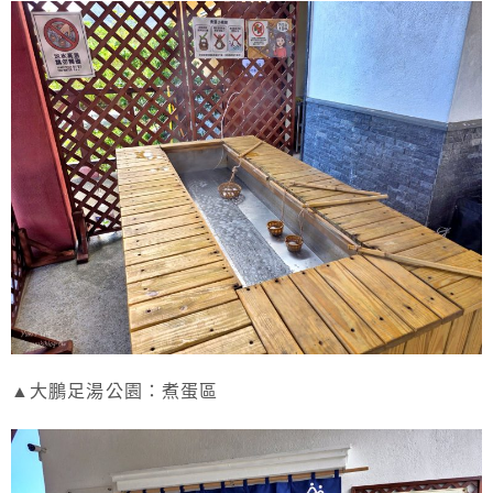
▲大鵬足湯公園：煮蛋區