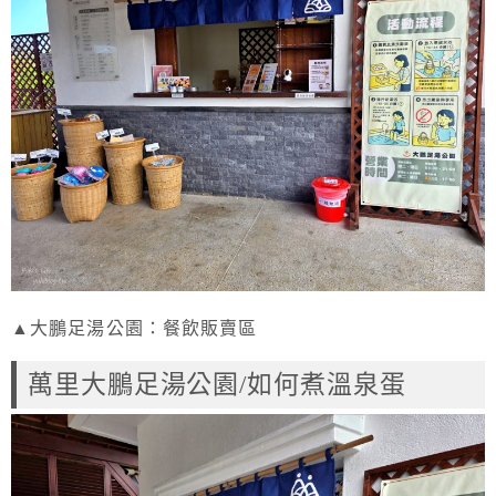
▲大鵬足湯公園：餐飲販賣區
萬里大鵬足湯公園/如何煮溫泉蛋