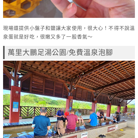
現場還提供小盤子和鹽讓大家使用，很大心！不得不說溫
泉蛋就是好吃，很嫩又多了一股香氣～
萬里大鵬足湯公園/免費溫泉泡腳