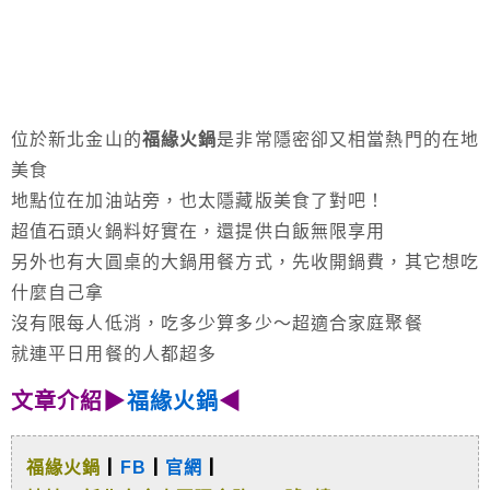
位於新北金山的
福緣火鍋
是非常隱密卻又相當熱門的在地
美食
地點位在加油站旁，也太隱藏版美食了對吧！
超值石頭火鍋料好實在，還提供白飯無限享用
另外也有大圓桌的大鍋用餐方式，先收開鍋費，其它想吃
什麼自己拿
沒有限每人低消，吃多少算多少～超適合家庭聚餐
就連平日用餐的人都超多
文章介紹▶
福緣火鍋
◀
福緣火鍋
┃
FB
┃
官網
┃