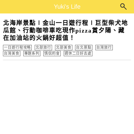
Main Menu
Yuki's Life
Yuki's Life
北海岸景點∣金山一日遊行程∣巨型柴犬地
瓜館、行動咖啡車吃現作pizza賞夕陽、藏
在加油站的火鍋好超值！
一日遊行程攻略
北部旅行
北部美食
台北景點
台灣旅行
台灣美食
專題系列
情侶約會
週休二日好去處