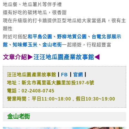
地瓜餐、地瓜薯片等伴手禮
還有好吃的碳烤地瓜，很香甜
現在升級版的打卡牆提供巨型地瓜給大家當道具，很有主
題性
附近可搭配
和平島公園
、
野柳地質公園
、
台電北部展示
館
、
知味鄉玉米
、
金山老街
一起順遊，行程超豐富
文章介紹▶
汪汪地瓜園產業故事館
◀
汪汪地瓜園產業故事館
┃
FB
┃
官網
┃
地址：新北市萬里區大鵬里加投197-6號
電話：02-2408-0745
營業時間：平日11:00~18:00 , 假日10:30~19:00
金山老街