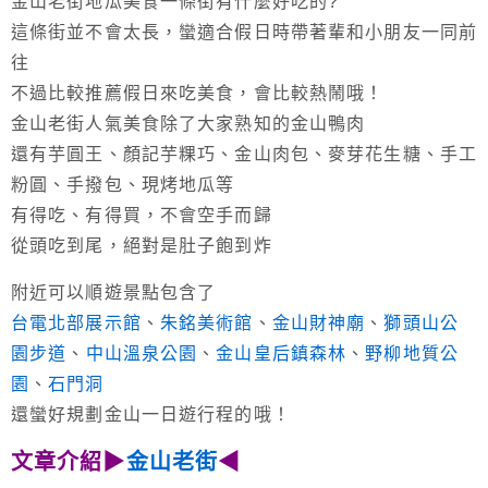
金山老街地瓜美食一條街有什麼好吃的?
這條街並不會太長，蠻適合假日時帶著輩和小朋友一同前
往
不過比較推薦假日來吃美食，會比較熱鬧哦！
金山老街人氣美食除了大家熟知的金山鴨肉
還有芋圓王、顏記芋粿巧、金山肉包、麥芽花生糖、手工
粉圓、手撥包、現烤地瓜等
有得吃、有得買，不會空手而歸
從頭吃到尾，絕對是肚子飽到炸
附近可以順遊景點包含了
台電北部展示館
、
朱銘美術館
、
金山財神廟
、
獅頭山公
園步道
、
中山溫泉公園
、
金山皇后鎮森林
、
野柳地質公
園
、
石門洞
還蠻好規劃金山一日遊行程的哦！
文章介紹▶
金山老街
◀