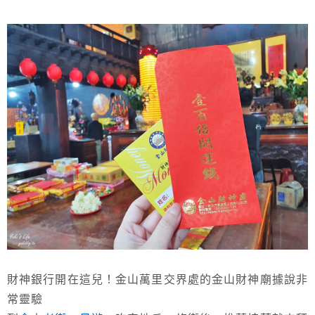
財神銀行開在這兒！金山萬里交界處的金山財神廟據說非
常靈驗