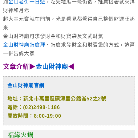
到
金山老街一日遊
，吃完地瓜一條街後，推薦接著就來拜
財神和月老
超大金元寶就在門前，光是看見都覺得自己整個財運旺起
來
金山財神廟可求發財金和財寶袋及文武財氣
金山財神廟怎麼拜
、怎麼求發財金和財寶袋的方式，這篇
一併告訴大家
文章介紹▶
金山財神廟
◀
金山財神廟官網
地址：新北市萬里區磺潭里公館崙52之2號
電話：(02)2498-1186
開放時間：8:00-19:00
福緣火鍋