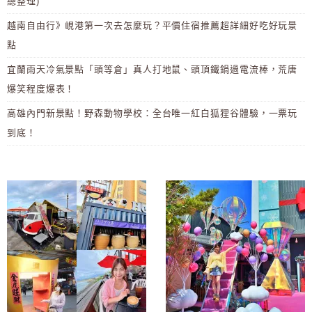
總整理)
越南自由行》峴港第一次去怎麼玩？平價住宿推薦超詳細好吃好玩景
點
宜蘭雨天冷氣景點「頭等倉」真人打地鼠、頭頂鐵鍋過電流棒，荒唐
爆笑程度爆表！
高雄內門新景點！野森動物學校：全台唯一紅白狐狸谷體驗，一票玩
到底！