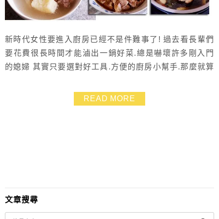
新時代女性要進入廚房已經不是件難事了! 過去看長輩們
要花費很長時間才能滷出一鍋好菜.總是嚇壞許多剛入門
的媳婦 其實只要選對好工具.方便的廚房小幫手.那麼就算
是穿著迷你裙也可以優雅烹飪啦!! 這次邀請試用的飛利浦
智慧萬用鍋就是我近期下廚最得意的好助手! 真是一鍋抵
READ MORE
多鍋耶! 不論是蒸、煮、燉、滷、無水烹調…通通難不倒
~~ 用手指頭點一點就能快速輕鬆出好菜.上班族媽媽也有
福啦~ 多了休息、洗頭的時間.同...
文章搜尋