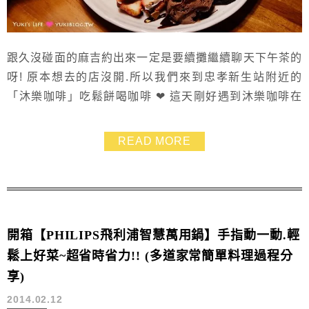
跟久沒碰面的麻吉約出來一定是要續攤繼續聊天下午茶的
呀! 原本想去的店沒開.所以我們來到忠孝新生站附近的
「沐樂咖啡」吃鬆餅喝咖啡 ❤ 這天剛好遇到沐樂咖啡在
辦攝影展.所以我們等了一會兒才有座位 整間店有夠熱鬧
@@” 不過我喜歡店員服務親切笑容滿面~~大加分!
READ MORE
開箱【PHILIPS飛利浦智慧萬用鍋】手指動一動.輕
鬆上好菜~超省時省力!! (多道家常簡單料理過程分
享)
2014.02.12