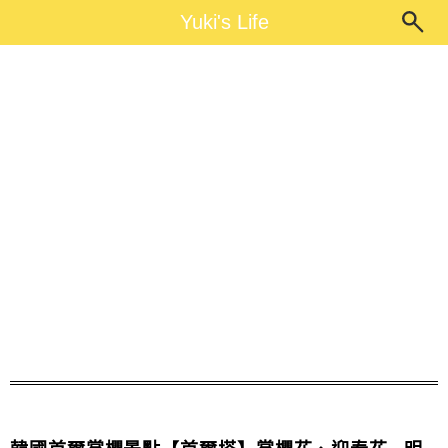
Main Menu
Yuki's Life
Yuki's Life
輕鬆