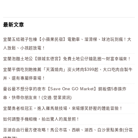
最新文章
宜蘭五結親子包棟【小蘋果民宿】電動車、溜滑梯、球池玩到瘋！大
人放鬆、小孩超放電！
宜蘭泡麵土地公【頭城玄德宮】免費土地公仔鑰匙圈～財富幸福來！
宜蘭平價吃到飽推薦「天滿燒肉」炭火烤肉$399起、大口吃肉自製牛
丼、還有專屬停車場！
曼谷最不想分享的夜市【Save One GO Market】銅板價5泰銖炸
串，快帶你朋友來！(交通.營業資訊)
宜蘭勇者桂冠王，進入羅馬競技場，來場爆笑舒壓的體能冒險！
如何調整手機相機，拍出驚人的風景照！
澎湖自由行最方便攻略！馬公市區、西嶼、湖西、白沙景點美食(分區