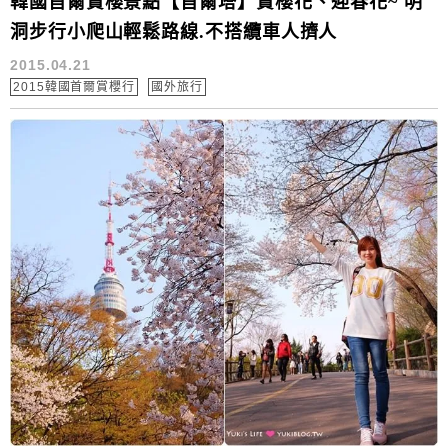
韓國首爾賞櫻景點【首爾塔】賞櫻花、迎春花~ 明
洞步行小爬山輕鬆路線.不搭纜車人擠人
2015.04.21
2015韓國首爾賞櫻行
國外旅行