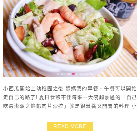
小西瓜開始上幼稚園之後.媽媽我的早餐、午餐可以開始
走自己的路了! 夏日食慾不佳時來一大碗超豪邁的「自己
吃最澎派之鮮蝦肉片沙拉」就是很營養又開胃的料理 小
孩下課之後弄個小黃瓜涼麵.冰冰涼涼的一下子就吃光光!
自己做的涼麵當然是最衛生可口囉~~ 老牌子的富味鄉來
READ MORE
自臺灣彰化縣.芝麻醬、胡麻醬、香油等等以小小芝麻變