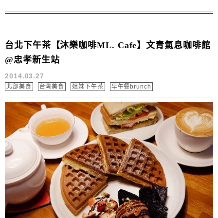
身的調味好物 早已經許多家庭的必備調味醬料啦!! 有了這
些馬上就可以輕鬆變出餐廳級的早午餐和...
台北下午茶【沐樂咖啡ML. Cafe】文青氣息咖啡館
@忠孝新生站
2014.03.27
北部美食
台灣美食
姐妹下午茶
早午餐brunch