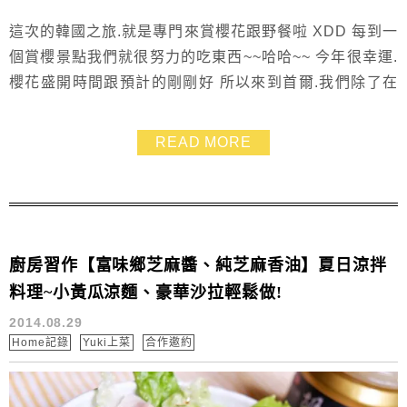
這次的韓國之旅.就是專門來賞櫻花跟野餐啦 XDD 每到一
個賞櫻景點我們就很努力的吃東西~~哈哈~~ 今年很幸運.
櫻花盛開時間跟預計的剛剛好 所以來到首爾.我們除了在
明洞大肆血拼之外 也要從這裡小小運動一下.爬山去欣賞
傳說中爆炸美的櫻花喲!! 我們這次的路線很輕鬆.避開人擠
READ MORE
人的賞花人潮 櫻花步道吹著櫻花雪~比擠爆的纜車更加浪
漫呢!!
廚房習作【富味鄉芝麻醬、純芝麻香油】夏日涼拌
料理~小黃瓜涼麵、豪華沙拉輕鬆做!
2014.08.29
Home記錄
Yuki上菜
合作邀約