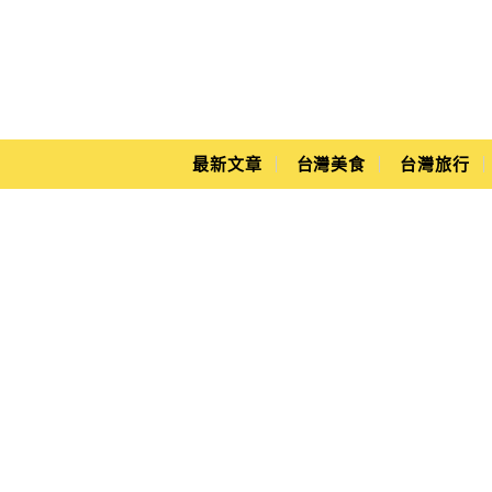
Main Menu
Yuki's Life
最新文章
台灣美食
台灣旅行
巧克力戚風蛋糕