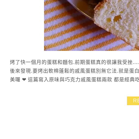
烤了快一個月的蛋糕和麵包.前期蛋糕真的很讓我受挫...
後來發現.要烤出軟棉蓬鬆的戚風蛋糕別無它法.就是蛋白
美囉 ❤ 這篇寫入原味與巧克力戚風蛋糕兩款 都是經典吃
R