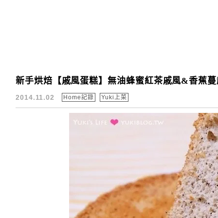
新手烘焙【戚風蛋糕】無油蜂蜜紅茶戚風&香蕉蔓越
2014.11.02
Home記錄
Yuki上菜