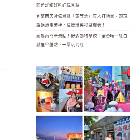
薦超詳細好吃好玩景點
宜蘭雨天冷氣景點「頭等倉」真人打地鼠、頭頂
鐵鍋過電流棒，荒唐爆笑程度爆表！
高雄內門新景點！野森動物學校：全台唯一紅白
狐狸谷體驗，一票玩到底！