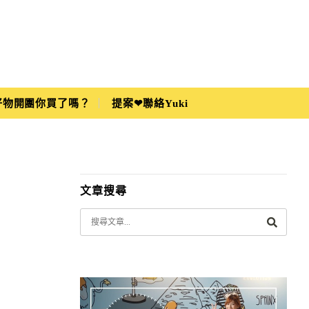
i好物開團你買了嗎？
提案❤聯絡Yuki
文章搜尋