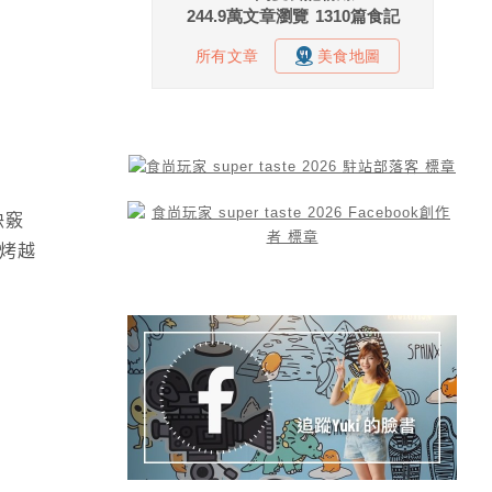
訣竅
越烤越