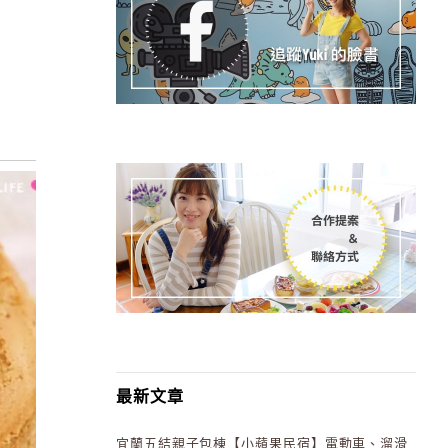
最新文章
宜蘭五結親子包棟【小蘋果民宿】電動車、溜滑