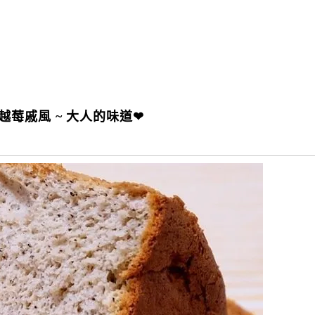
莓戚風 ~ 大人的味道❤