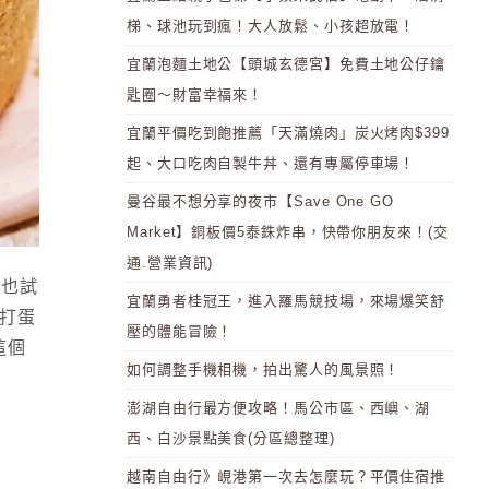
梯、球池玩到瘋！大人放鬆、小孩超放電！
宜蘭泡麵土地公【頭城玄德宮】免費土地公仔鑰
匙圈～財富幸福來！
宜蘭平價吃到飽推薦「天滿燒肉」炭火烤肉$399
起、大口吃肉自製牛丼、還有專屬停車場！
曼谷最不想分享的夜市【Save One GO
Market】銅板價5泰銖炸串，快帶你朋友來！(交
通.營業資訊)
我也試
宜蘭勇者桂冠王，進入羅馬競技場，來場爆笑舒
 打蛋
壓的體能冒險！
這個
如何調整手機相機，拍出驚人的風景照！
澎湖自由行最方便攻略！馬公市區、西嶼、湖
西、白沙景點美食(分區總整理)
越南自由行》峴港第一次去怎麼玩？平價住宿推