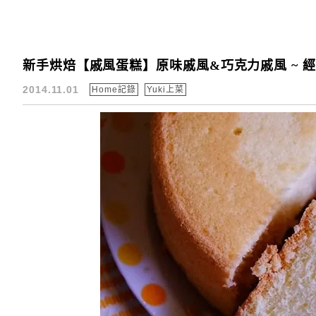
新手烘焙【戚風蛋糕】原味戚風&巧克力戚風 ~ 
2014.11.01
Home記錄
Yuki上菜