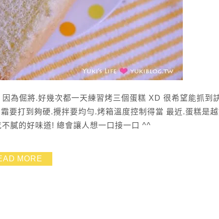
. 因為倔將.好幾次都一天練習烤三個蛋糕 XD 很希望能抓到
霜要打到夠硬.攪拌要均勻.烤箱溫度控制得當 最近.蛋糕是
不膩的好味道! 總會讓人想一口接一口 ^^
EAD MORE