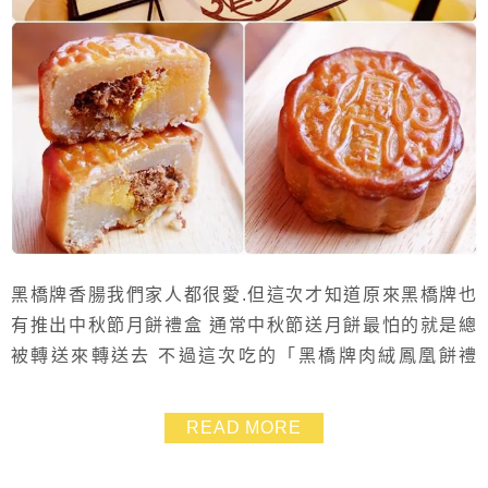
黑橋牌香腸我們家人都很愛.但這次才知道原來黑橋牌也
有推出中秋節月餅禮盒 通常中秋節送月餅最怕的就是總
被轉送來轉送去 不過這次吃的「黑橋牌肉絨鳳凰餅禮
盒」是我們家三位女性都一致喜愛的禮盒 裡頭大大塊的4
個月餅不到幾天就全部吃光 實實在在的內容是廣式餅皮
READ MORE
與台式內餡的創意結合~好吃順口不甜膩 就連平常不愛吃
月餅的我都喜歡.覺得這是一盒不會淪為被轉送命運的月