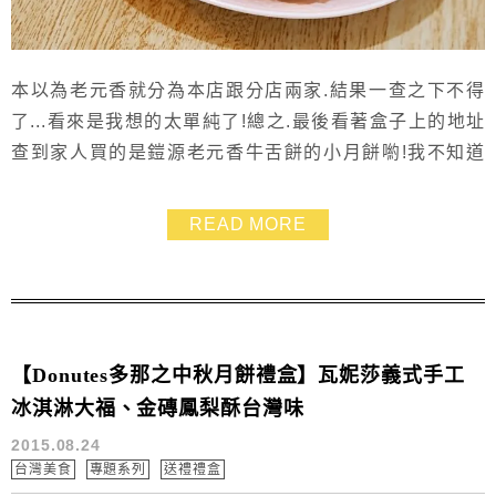
本以為老元香就分為本店跟分店兩家.結果一查之下不得
了...看來是我想的太單純了!總之.最後看著盒子上的地址
查到家人買的是鎧源老元香牛舌餅的小月餅喲!我不知道
跟老元香本行的味道一不一樣.但看起來就.....都是長一樣
啦 XD味道真的好極了.份量不是很大.一次吃一顆就好滿
READ MORE
足!綠豆沙的味道濃厚.加上一點點提香的蔥.甜而不膩.好古
早味❤
【Donutes多那之中秋月餅禮盒】瓦妮莎義式手工
冰淇淋大福、金磚鳳梨酥台灣味
2015.08.24
台灣美食
專題系列
送禮禮盒