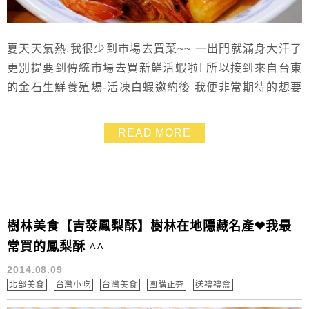
夏天天氣熱.我很少到市場去買菜~~ 一出門就滿身大汗了
更別提要到傳統市場去買新鮮活蝦啦! 所以接到來自台東
的金石生鮮養殖場-活凍白蝦邀約後 我便非常期待的想要
在家裡等待那得來全不費功夫的美味 ^++++^ 講求以海水
自然養殖的白蝦.外型飽滿完整.吃起來很清甜~~ 上桌後馬
READ MORE
上就被一掃而空囉!
樹林美食【吉發鳳梨酥】樹林在地隱藏名產❤我最
常買的鳳梨酥 ^^
2014.08.09
北部美食
台灣小吃
台灣美食
團購正夯
送禮禮盒