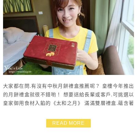
大家都在問.有沒有中秋月餅禮盒推薦呢？ 皇樓今年推出
的月餅禮盒就很不錯喲！ 想要送給長輩或客戶.可挑選以
皇家御用食材入餡的《太和之月》 滿滿雙層禮盒.蘊含著
尊榮典藏的用心 內容以皇樓經典港式月餅為主~口味創新
卻又保持傳統月餅的獨特性 不論是用料、做餅的手藝、
READ MORE
甚至是口味上都讓人倍感尊榮禮遇 吃得到鮑魚、烏骨雞