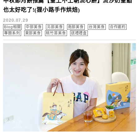
中秋節月餅推薦【皇上不上朝流心餅】流沙奶皇餡
也太好吃了!(狸小路手作烘焙)
2020.07.29
Blog相關
中部美食
北部美食
南部美食
台灣美食
合作邀約
專題系列
東部美食
桃竹苗美食
送禮禮盒