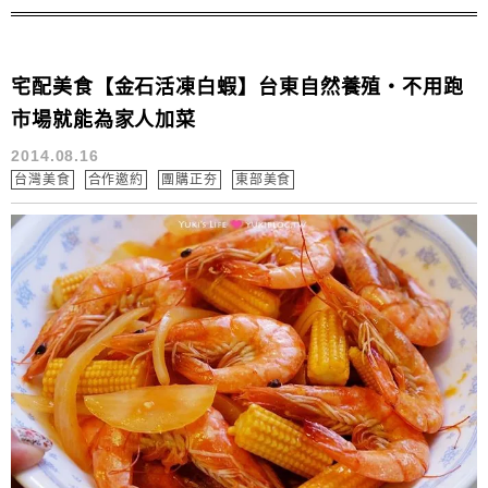
餅喲!! ^^ (因為我們整盒都吃光了啦~~~...
宅配美食【金石活凍白蝦】台東自然養殖‧不用跑
市場就能為家人加菜
2014.08.16
台灣美食
合作邀約
團購正夯
東部美食