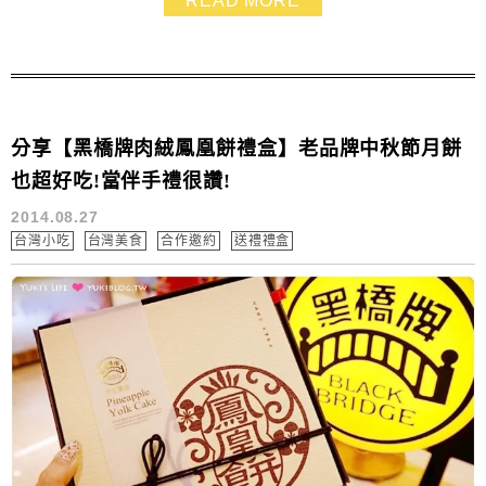
READ MORE
道他們家也有在賣中秋節禮盒喲!! 吃到的瓦妮莎義式手工
冰淇淋大福超棒～跟傳統月餅完全不同風味❤ 很適合秋老
虎這樣的天氣跟全家人一...
分享【黑橋牌肉絨鳳凰餅禮盒】老品牌中秋節月餅
也超好吃!當伴手禮很讚!
2014.08.27
台灣小吃
台灣美食
合作邀約
送禮禮盒