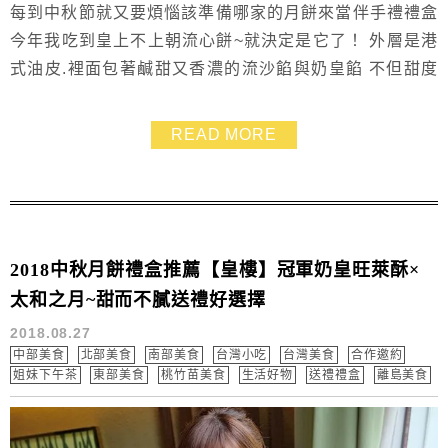
每到中秋節就又要煩惱該準備哪家的月餅來當伴手禮禮盒
今年我吃到皇上不上朝流心餅~就決定是它了！ 外層是港
式油皮.裡面包著鹹甜又香濃的流沙餡與奶皇餡 不但甜度
剛剛好.完全不甜膩 而且內餡還保有絲滑的細緻流心質地
重點是不用再次加熱就可以嚐得到流沙口感 簡單的泡上
READ MORE
一壺茶.與家人團聚聊天、吃餅～就是中秋節最幸福的時
光！
2018中秋月餅禮盒推薦【皇樓】冠軍奶皇旺萊酥×
太和之月~甜而不膩送禮好選擇
2018.08.27
中部美食
北部美食
南部美食
台灣小吃
台灣美食
合作邀約
姐妹下午茶
東部美食
桃竹苗美食
生活好物
送禮禮盒
離島美食