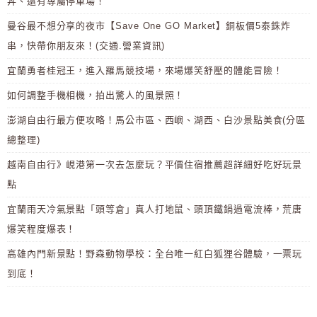
丼、還有專屬停車場！
曼谷最不想分享的夜市【Save One GO Market】銅板價5泰銖炸
串，快帶你朋友來！(交通.營業資訊)
宜蘭勇者桂冠王，進入羅馬競技場，來場爆笑舒壓的體能冒險！
如何調整手機相機，拍出驚人的風景照！
澎湖自由行最方便攻略！馬公市區、西嶼、湖西、白沙景點美食(分區
總整理)
越南自由行》峴港第一次去怎麼玩？平價住宿推薦超詳細好吃好玩景
點
宜蘭雨天冷氣景點「頭等倉」真人打地鼠、頭頂鐵鍋過電流棒，荒唐
爆笑程度爆表！
高雄內門新景點！野森動物學校：全台唯一紅白狐狸谷體驗，一票玩
到底！