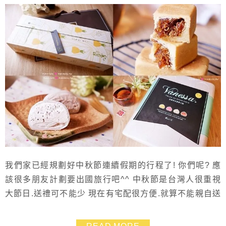
我們家已經規劃好中秋節連續假期的行程了! 你們呢? 應
該很多朋友計劃要出國旅行吧^^ 中秋節是台灣人很重視
大節日.送禮可不能少 現在有宅配很方便.就算不能親自送
禮到朋友家.也可以網路下訂.新鮮直送!更是方便啦~~ 這
次收到「Donutes多那之」送給我的中秋月餅禮盒 才知