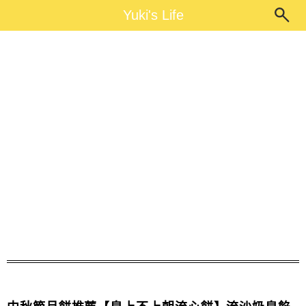
Main Menu
Yuki's Life
Yuki's Life
中秋節