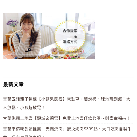
最新文章
宜蘭五結親子包棟【小蘋果民宿】電動車、溜滑梯、球池玩到瘋！大
人放鬆、小孩超放電！
宜蘭泡麵土地公【頭城玄德宮】免費土地公仔鑰匙圈～財富幸福來！
宜蘭平價吃到飽推薦「天滿燒肉」炭火烤肉$399起、大口吃肉自製牛