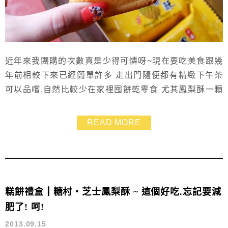
近年來我團購的次數真是少得可憐呀~現在要吃美食跟幾
年前相較下來已經簡單許多 走出門隨便都有精緻下午茶
可以品嚐.自然比較少在家裡囤餅乾零食 尤其鳳梨酥一顆
熱量就直逼200大卡...就算再好吃都要忍住不能一次吃超
過兩顆呀~~ XD 說到板橋的伴手禮大家應該都知道【小
READ MORE
潘鳳梨酥】 不過我聽說它那麼久.卻還一直沒吃過耶! 聽了
塔兒說她們都常常去買.所以這回就央求塔兒回娘家時幫
我買了一盒 ❤
糕餅禮盒┃糖村‧芝士鳳梨酥 ~ 這個好吃.忘記要減
肥了! 呵!
2013.09.15