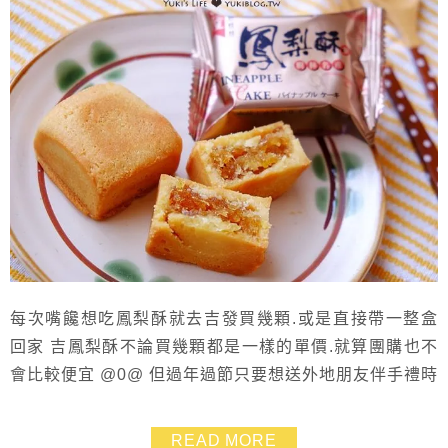
每次嘴饞想吃鳳梨酥就去吉發買幾顆.或是直接帶一整盒
回家 吉鳳梨酥不論買幾顆都是一樣的單價.就算團購也不
會比較便宜 @0@ 但過年過節只要想送外地朋友伴手禮時
我就會想到他們家 大家都說不知道樹林有那麼好吃的鳳
梨酥!!
READ MORE