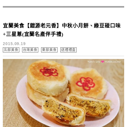
等上乘食材~皮薄餡多.絲滑不黏牙 我想~收禮的人也能感
受到送禮者的心意 另外還要推薦大家一款...
宜蘭美食【鎧源老元香】中秋小月餅、綠豆碰口味
+三星蔥(宜蘭名產伴手禮)
2015.09.19
北部美食
台灣美食
東部美食
送禮禮盒