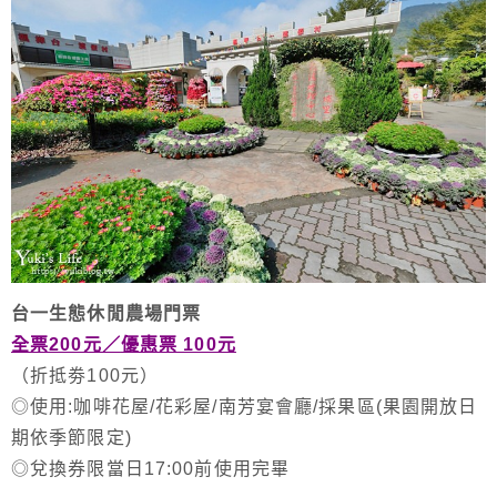
台一生態休閒農場門票
全票200元／
優惠票 100元
（折抵劵100元）
◎使用:咖啡花屋/花彩屋/南芳宴會廳/採果區(果園開放日
期依季節限定)
◎兌換券限當日17:00前使用完畢