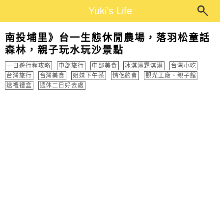
Main Menu
Yuki's Life
Yuki's Life
南投埔里》台一生態休閒農場，落羽松童話
森林，親子玩水玩沙景點
一日遊行程攻略
中部旅行
中部美食
冰淇淋霜淇淋
台灣小吃
台灣旅行
台灣美食
姐妹下午茶
情侶約會
觀光工廠、親子館
送禮禮盒
週休二日好去處