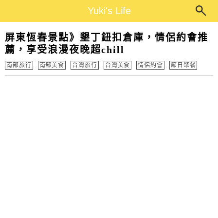
Main Menu
Yuki's Life
Yuki's Life
屏東恆春景點》墾丁鈕扣倉庫，情侶約會推
薦，享受浪漫夜晚超chill
南部旅行
南部美食
台灣旅行
台灣美食
情侶約會
節日聚餐