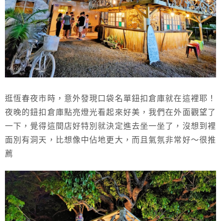
逛恆春夜市時，意外發現口袋名單鈕扣倉庫就在這裡耶！
夜晚的鈕扣倉庫點亮燈光看起來好美，我們在外面觀望了
一下，覺得這間店好特別就決定進去坐一坐了，沒想到裡
面別有洞天，比想像中佔地更大，而且氣氛非常好～很推
薦