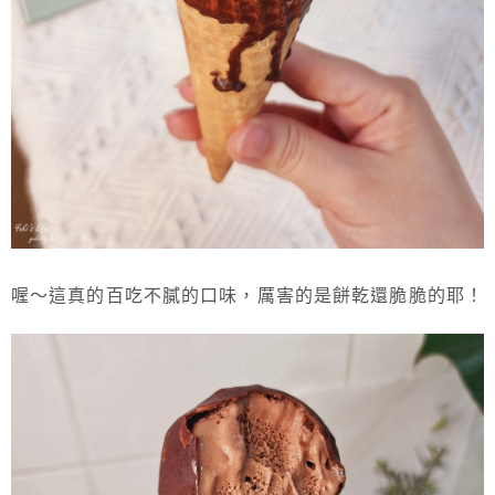
喔～這真的百吃不膩的口味，厲害的是餅乾還脆脆的耶！