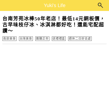
Main Menu
Yuki's Life
Yuki's Life
台南芳苑冰棒50年老店！最低14元銅板價，
古早味枝仔冰、冰淇淋都好吃！還能宅配超
讚～
南部美食
台灣美食
團購正夯
送禮禮盒
週休二日好去處