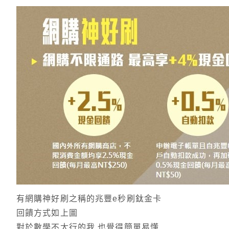
有網購神好刷之稱的兆豐e秒刷鈦金卡
回饋方式如上圖
對於數學不太行的我.也覺得簡單易懂