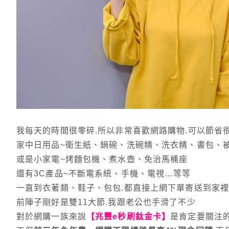
我每天的時間很零碎.所以非常喜歡網路購物.可以節省
家中日用品~衛生紙、鍋碗、洗碗精、洗衣精、書包、
或是小家電~烤麵包機、煮水壺、免治馬桶座
還有3C產品~不斷電系統、手機、電視…等等
一直到衣著類、鞋子、包包.都直接上網下單寄送到家
前陣子剛好是雙11大節.我跟老公也手滑了不少
對於網購一族來說
【兆豐e秒刷鈦金卡】
是肯定要關注