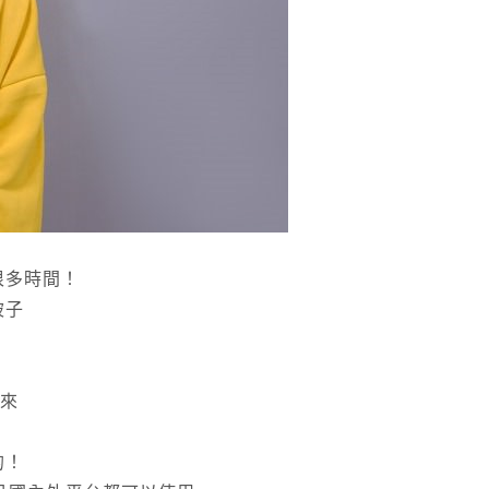
很多時間！
被子
裡來
的！