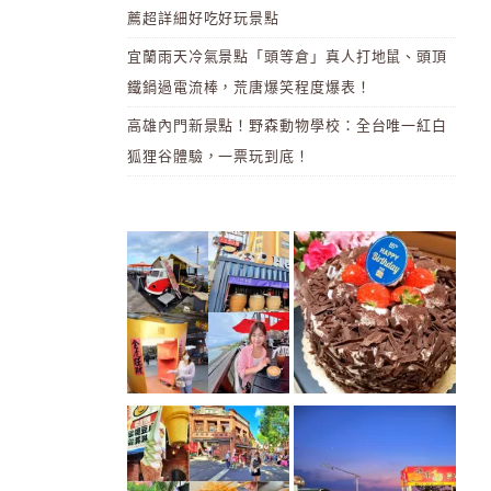
薦超詳細好吃好玩景點
宜蘭雨天冷氣景點「頭等倉」真人打地鼠、頭頂
鐵鍋過電流棒，荒唐爆笑程度爆表！
高雄內門新景點！野森動物學校：全台唯一紅白
狐狸谷體驗，一票玩到底！