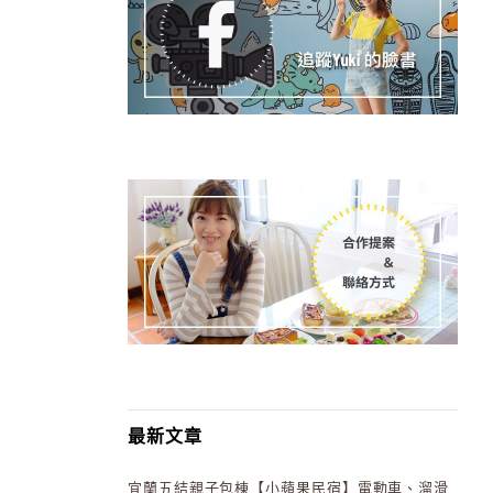
最新文章
宜蘭五結親子包棟【小蘋果民宿】電動車、溜滑