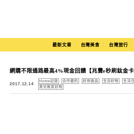
Main Menu
最新文章
台灣美食
台灣旅行
Yuki's Life
網購不限通路最高4%現金回饋【兆豐e秒刷鈦金卡
Home記錄
合作邀約
好用逸品
生活好物
生活
2017.12.14
育兒敗家好物