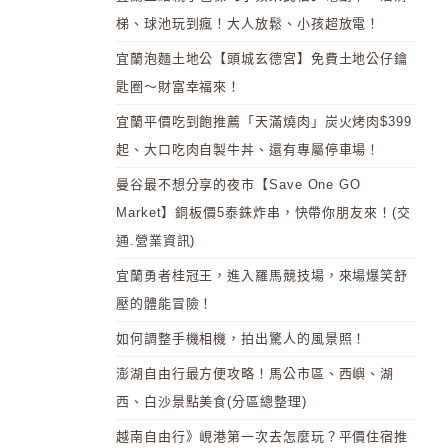
梯、球池玩到瘋！大人放鬆、小孩超放電！
宜蘭泡麵土地公【頭城玄德宮】免費土地公仔鑰
匙圈～財富幸福來！
宜蘭平價吃到飽推薦「天滿燒肉」炭火烤肉$399
起、大口吃肉自製牛丼、還有專屬停車場！
曼谷最不想分享的夜市【Save One GO
Market】銅板價5泰銖炸串，快帶你朋友來！(交
通.營業資訊)
宜蘭勇者桂冠王，進入羅馬競技場，來場爆笑舒
壓的體能冒險！
如何調整手機相機，拍出驚人的風景照！
澎湖自由行最方便攻略！馬公市區、西嶼、湖
西、白沙景點美食(分區總整理)
越南自由行》峴港第一次去怎麼玩？平價住宿推