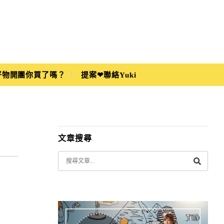
i好物開團你買了嗎？
提案❤聯絡Yuki
文章搜尋