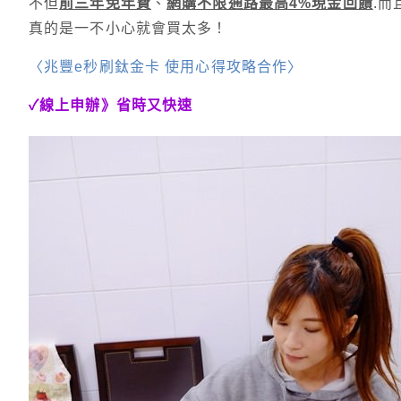
不但
前三年免年費
、
網購不限通路最高4%現金回饋
.
真的是一不小心就會買太多！
〈兆豐e秒刷鈦金卡 使用心得攻略合作〉
✓線上申辦》省時又快速