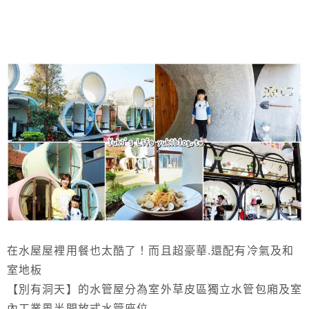
在水屋屋裡用餐也太酷了！而且超豪華.還配有冷氣及和
室地板
【別有洞天】的水管屋分為室外草皮區獨立水管包廂及室
內工業風半開放式水管座位