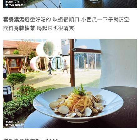
套餐濃湯
還蠻好喝的.味道很順口.小西瓜一下子就清空
飲料為
韓柚茶
.喝起來也很清爽