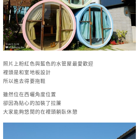
照片上粉紅色與藍色的水管屋最愛歡迎
裡頭是和室地板設計
所以進去得要拖鞋
雖然位在西曬角度位置
卻因為貼心的加裝了拉簾
大家能夠悠閒的在裡頭躺臥休憩