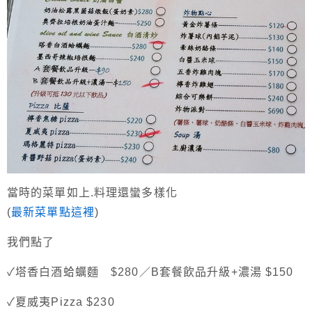
當時的菜單如上.料理還蠻多樣化
(
最新菜單點這裡
)
我們點了
✓塔香白酒蛤蠣麵 $280／B套餐飲品升級+濃湯 $150
✓夏威夷Pizza $230