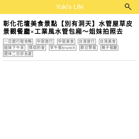
Main Menu
Yuki's Life
Yuki's Life
彰化花壇美食景點【別有洞天】水管屋草皮
景觀餐廳×工業風水管包廂～姐妹拍照去
一日遊行程攻略
中部旅行
中部美食
台灣旅行
台灣美食
姐妹下午茶
情侶約會
早午餐brunch
節日聚餐
親子餐廳
週休二日好去處