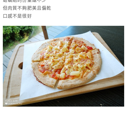
蛤蠣給的份量還不少
但肉質不夠肥美且偏乾
口感不是很好