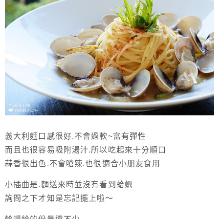
義大利麵口感很好.不會過軟~富有彈性
而且也很容易吸附湯汁.所以吃起來十分順口
蒜香很出色.不會嗆辣.也很適合小朋友食用
小插曲是.麵送來時並沒有看到蛤蠣
詢問之下才知是忘記擺上啦～