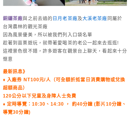
銅鑼茶廠
與之前去過的
日月老茶廠
及
大溪老茶廠
同屬於
台灣農林的觀光茶廠
因為風景優美，所以被我們列入口袋名單
趁著到苗栗遊玩，就帶著愛喝茶的老公一起來去逛逛!
這裡景色很不錯，許多遊客在觀景台上聊天，看起來十分
愜意
最新訊息》
♦ 入廠券 NT100元/人（可全額折抵當日消費購物或兌換
超額商品）
120公分以下兒童及身障人士免費
♦ 定時導覽：10:30、14:30 ， 約40分鐘 (影片10分鐘、
導覽30分鐘)