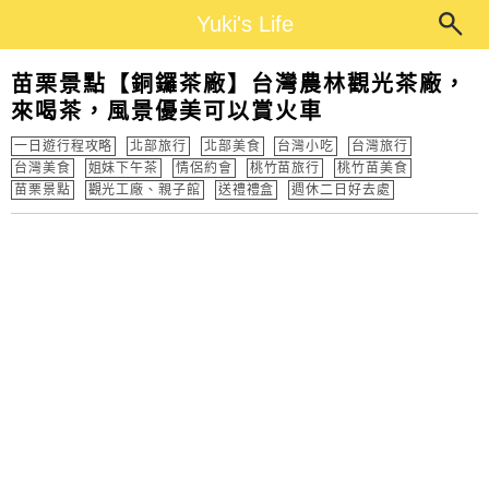
Main Menu
Yuki's Life
Yuki's Life
苗栗景點【銅鑼茶廠】台灣農林觀光茶廠，
來喝茶，風景優美可以賞火車
一日遊行程攻略
北部旅行
北部美食
台灣小吃
台灣旅行
台灣美食
姐妹下午茶
情侶約會
桃竹苗旅行
桃竹苗美食
苗栗景點
觀光工廠、親子館
送禮禮盒
週休二日好去處