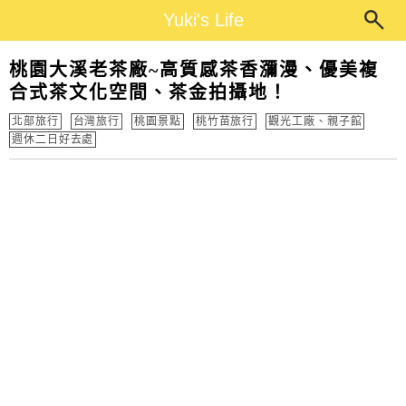
Main Menu
Yuki's Life
Yuki's Life
桃園大溪老茶廠~高質感茶香瀰漫、優美複
合式茶文化空間、茶金拍攝地！
北部旅行
台灣旅行
桃園景點
桃竹苗旅行
觀光工廠、親子館
週休二日好去處