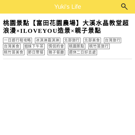
Main Menu
Yuki's Life
Yuki's Life
桃園景點【富田花園農場】大溪水晶教堂超
浪漫×ILOVEYOU造景×親子景點
一日遊行程攻略
冰淇淋霜淇淋
北部旅行
北部美食
台灣旅行
台灣美食
姐妹下午茶
情侶約會
桃園景點
桃竹苗旅行
桃竹苗美食
節日聚餐
親子餐廳
週休二日好去處