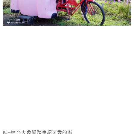
哇~這台大象腳踏車超可愛的啦