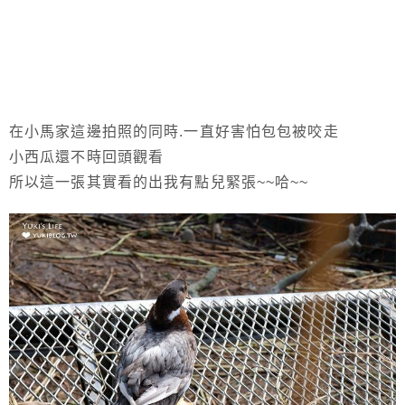
在小馬家這邊拍照的同時.一直好害怕包包被咬走
小西瓜還不時回頭觀看
所以這一張其實看的出我有點兒緊張~~哈~~