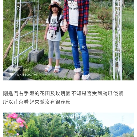
剛進門右手邊的花田及玫瑰園不知是否受到颱風侵襲
所以花朵看起來並沒有很茂密