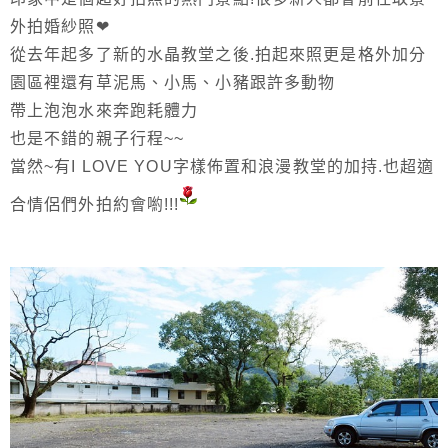
外拍婚紗照❤
從去年起多了新的水晶教堂之後.拍起來照更是格外加分
園區裡還有草泥馬、小馬、小豬跟許多動物
帶上泡泡水來奔跑耗體力
也是不錯的親子行程~~
當然~有I LOVE YOU字樣佈置和浪漫教堂的加持.也超適
合情侶們外拍約會喲!!!