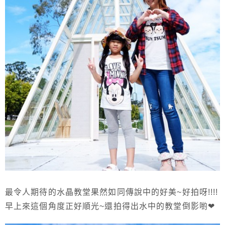
最令人期待的水晶教堂果然如同傳說中的好美~好拍呀!!!!
早上來這個角度正好順光~還拍得出水中的教堂倒影喲❤