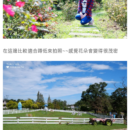
在這邊比較適合蹲低來拍照~~感覺花朵會變得很茂密