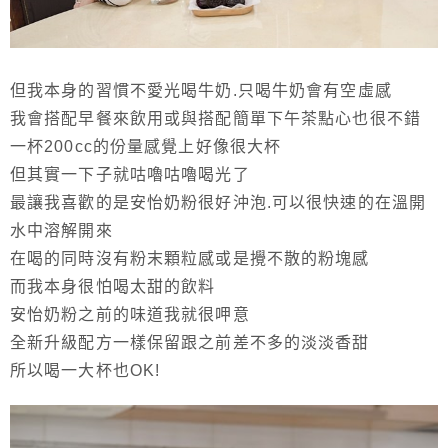
但我本身的習慣不愛光喝牛奶.只喝牛奶會有空虛感
我會搭配早餐來飲用或與搭配簡單下午茶點心也很不錯
一杯200cc的份量感覺上好像很大杯
但其實一下子就咕嚕咕嚕喝光了
最讓我喜歡的是安怡奶粉很好沖泡.可以很快速的在溫開
水中溶解開來
在喝的同時沒有粉末顆粒感或是攪不散的粉塊感
而我本身很怕喝太甜的飲料
安怡奶粉之前的味道我就很呷意
全新升級配方一樣保留跟之前差不多的淡淡香甜
所以喝一大杯也OK!