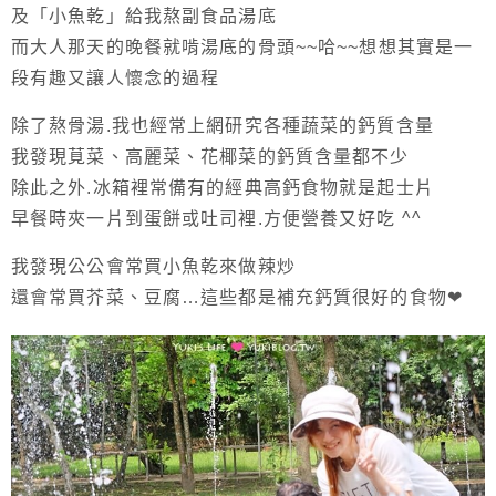
及「小魚乾」給我熬副食品湯底
而大人那天的晚餐就啃湯底的骨頭~~哈~~想想其實是一
段有趣又讓人懷念的過程
除了熬骨湯.我也經常上網研究各種蔬菜的鈣質含量
我發現莧菜、高麗菜、花椰菜的鈣質含量都不少
除此之外.冰箱裡常備有的經典高鈣食物就是起士片
早餐時夾一片到蛋餅或吐司裡.方便營養又好吃 ^^
我發現公公會常買小魚乾來做辣炒
還會常買芥菜、豆腐…這些都是補充鈣質很好的食物❤