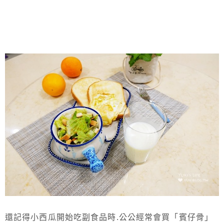
還記得小西瓜開始吃副食品時.公公經常會買「賓仔骨」