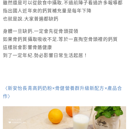
雖然還是可以從飲食中攝取.不過前陣子看過許多報導都
指出國人近年來的鈣質補充量是每年下降
也就是說.大家普遍都缺鈣
身體一旦缺鈣.一定會先從骨頭提領
如果骨鈣質攝取吸收不足.等於一直掏空骨頭裡的鈣質
這樣就會影響骨骼健康
到了一定年紀.勢必影響日常生活起居！
〈新安怡長青高鈣奶粉×骨健營養群升級新配方×產品合
作〉