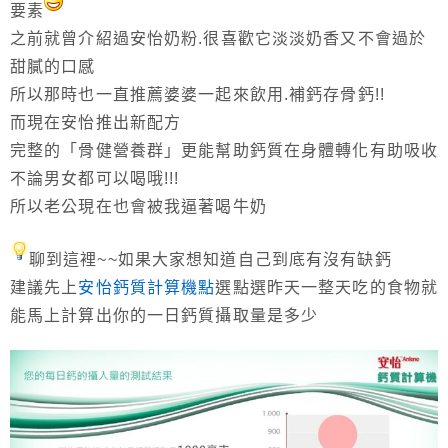
要素
之前就曾介紹過安怡奶粉.很喜歡它淡淡奶香又不會過於
甜膩的口感
所以那時也一直推薦婆婆一起來飲用.補鈣存骨鈣!!
而現在安怡推出新配方
完整的「骨健營養群」更能幫助鈣質在身體轉化有助吸收
不論男女都可以喝哦!!!
所以老公現在也會被我逼著喝牛奶
聊到這裡~~如果大家想知道自己到底有沒有缺鈣
建議先上
安怡鈣質計算機點
選點選昨天一整天吃的食物就
能馬上計算出你的一日鈣質攝取量是多少