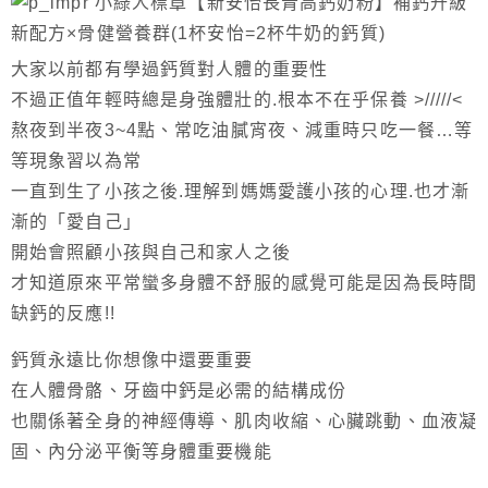
大家以前都有學過鈣質對人體的重要性
不過正值年輕時總是身強體壯的.根本不在乎保養 >/////<
熬夜到半夜3~4點、常吃油膩宵夜、減重時只吃一餐…等
等現象習以為常
一直到生了小孩之後.理解到媽媽愛護小孩的心理.也才漸
漸的「愛自己」
開始會照顧小孩與自己和家人之後
才知道原來平常蠻多身體不舒服的感覺可能是因為長時間
缺鈣的反應!!
鈣質永遠比你想像中還要重要
在人體骨骼、牙齒中鈣是必需的結構成份
也關係著全身的神經傳導、肌肉收縮、心臟跳動、血液凝
固、內分泌平衡等身體重要機能