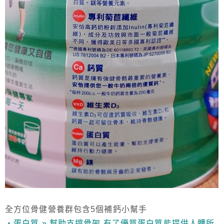
全方位骨健營養群包含5個補鈣小幫手
‧蛋白質 » 幫助支撐骨架.有了優質蛋白質能提供人體所