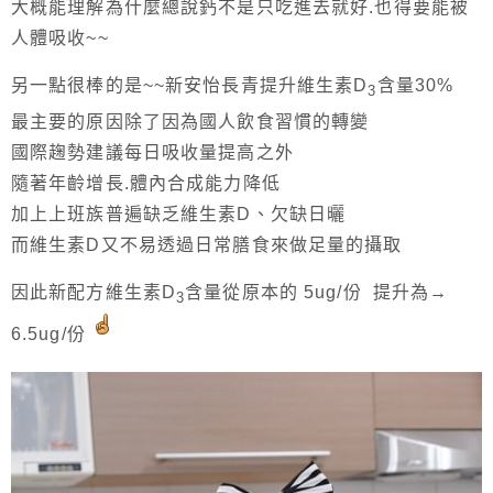
大概能理解為什麼總說鈣不是只吃進去就好.也得要能被
人體吸收~~
另一點很棒的是~~新安怡長青提升維生素D
含量30%
3
最主要的原因除了因為國人飲食習慣的轉變
國際趜勢建議每日吸收量提高之外
隨著年齡增長.體內合成能力降低
加上上班族普遍缺乏維生素D、欠缺日曬
而維生素D又不易透過日常膳食來做足量的攝取
因此新配方維生素D
含量從原本的 5ug/份 提升為→
3
6.5ug/份