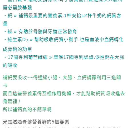
需必需胺基酸
‧鈣 » 補鈣最重要的營養素.1杯安怡=2杯牛奶的鈣質含
量
‧鎂 » 有助於骨骼與牙齒正常發育
‧維生素D
» 幫助吸收鈣質小幫手.也是血液中血鈣轉化
3
成骨鈣的功臣
‧17國專利菊苣纖維 » 榮獲17國專利認證.促進鈣在大腸
的吸收
補鈣要吸收~~得通過小腸、大腸、血鈣調節利用三道關
卡
而且這些營養素得互相作用機轉‧才能幫助鈣質吸收進去
骨頭裡！
所以補鈣真的不簡單啊
光是透過骨健營養群的5個要素