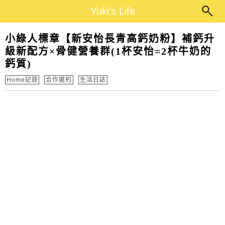
Main Menu
Yuki's Life
Yuki's Life
小綠人標章【新安怡長青高鈣奶粉】補鈣升
級新配方×骨健營養群(1杯安怡=‬2杯牛奶的
鈣質)
Home記錄
合作邀約
生活日誌