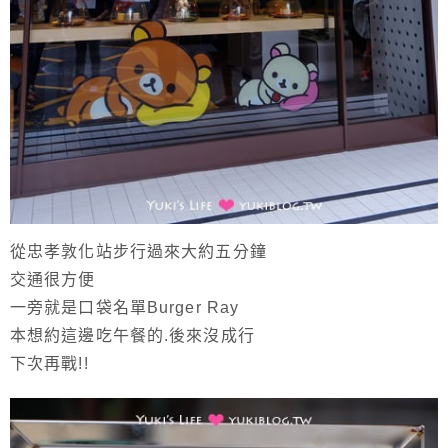
從忠孝敦化站步行過來大約五分鐘
交通很方便
一旁就是口袋名單Burger Ray
本想約這邊吃午餐的.後來沒成行
下次再戰!!