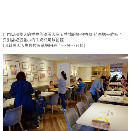
店門口那隻大的拉拉熊聽說大家太熱情的擁抱拍照.結果送去維修了
只剩店裡這隻小的牛奶熊可以拍照
(用餐隔天大隻拉拉熊就送回來了~~嗚~~可惜)