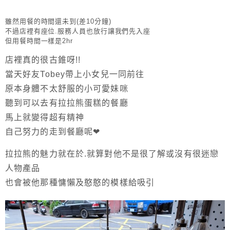
雖然用餐的時間還未到(差10分鐘)
不過店裡有座位.服務人員也放行讓我們先入座
但用餐時間一樣是2hr
店裡真的很古錐呀!!
當天好友Tobey帶上小女兒一同前往
原本身體不太舒服的小可愛妹咪
聽到可以去有拉拉熊蛋糕的餐廳
馬上就變得超有精神
自己努力的走到餐廳呢❤
拉拉熊的魅力就在於.就算對他不是很了解或沒有很迷戀
人物產品
也會被他那種慵懶及憨憨的模樣給吸引