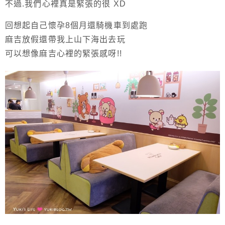
不過.我們心裡真是緊張的很 XD
回想起自己懷孕8個月還騎機車到處跑
麻吉放假還帶我上山下海出去玩
可以想像麻吉心裡的緊張感呀!!