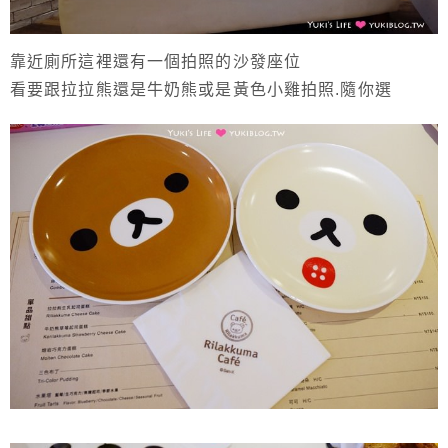
靠近廁所這裡還有一個拍照的沙發座位
看要跟拉拉熊還是牛奶熊或是黃色小雞拍照.隨你選