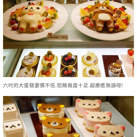
六吋的大蛋糕要價不低.但精緻度十足.超療癒無誤呀!