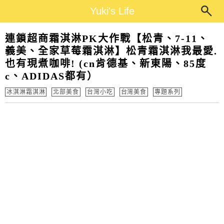
Main Menu
Yuki's Life
Yuki's Life
連鎖超商霜淇淋PK大作戰【松青、7-11、
義美、全家草莓霜淇淋】松青霜淇淋我最愛.
也有現煮咖啡! (cn肯德基、新東陽、85度
c、ADIDAS都有）
冰淇淋霜淇淋
北部美食
台灣小吃
台灣美食
專題系列