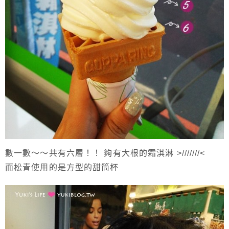
數一數～～共有六層！！ 夠有大根的霜淇淋 >///////<
而松青使用的是方型的甜筒杯