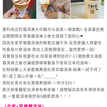
便利商店的霜淇淋大作戰可以說是一場激戰!! 全家最近推
出期間限定草莓霜淇淋之後也誘惑了我的心❤
因為全家草莓霜淇淋的販售店舖不多.反而更讓人想要吃
吃看是什麼滋味.再加上是期間限定…當然更想一試!
其實我沒有很愛吃冰.但是家裡附近的7-11開始賣北海道
霜淇淋之後也讓我想嚐嚐看是不是有日本的滋味~
在粉絲團上大家都推薦我松青的霜淇淋.結果一試不得了
耶! 成了我心中第一名^_____^
得知松青也有在賣現煮咖啡.一杯才$35！
那天熱拿鐵配冰淇淋有夠幸福！我懷疑店員有多擠很多給
我.一隻霜淇淋竟然有6圈那麼高！！！
〈全家●草莓霜淇淋〉