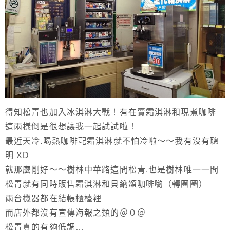
得知松青也加入冰淇淋大戰！有在賣霜淇淋和現煮咖啡
這兩樣倒是很想讓我一起試試啦！
最近天冷.喝熱咖啡配霜淇淋就不怕冷啦～～我有沒有聰
明 XD
就那麼剛好～～樹林中華路這間松青.也是樹林唯一一間
松青就有同時販售霜淇淋和貝納頌咖啡喲（轉圈圈）
兩台機器都在結帳櫃檯裡
而店外都沒有宣傳海報之類的＠０＠
松青真的有夠低調…