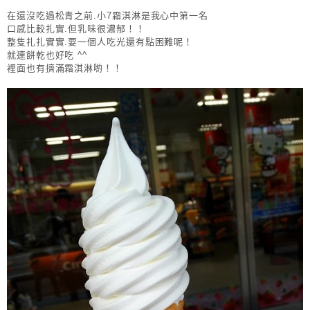
在還沒吃過松青之前.小7霜淇淋是我心中第一名
口感比較扎實.但乳味很濃郁！！
整隻扎扎實實.要一個人吃光還有點困難呢！
就連餅乾也好吃 ^^
裡面也有擠滿霜淇淋喲！！