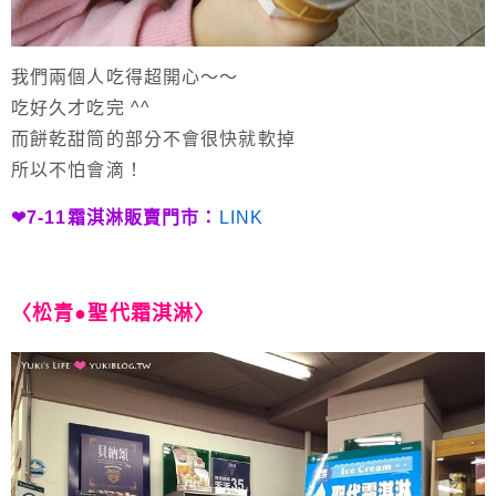
我們兩個人吃得超開心～～
吃好久才吃完 ^^
而餅乾甜筒的部分不會很快就軟掉
所以不怕會滴！
❤7-11霜淇淋販賣門市：
LINK
〈松青●聖代霜淇淋〉