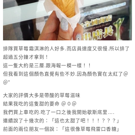
排隊買草莓霜淇淋的人好多.而店員速度又很慢.所以排了
超過五分鐘才拿到！
這一隻大約是三層.跟海報一模一樣！！
但我看到這個顏色直覺有些不妙.因為顏色實在太紅了＠
＠”
大家的評價大多是帶酸的草莓滋味
結果我吃的這隻甜的要命 ＠０＠
我們買上車吃的.吃了一口之後我開始歇斯底里….
連續說了十幾次的：「這也太甜了吧！！！？？？」
前面的兩位朋友一個說：「這很像草莓飛雷口香糖」