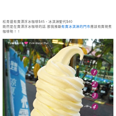
松青還有賣漂浮冰咖啡$45、冰淇淋聖代$40
既然是在賣漂浮冰咖啡的話.那我推斷
有賣冰淇淋的門市
應該有賣現煮
咖啡喲！！