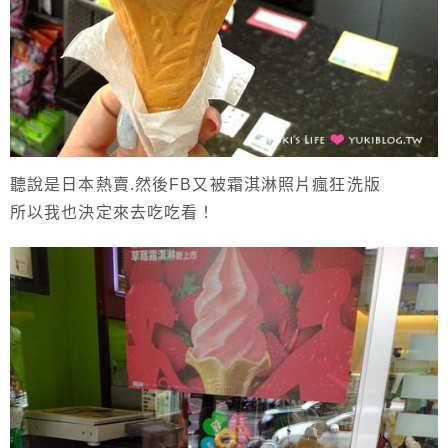
聽說是日本熱賣.然後FB又被霜淇淋照片瘋狂洗版
所以我也決定來去吃吃看！