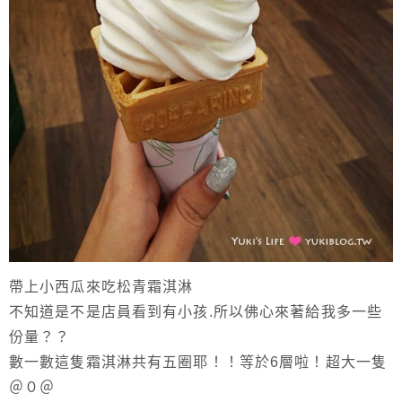
帶上小西瓜來吃松青霜淇淋
不知道是不是店員看到有小孩.所以佛心來著給我多一些
份量？？
數一數這隻霜淇淋共有五圈耶！！等於6層啦！超大一隻
＠０＠