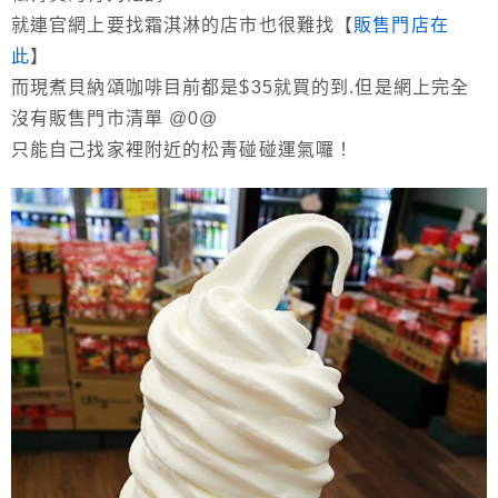
就連官網上要找霜淇淋的店市也很難找【
販售門店在
此
】
而現煮貝納頌咖啡目前都是$35就買的到.但是網上完全
沒有販售門市清單 @0@
只能自己找家裡附近的松青碰碰運氣囉！