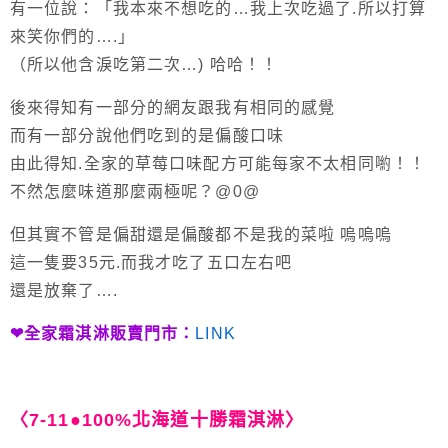
有一位說：「我本來不想吃的…我上次吃過了.所以打算
來笑你們的….」
（所以他含淚吃第二次…) 哈哈！！
後來得知有一部分的網友跟我有相同的感覺
而有一部分說他們吃到的是偏酸口味
由此得知.全家的草莓口味配方可能每家不太相同喲！！
不然怎麼味道那麼兩極呢？@0@
但其實不管是偏甜還是偏酸都不是我的菜啦 嗚嗚嗚
這一隻要35元.而我才吃了五口左右吧
還是放棄了….
❤全家霜淇淋販賣門市：
LINK
〈7-11●100%北海道十勝霜淇淋〉