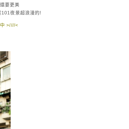
天還要更美
101夜景超浪漫的!
>////<