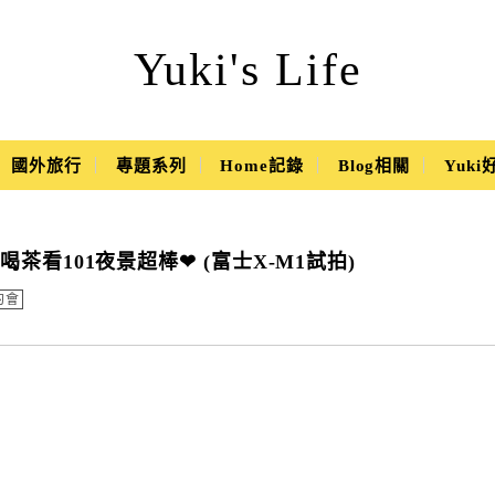
Yuki's Life
國外旅行
專題系列
Home記錄
Blog相關
Yuk
看101夜景超棒❤ (富士X-M1試拍)
約會