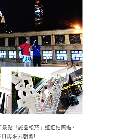
台北新景點「誠品松菸」逛逛拍照啦?
平日再來去朝聖!