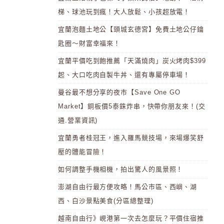
梯、球池玩到瘋！大人放鬆、小孩超放電！
宜蘭泡麵土地公【頭城玄德宮】免費土地公仔鑰
匙圈～財富幸福來！
宜蘭平價吃到飽推薦「天滿燒肉」炭火烤肉$399
起、大口吃肉自製牛丼、還有專屬停車場！
曼谷最不想分享的夜市【Save One GO
Market】銅板價5泰銖炸串，快帶你朋友來！(交
通.營業資訊)
宜蘭勇者桂冠王，進入羅馬競技場，來場爆笑舒
壓的體能冒險！
如何調整手機相機，拍出驚人的風景照！
澎湖自由行最方便攻略！馬公市區、西嶼、湖
西、白沙景點美食(分區總整理)
越南自由行》峴港第一次去怎麼玩？平價住宿推