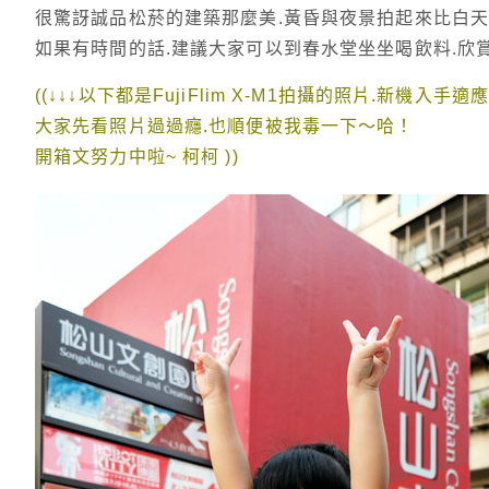
很驚訝誠品松菸的建築那麼美.黃昏與夜景拍起來比白
如果有時間的話.建議大家可以到春水堂坐坐喝飲料.欣賞
((↓↓↓以下都是FujiFlim X-M1拍攝的照片.新機入手適應中 
大家先看照片過過癮.也順便被我毒一下～哈！
開箱文努力中啦~ 柯柯 ))