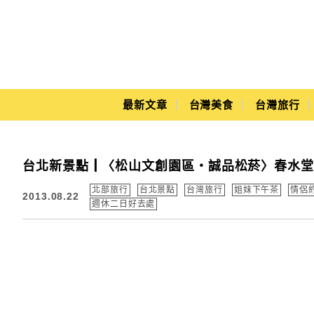
Main Menu
最新文章
台灣美食
台灣旅行
Yuki's Life
台北新景點┃〈松山文創園區‧誠品松菸〉春水堂喝茶
北部旅行
台北景點
台灣旅行
姐妹下午茶
情侶
2013.08.22
週休二日好去處