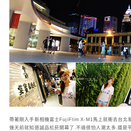
帶著剛入手新相機富士FujiFlim X-M1馬上就衝去
幾天前就知道誠品松菸開幕了.不過很怕人潮太多.還是