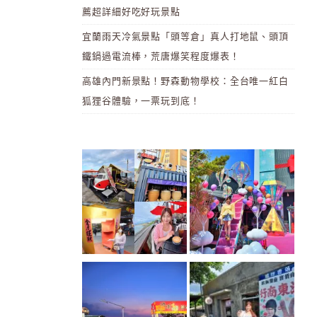
薦超詳細好吃好玩景點
宜蘭雨天冷氣景點「頭等倉」真人打地鼠、頭頂
鐵鍋過電流棒，荒唐爆笑程度爆表！
高雄內門新景點！野森動物學校：全台唯一紅白
狐狸谷體驗，一票玩到底！