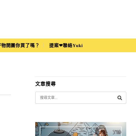
i好物開團你買了嗎？
提案❤聯絡Yuki
文章搜尋