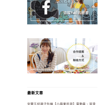
最新文章
宜蘭五結親子包棟【小蘋果民宿】電動車、溜滑