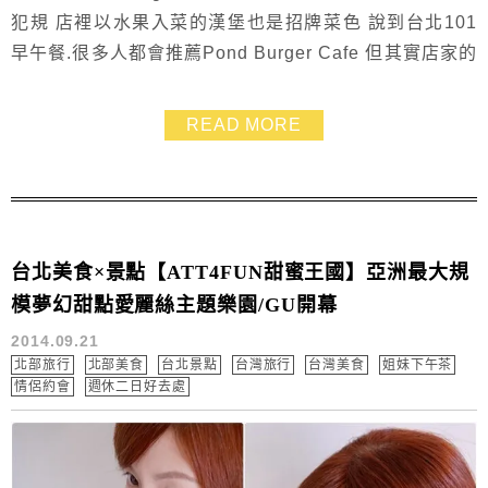
犯規 店裡以水果入菜的漢堡也是招牌菜色 說到台北101
早午餐.很多人都會推薦Pond Burger Cafe 但其實店家的
秘製漢堡排融入各國風味也是主打~~ 提得一提的是~使用
麵包是蜂蜜黑麥麵包來著~很特別
READ MORE
台北美食×景點【ATT4FUN甜蜜王國】亞洲最大規
模夢幻甜點愛麗絲主題樂園/GU開幕
2014.09.21
北部旅行
北部美食
台北景點
台灣旅行
台灣美食
姐妹下午茶
情侶約會
週休二日好去處