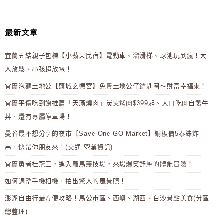
最新文章
宜蘭五結親子包棟【小蘋果民宿】電動車、溜滑梯、球池玩到瘋！大
人放鬆、小孩超放電！
宜蘭泡麵土地公【頭城玄德宮】免費土地公仔鑰匙圈～財富幸福來！
宜蘭平價吃到飽推薦「天滿燒肉」炭火烤肉$399起、大口吃肉自製牛
丼、還有專屬停車場！
曼谷最不想分享的夜市【Save One GO Market】銅板價5泰銖炸
串，快帶你朋友來！(交通.營業資訊)
宜蘭勇者桂冠王，進入羅馬競技場，來場爆笑舒壓的體能冒險！
如何調整手機相機，拍出驚人的風景照！
澎湖自由行最方便攻略！馬公市區、西嶼、湖西、白沙景點美食(分區
總整理)