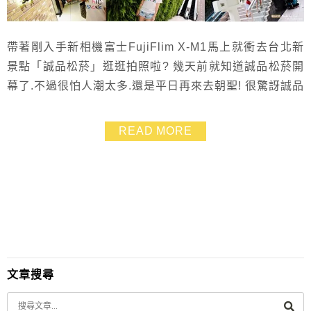
帶著剛入手新相機富士FujiFlim X-M1馬上就衝去台北新
景點「誠品松菸」逛逛拍照啦? 幾天前就知道誠品松菸開
幕了.不過很怕人潮太多.還是平日再來去朝聖! 很驚訝誠品
松菸的建築那麼美.黃昏與夜景拍起來比白天還要更美 如
果有時間的話.建議大家可以到春水堂坐坐喝飲料.欣賞
READ MORE
101夜景超浪漫的!
文章搜尋