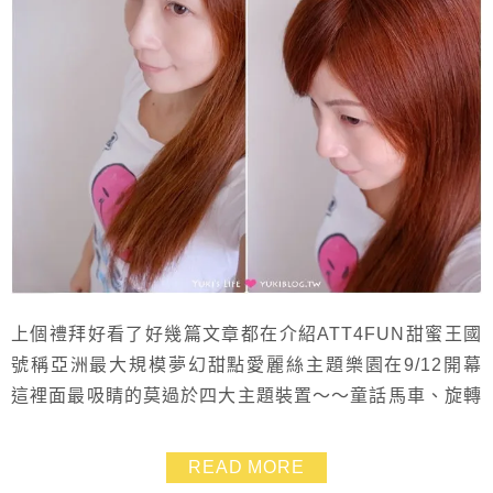
上個禮拜好看了好幾篇文章都在介紹ATT4FUN甜蜜王國
號稱亞洲最大規模夢幻甜點愛麗絲主題樂園在9/12開幕
這裡面最吸睛的莫過於四大主題裝置～～童話馬車、旋轉
蛋糕塔、香檳塔瀑布、幻幕隧道 前幾天朋友從新竹北上
我們就相約來去逛逛.這一逛不得了.覺得這根本就是頂級
READ MORE
攝影棚嘛!(燈光跟場景都讚) 超多場景都適合美少女外拍~