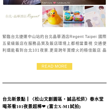
緊臨台北捷運中山站的台北晶華酒店Regent Taipei 國際
五星級飯店在服務品質及飯店環境上都相當重視 交通便
利還能看到台北101夜景.更是跨年賞煙火的極佳飯店 晶
華酒店一直是國外旅客.尤其是日本人出差或自由行喜歡
投住的酒店 這次住宿真的讓我明顯感受到尊榮的貼心對
READ MORE
待.尤其對待小孩更是友善 ( →最新房價)
台北新景點┃〈松山文創園區‧誠品松菸〉春水堂
喝茶看101夜景超棒❤ (富士X-M1試拍)