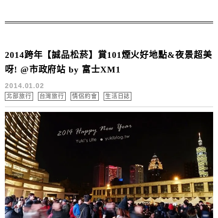
而餐廳當然就是集結了各種甜點店.都是精緻又不高貴的.
有夠適合約會❤ 喜愛甜點的朋友...
2014跨年【誠品松菸】賞101煙火好地點&夜景超美
呀! @市政府站 by 富士XM1
2014.01.02
北部旅行
台灣旅行
情侶約會
生活日誌