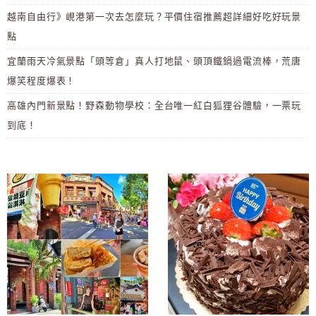
越南自由行》峴港第一次去怎麼玩？平價住宿推薦超詳細好吃好玩景
點
宜蘭雨天冷氣景點「頭等倉」真人打地鼠、頭頂鐵鍋過電流棒，荒唐
爆笑程度爆表！
高雄內門新景點！野森動物學校：全台唯一紅白狐狸谷體驗，一票玩
到底！