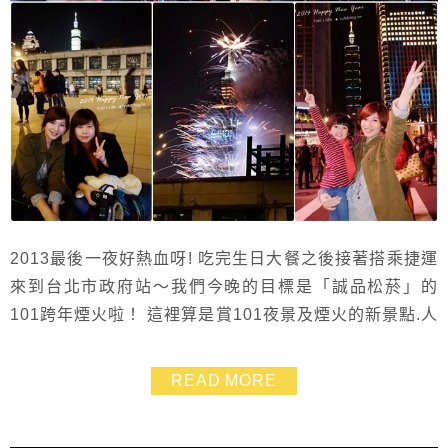
2013最後一夜好熱血呀! 吃完生日大餐之後接著搭乘捷運
來到台北市政府站～我們今晚的目標是「誠品松菸」的
101跨年煙火啦！ 這裡算是賞101夜景及煙火的新景點.人
少又方便~之前來到這裡拍照時就馬上愛上了 富士XM1拍
起來的感覺也很讚.雖然只是隨意的拍攝記錄.不過夜景成
READ MORE
品令我滿意的不得了呢~