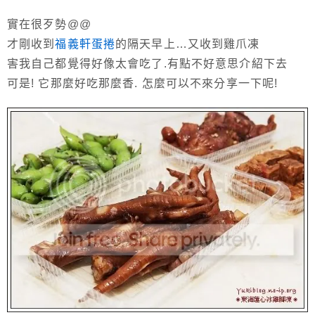
實在很歹勢@@
才剛收到
福義軒蛋捲
的隔天早上…又收到雞爪凍
害我自己都覺得好像太會吃了.有點不好意思介紹下去
可是! 它那麼好吃那麼香. 怎麼可以不來分享一下呢!