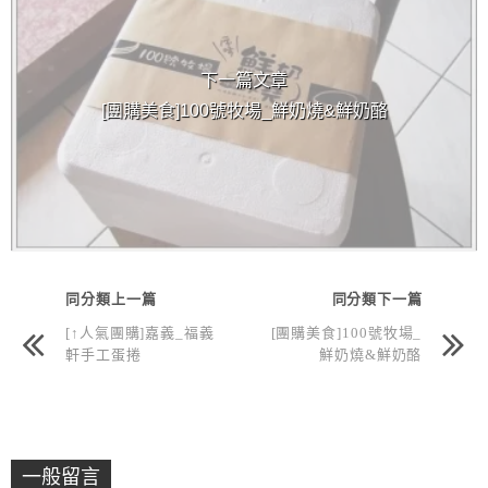
下一篇文章
[團購美食]100號牧場_鮮奶燒&鮮奶酪
同分類上一篇
同分類下一篇
[↑人氣團購]嘉義_福義
[團購美食]100號牧場_
軒手工蛋捲
鮮奶燒&鮮奶酪
一般留言