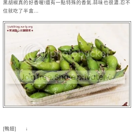
黑胡椒真的好香喔!還有一點特殊的香氣.蒜味也很濃.忍不
住就吃了半盒…
[鴨翅] ↓