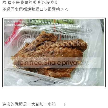
哈.這不是我買的啦.所以沒吃到
不過同事們都說鴨翅口味很讚吶＞＜
這次的戰積是一大箱加一小箱 ↓