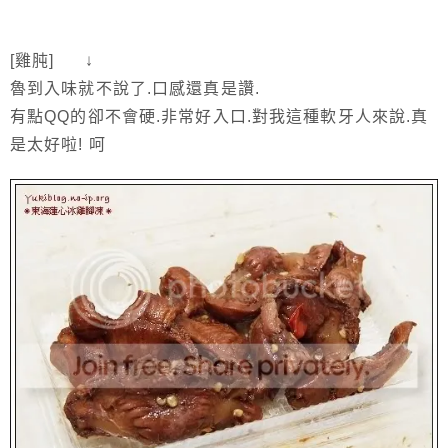
[雞肫] ↓
魯到入味就不說了.口感還真是讚.
有點QQ的卻不會硬.非常好入口.對我這種軟牙人來說.真
是太好啦! 呵