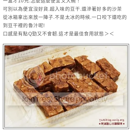
一盒才10元.怎麼這麼便宜又大碗！
可別以為便宜沒好貨.超入味的豆干.還滲著好多的沙茶
從冰箱拿出來放一陣子.不是太冰的時候.一口咬下還吃的
到豆干裡的魯汁呢!
口感是有點Q勁又不會韌.這才是最佳食用狀態＞＜