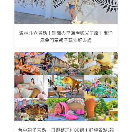
雲林斗六景點┃雅聞峇里海岸觀光工廠┃南洋
風免門票親子玩沙好去處
台中親子景點一日遊整理》80選！好評景點.親