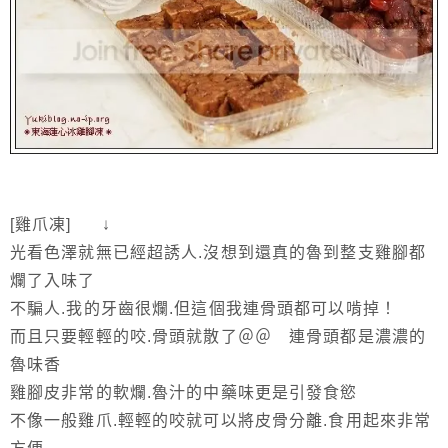
[雞爪凍] ↓
光看色澤就無已經超誘人.沒想到還真的魯到整支雞腳都
爛了入味了
不騙人.我的牙齒很爛.但這個我連骨頭都可以啃掉！
而且只要輕輕的咬.骨頭就散了＠＠ 連骨頭都是濃濃的
魯味香
雞腳皮非常的軟爛.魯汁的中藥味更是引發食慾
不像一般雞爪.輕輕的咬就可以將皮骨分離.食用起來非常