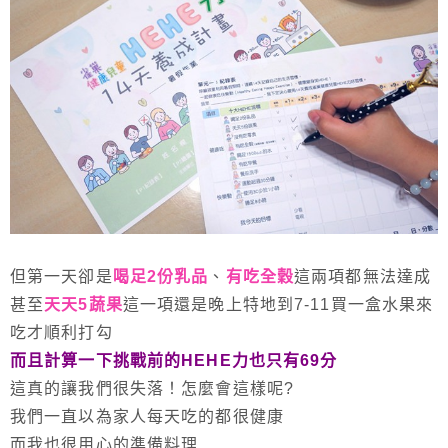
但第一天卻是
喝足2份乳品
、
有吃全穀
這兩項都無法達成
甚至
天天5蔬果
這一項還是晚上特地到7-11買一盒水果來
吃才順利打勾
而且計算一下挑戰前的HEHE力也只有69分
這真的讓我們很失落！怎麼會這樣呢?
我們一直以為家人每天吃的都很健康
而我也很用心的準備料理