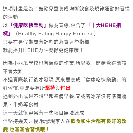
這項計畫是為了鼓勵兒童養成均衡飲食及規律運動好習慣
的活動
以
「健康吃快樂動」
做為宣導.包含了
「十大HEHE指
標」
（Healthy Eating Happy Exercise）
只要在暑假期間有計劃的落實這些指標
就能提升HEHE力～變得更健康哦！
因為小西瓜學校也有類似的作業.所以我一開始覺得應該
不會太難
不過實際執行後才發現.原來要養成「健康吃快樂動」的
好習慣.真是要有所
堅持
與
付出
！
遇到外出或是不想早起準備早餐.又或者冰箱沒有準備蔬
果、牛奶等食材
這一天就很容易有一些項目無法達成
但堅持幾天之後.我發現家人在
飲食和生活都有良好的改
變.也漸漸會習慣哦！