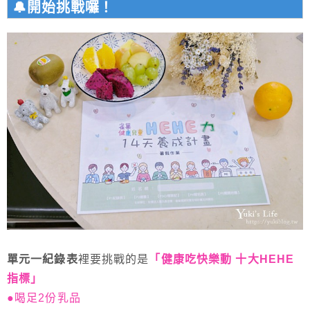
🔔開始挑戰囉！
單元一紀錄表
裡要挑戰的是
「健康吃快樂動 十大HEHE
指標」
●喝足2份乳品