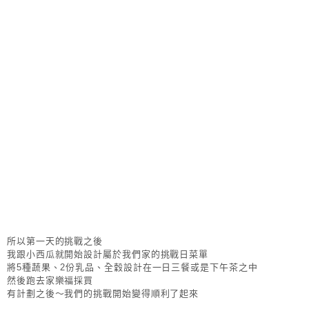
所以第一天的挑戰之後
我跟小西瓜就開始設計屬於我們家的挑戰日菜單
將5種蔬果、2份乳品、全穀設計在一日三餐或是下午茶之中
然後跑去家樂福採買
有計劃之後～我們的挑戰開始變得順利了起來