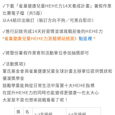
✓下載「雀巢健康兒童HEHE力14天養成計畫」暑假作業
比賽電子檔（共5面）
以A4紙印出裝訂（裝訂方向不拘／可黑白影印）
✓進行記錄完成14天好習慣並填寫戰前後的HEHE力
*雀巢健康兒童HEHE力測驗網站檢測》
點這裡
*
✓將整份暑假作業寄到活動單位參加抽獎即可
✓活動獎項》
董氏基金會與雀巢健康兒童全球計畫主辦單位提供獎狀和
優渥獎學金
鼓勵學童能夠從日常生活中落實十大HEHE指標
在提升HEHE力的同時也能變得更健康～也太大心
大家是不是也想來挑戰看看了呢！
獎
名
1-3年級組
4-6年級組