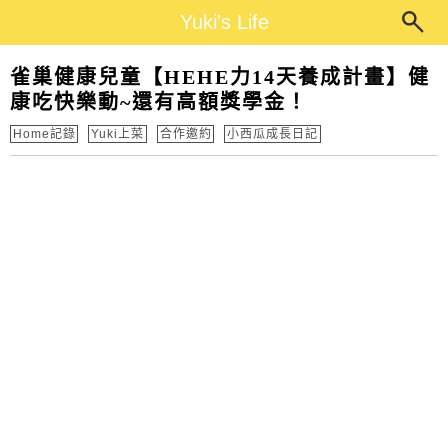
Main Menu
Yuki's Life
Yuki's Life
雀巢健康兒童【HEHE力14天養成計畫】健
康吃快樂動~還有高額獎學金！
Home記錄
Yuki上菜
合作邀約
小西瓜成長日記