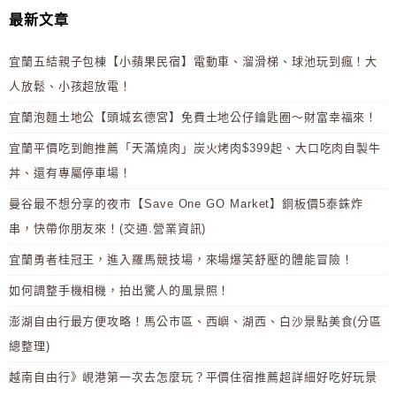
最新文章
宜蘭五結親子包棟【小蘋果民宿】電動車、溜滑梯、球池玩到瘋！大
人放鬆、小孩超放電！
宜蘭泡麵土地公【頭城玄德宮】免費土地公仔鑰匙圈～財富幸福來！
宜蘭平價吃到飽推薦「天滿燒肉」炭火烤肉$399起、大口吃肉自製牛
丼、還有專屬停車場！
曼谷最不想分享的夜市【Save One GO Market】銅板價5泰銖炸
串，快帶你朋友來！(交通.營業資訊)
宜蘭勇者桂冠王，進入羅馬競技場，來場爆笑舒壓的體能冒險！
如何調整手機相機，拍出驚人的風景照！
澎湖自由行最方便攻略！馬公市區、西嶼、湖西、白沙景點美食(分區
總整理)
越南自由行》峴港第一次去怎麼玩？平價住宿推薦超詳細好吃好玩景