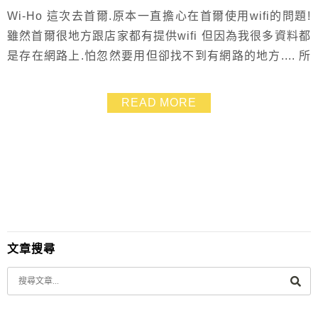
Wi-Ho 這次去首爾.原本一直擔心在首爾使用wifi的問題!
雖然首爾很地方跟店家都有提供wifi 但因為我很多資料都
是存在網路上.怕忽然要用但卻找不到有網路的地方.... 所
以事前研究首爾的wifi分享器租借也花了一些時間 最後我
選擇的是【特樂通Wi-Ho無線上網分享機】 選擇它的原
READ MORE
因是Wi-Ho可以直接在台灣租借.他會在你出國前一天寄
到家裡 在台灣就拿的到Wi-Ho機器!!! 不用到首爾機場...
文章搜尋