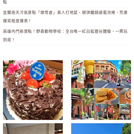
點
宜蘭雨天冷氣景點「頭等倉」真人打地鼠、頭頂鐵鍋過電流棒，荒唐
爆笑程度爆表！
高雄內門新景點！野森動物學校：全台唯一紅白狐狸谷體驗，一票玩
到底！