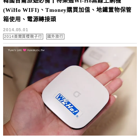
韓國首爾旅遊必備┃特樂通Wi-Ho無線上網機
(WiHo WIFI)、Tmoney購買加值、地鐵置物保管
箱使用、電源轉接頭
2014.05.01
2014首爾賞櫻親子行
國外旅行