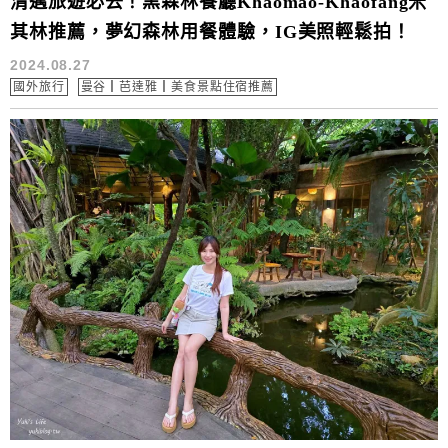
清邁旅遊必去！黑森林餐廳Khaomao-Khaofang米
其林推薦，夢幻森林用餐體驗，IG美照輕鬆拍！
2024.08.27
國外旅行
曼谷┃芭達雅┃美食景點住宿推薦