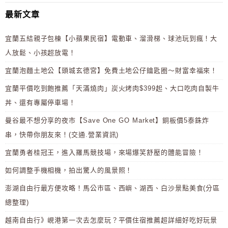
最新文章
宜蘭五結親子包棟【小蘋果民宿】電動車、溜滑梯、球池玩到瘋！大
人放鬆、小孩超放電！
宜蘭泡麵土地公【頭城玄德宮】免費土地公仔鑰匙圈～財富幸福來！
宜蘭平價吃到飽推薦「天滿燒肉」炭火烤肉$399起、大口吃肉自製牛
丼、還有專屬停車場！
曼谷最不想分享的夜市【Save One GO Market】銅板價5泰銖炸
串，快帶你朋友來！(交通.營業資訊)
宜蘭勇者桂冠王，進入羅馬競技場，來場爆笑舒壓的體能冒險！
如何調整手機相機，拍出驚人的風景照！
澎湖自由行最方便攻略！馬公市區、西嶼、湖西、白沙景點美食(分區
總整理)
越南自由行》峴港第一次去怎麼玩？平價住宿推薦超詳細好吃好玩景