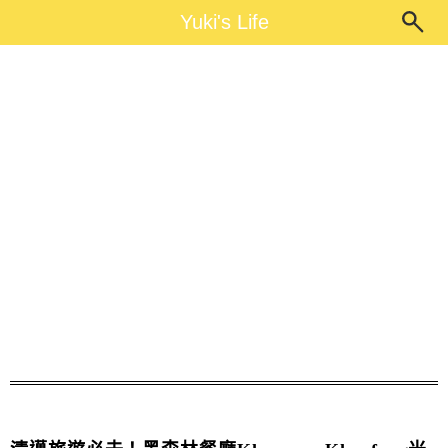
Main Menu
Yuki's Life
Yuki's Life
黑森林餐廳