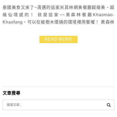
泰國美食又來了~清邁的這家米其林網美餐廳超級美、超
級仙境感的！ 就是這家~~黑森林餐廳Khaomao-
Khaofang，可以在被樹木環繞的環境裡用餐喔！ 黑森林
餐廳Khaomao-Khaofang是米其林推薦餐廳 主打美味平
價的泰式料理和自然森林系環境，也是清邁知名的排隊美
READ MORE
食 在優美又Chill的地方吃飯真是太幸福啦！
文章搜尋