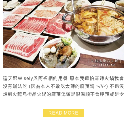
這天跟Wisely與阿福相約用餐 原本我還怕麻辣火鍋我會
沒有辦法吃 (因為本人不敢吃太辣的麻辣鍋 >///<) 不過沒
想到火龍島極品火鍋的麻辣湯頭是很溫順不會嗆辣或是令
人難受的 最特別的是另一邊的番茄鍋.我也十分的推薦 煮
海鮮、煮肉片都不用再另外沾醬.很夠味喲~ 難得的是火龍
READ MORE
島的海鮮用料都很新鮮也很大方 火鍋肉片也有一定的水
準.讓客人吃的很開心 ❤ 然後我還偷偷的跟大家說....有