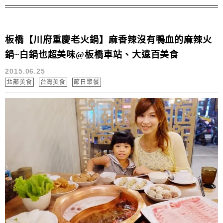
DIY.到了八點才餓
板橋【川府重慶老火鍋】麻香辣沒有鴨血的麻辣火
鍋~白鍋也超美味@板橋車站、大遠百美食
2015.06.25
北部美食
台灣美食
節日聚餐