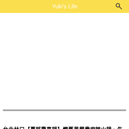
Main Menu
Yuki's Life
Yuki's Life
麻辣火鍋