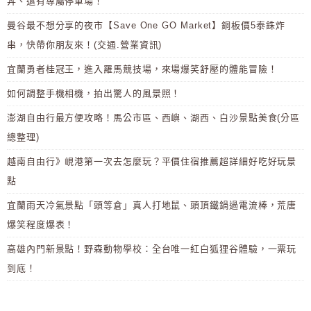
丼、還有專屬停車場！
曼谷最不想分享的夜市【Save One GO Market】銅板價5泰銖炸
串，快帶你朋友來！(交通.營業資訊)
宜蘭勇者桂冠王，進入羅馬競技場，來場爆笑舒壓的體能冒險！
如何調整手機相機，拍出驚人的風景照！
澎湖自由行最方便攻略！馬公市區、西嶼、湖西、白沙景點美食(分區
總整理)
越南自由行》峴港第一次去怎麼玩？平價住宿推薦超詳細好吃好玩景
點
宜蘭雨天冷氣景點「頭等倉」真人打地鼠、頭頂鐵鍋過電流棒，荒唐
爆笑程度爆表！
高雄內門新景點！野森動物學校：全台唯一紅白狐狸谷體驗，一票玩
到底！