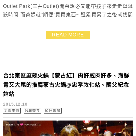
Outlet Park(三井Outlet)開幕想必又能帶孩子來走走逛逛
殺時間 而爸媽就”順便”買買東西~ 逛累買累了之後就找間
餐廳吃美食 大人小孩都開心 ~~哈哈~~ 雖然OUTLET還
沒開幕.不過心血來潮的我們先到櫃位及餐廳都已經入駐
READ MORE
的昕境廣場繞一繞 不想吹冷風的話.冬天最佳親子出遊好
去處當然就是逛商場啦! 剛好昕境廣場的【夏部Shabu壽
喜鍋】...
台北東區麻辣火鍋【蒙古紅】肉好威肉好多、海鮮
青又大尾的推廌蒙古火鍋@忠孝敦化站、國父紀念
館站
2015.12.10
北部美食
台灣美食
節日聚餐