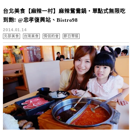
台北美食【麻辣一村】麻辣鴛鴦鍋‧單點式無限吃
到飽! @忠孝復興站、Bistro98
2014.01.14
北部美食
台灣美食
情侶約會
節日聚餐