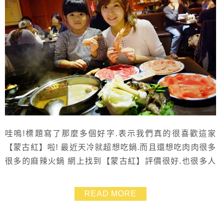
哇嗚!標題寫了那麼多個好字.表示我們真的很喜歡這家
【蒙古紅】啦! 最近天冷就超想吃鍋.而且還想吃肉肉很多
很多的麻辣火鍋 網上找到【蒙古紅】評價很好.也很多人
推薦過.所以我就不自覺的拿起來電話來預定 結果假日晚
餐時段都客滿.只能8點過後再來~~ 所以我乾脆安排下午
READ MORE
茶晚點吃.然後坐捷運慢慢晃去東區逛個服飾店再去吃晚
餐! 還好那天下午先去【Yummy Pancake】玩煎鬆餅