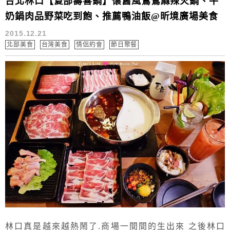
台北林口【夏部壽喜鍋】懷舊風鴛鴦麻辣火鍋、牛
奶鍋肉品野菜吃到飽、推薦鴨油飯@昕境廣場美食
2015.12.21
北部美食
台灣美食
情侶約會
節日聚餐
林口真是越來越熱鬧了.商場一間間的生出來 之後林口