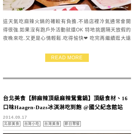
這天氣吃麻辣火鍋的確較有負擔.不過店裡冷氣通常會開
得很強.如果沒有跑戶外活動就還OK 特地挑選隔天放假的
夜晚來吃.又更是心情輕鬆.吃得愉快❤ 吃完再繼續逛大遠
百吹冷氣這樣 哈~ 板橋大遠百旁的【川府重慶老火鍋】最
吸引我的是九宮格火鍋 不過我們希望能吃到兩種口味.所
READ MORE
以挑了鴛鴦鍋~~沒想到紅湯、白湯各有獨到之處 我們都
好愛呀~~~ 只是店裡單價真的頗高..... 吃完一頓.覺得點得
並不多.但也差不多快...
台北美食【醉麻辣頂級麻辣駌鴦鍋】頂級食材、16
口味Haagen-Dazs冰淇淋吃到飽 @國父紀念館站
2014.09.17
北部美食
台灣小吃
台灣美食
節日聚餐