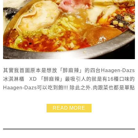
其實我首圖原本是想放「醉麻辣」的四台Haagen-Dazs
冰淇淋櫃 XD 「醉麻辣」最吸引人的就是有16種口味的
Haagen-Dazs可以吃到飽!!! 除此之外.肉跟菜也都是單點
吃到飽~品質都很不錯喲! 海鮮的蝦子跟蛤蜊也都是大塊頭
~~ 前陣子我是吃輕食比較多.所以翻閱到網路文章時就特
READ MORE
別想吃肉啦~~ 趕快約了愛吃火鍋一族就一起來去啦~~