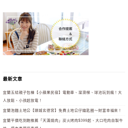
最新文章
宜蘭五結親子包棟【小蘋果民宿】電動車、溜滑梯、球池玩到瘋！大
人放鬆、小孩超放電！
宜蘭泡麵土地公【頭城玄德宮】免費土地公仔鑰匙圈～財富幸福來！
宜蘭平價吃到飽推薦「天滿燒肉」炭火烤肉$399起、大口吃肉自製牛