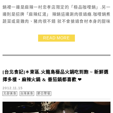
鍋裡一邊是麻辣一村忠孝店限定的「極品咖哩鍋」.另一
邊則是招牌「麻辣紅湯」 辣鍋這邊涮肉很過癮.咖哩鍋煮
蔬菜或是雞肉、豬肉很不錯 就不會搶過食材本身的甜味
~~ 我很喜歡麻辣一村店裡的招牌小豬燈籠.很可愛吶~~呵
~~
READ MORE
[台北食記]＊東區.火龍島極品火鍋吃到飽 ~ 新鮮選
擇多樣‧麻辣火鍋 & 番茄鍋都喜歡 ❤
2012.11.15
北部美食
台灣美食
節日聚餐