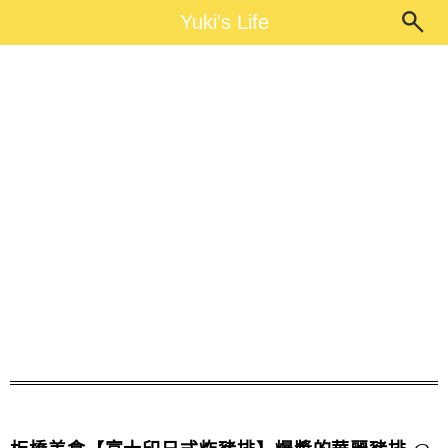
Main Menu
Yuki's Life
Yuki's Life
麗寶百貨