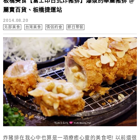
板橋美食【富士印日式炸豬排】爆漿的華麗豬排 @
麗寶百貨、板橋捷運站
2014.08.20
北部美食
台灣美食
情侶約會
節日聚餐
炸豬排在我心中也算是一項療癒心靈的美食吧! 以前還很