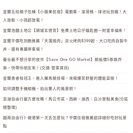
宜蘭五結親子包棟【小蘋果民宿】電動車、溜滑梯、球池玩到瘋！大
人放鬆、小孩超放電！
宜蘭泡麵土地公【頭城玄德宮】免費土地公仔鑰匙圈～財富幸福來！
宜蘭平價吃到飽推薦「天滿燒肉」炭火烤肉$399起、大口吃肉自製牛
丼、還有專屬停車場！
曼谷最不想分享的夜市【Save One GO Market】銅板價5泰銖炸
串，快帶你朋友來！(交通.營業資訊)
宜蘭勇者桂冠王，進入羅馬競技場，來場爆笑舒壓的體能冒險！
如何調整手機相機，拍出驚人的風景照！
澎湖自由行最方便攻略！馬公市區、西嶼、湖西、白沙景點美食(分區
總整理)
越南自由行》峴港第一次去怎麼玩？平價住宿推薦超詳細好吃好玩景
點