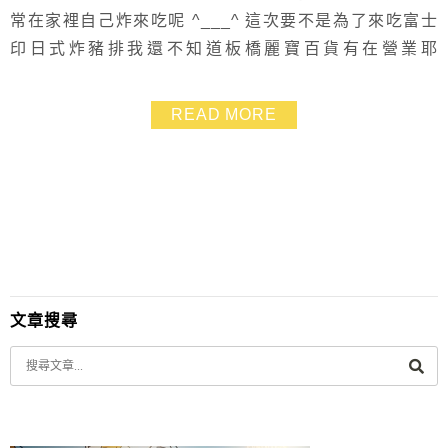
常在家裡自己炸來吃呢 ^___^ 這次要不是為了來吃富士
印日式炸豬排我還不知道板橋麗寶百貨有在營業耶
XDDD 其實搭捷運來麗寶百貨還蠻方便的.從板橋捷運站1
號出口步行不到一分鐘就到達! 不過目前會來的客人以看
READ MORE
電影居多.再來就是專程吃飯的囉~~ 富士印日式炸豬和藝
奇新日本料理都很受歡迎!
文章搜尋