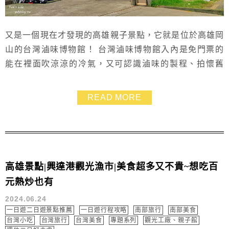
又是一個現在才發現的高雄親子景點，它就是位於高雄岡
山的台灣滷味博物館！ 台灣滷味博物館入內是免門票的
能在裡面吹涼涼的冷氣，又可認識滷味的製程、拍懷舊
照、畫畫和集章 台灣滷味博物館還有伴手禮可以試吃，
尤其是鐵蛋必買！ 還沒來過的話，放假就帶著孩子一起
READ MORE
來逛逛吧~~ 附近一日遊也有興達港觀光漁市可以逛，建
議安排一起遊玩~
高雄景點|興達港觀光漁市|美食超多又不貴~想吃百
元熱炒也有
2024.06.24
一日遊二日遊景點推薦
一日遊行程攻略
南部旅行
南部美食
台灣小吃
台灣旅行
台灣美食
專題系列
觀光工廠、親子館