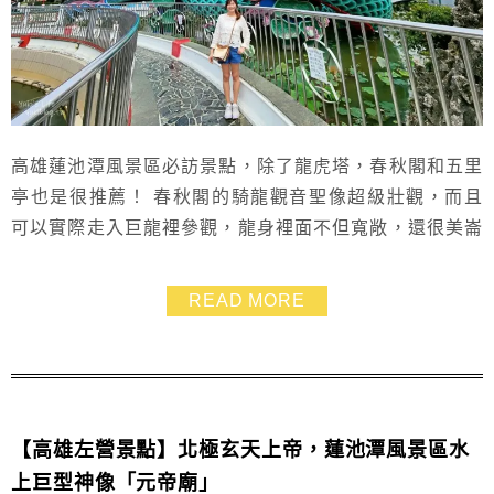
高雄蓮池潭風景區必訪景點，除了龍虎塔，春秋閣和五里
亭也是很推薦！ 春秋閣的騎龍觀音聖像超級壯觀，而且
可以實際走入巨龍裡參觀，龍身裡面不但寬敞，還很美崙
美奐，非常特別的體驗~~推薦大家一定要來走走喔～
READ MORE
【高雄左營景點】北極玄天上帝，蓮池潭風景區水
上巨型神像「元帝廟」