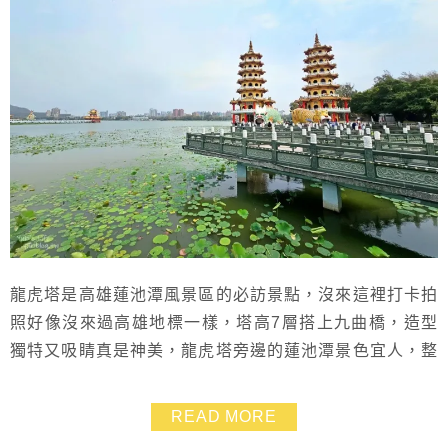
龍虎塔是高雄蓮池潭風景區的必訪景點，沒來這裡打卡拍
照好像沒來過高雄地標一樣，塔高7層搭上九曲橋，造型
獨特又吸睛真是神美，龍虎塔旁邊的蓮池潭景色宜人，整
個超好拍！ 可惜龍虎塔目前不能進入塔內，但在外頭拍
拍借位kuso照也是蠻有趣
READ MORE