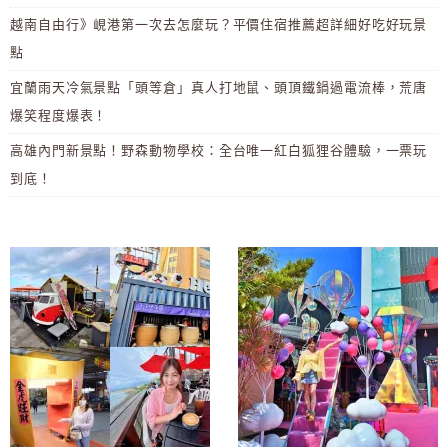
越南自由行》峴港第一次去怎麼玩？平價住宿推薦超詳細好吃好玩景
點
宜蘭雨天冷氣景點「頭等倉」真人打地鼠、頭頂鐵鍋過電流棒，荒唐
爆笑程度爆表！
高雄內門新景點！野森動物學校：全台唯一紅白狐狸谷體驗，一票玩
到底！