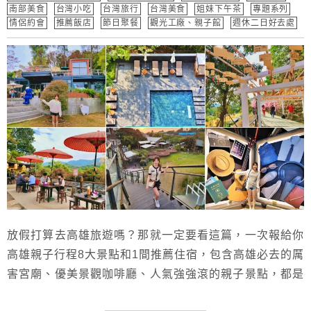
南部美食
台灣小吃
台灣旅行
台灣美食
姐妹下午茶
專題系列
情侶約會
推薦飯店
節日聚餐
觀光工廠、親子館
週休二日好去處
放假打算去高雄旅遊嗎？那就一定要看這篇，一次報給你
高雄親子行程8大景點和1間推薦住宿，包含高雄必去的厲
害宮廟、優美景觀咖啡廳、人氣強強滾的親子景點，都是
超適合親子的行程，既能求財求運，小孩也可盡情玩樂，