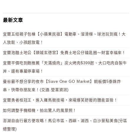
最新文章
宜蘭五結親子包棟【小蘋果民宿】電動車、溜滑梯、球池玩到瘋！大
人放鬆、小孩超放電！
宜蘭泡麵土地公【頭城玄德宮】免費土地公仔鑰匙圈～財富幸福來！
宜蘭平價吃到飽推薦「天滿燒肉」炭火烤肉$399起、大口吃肉自製牛
丼、還有專屬停車場！
曼谷最不想分享的夜市【Save One GO Market】銅板價5泰銖炸
串，快帶你朋友來！(交通.營業資訊)
宜蘭勇者桂冠王，進入羅馬競技場，來場爆笑舒壓的體能冒險！
如何調整手機相機，拍出驚人的風景照！
澎湖自由行最方便攻略！馬公市區、西嶼、湖西、白沙景點美食(分區
總整理)