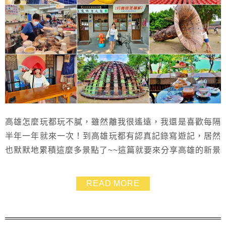
高雄怎麼玩都玩不膩，雖然離我很遙遠，我還是喜歡每隔
半年一年就來一次！到高雄玩都有認真記錄寫遊記，居然
也默默地累積這麼多景點了~~這篇就要來分享高雄的新景
點，包含巴特里魔法城堡、 台塑王氏昆仲公園和高雄燈
塔海岸線咖啡，還幫大家規劃了兩天一夜的高雄之旅，有
READ MORE
逛有吃有玩有拍，家庭旅遊或情侶旅行都適合~~超讚的
啦！