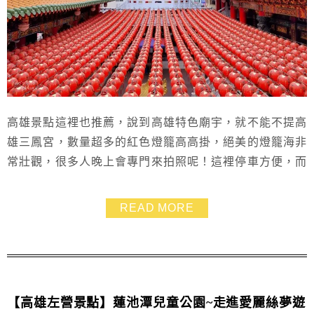
高雄景點這裡也推薦，說到高雄特色廟宇，就不能不提高
雄三鳳宮，數量超多的紅色燈籠高高掛，絕美的燈籠海非
常壯觀，很多人晚上會專門來拍照呢！這裡停車方便，而
且高雄三鳳宮離一碗10元的黃家粉圓冰很近，建議可以安
排一起順遊
READ MORE
【高雄左營景點】蓮池潭兒童公園~走進愛麗絲夢遊