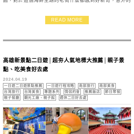
園，對於這個海鮮主題的老街什麼都感到好新奇，意外的
是~興達港觀光漁市的美食，不只有各種新鮮漁獲，還有
小吃，我們這次還吃了黑鮪魚生魚片喔！馬上帶大家來逛
READ MORE
逛吧~~
高雄新景點二日遊│超夯人氣地標大推薦│親子景
點、吃美食好去處
2024.04.19
一日遊二日遊景點推薦
一日遊行程攻略
南部旅行
南部美食
台灣旅行
台灣美食
專題系列
情侶約會
推薦飯店
節日聚餐
親子餐廳
觀光工廠、親子館
週休二日好去處