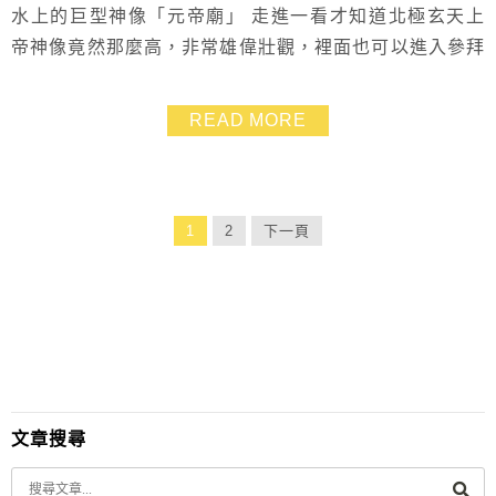
水上的巨型神像「元帝廟」 走進一看才知道北極玄天上
帝神像竟然那麼高，非常雄偉壯觀，裡面也可以進入參拜
喔！ 感覺得出來已經歷史悠久，連牆壁都黑黑的了～
READ MORE
1
2
下一頁
文章搜尋