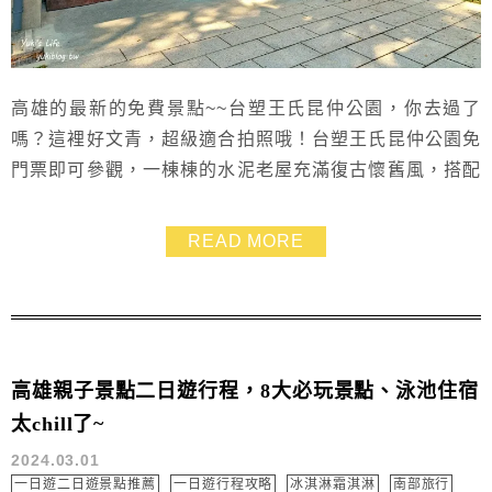
高雄的最新的免費景點~~台塑王氏昆仲公園，你去過了
嗎？這裡好文青，超級適合拍照哦！台塑王氏昆仲公園免
門票即可參觀，一棟棟的水泥老屋充滿復古懷舊風，搭配
百年榕樹和溫暖陽光，美到就像一幅畫，台塑王氏昆仲公
園裡還有各式餐廳和小店，都很值得細細品味~~找個舒服
READ MORE
的午後，帶家人或是另一半來散步晃晃吧！
高雄親子景點二日遊行程，8大必玩景點、泳池住宿
太chill了~
2024.03.01
一日遊二日遊景點推薦
一日遊行程攻略
冰淇淋霜淇淋
南部旅行