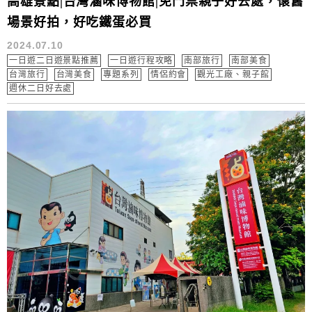
高雄景點|台灣滷味博物館|免門票親子好去處，懷舊
場景好拍，好吃鐵蛋必買
2024.07.10
一日遊二日遊景點推薦
一日遊行程攻略
南部旅行
南部美食
台灣旅行
台灣美食
專題系列
情侶約會
觀光工廠、親子館
週休二日好去處