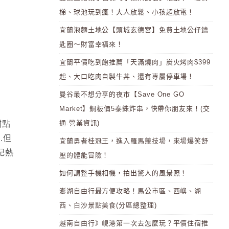
梯、球池玩到瘋！大人放鬆、小孩超放電！
宜蘭泡麵土地公【頭城玄德宮】免費土地公仔鑰
匙圈～財富幸福來！
宜蘭平價吃到飽推薦「天滿燒肉」炭火烤肉$399
起、大口吃肉自製牛丼、還有專屬停車場！
曼谷最不想分享的夜市【Save One GO
Market】銅板價5泰銖炸串，快帶你朋友來！(交
通.營業資訊)
甜點
.但
宜蘭勇者桂冠王，進入羅馬競技場，來場爆笑舒
記熱
壓的體能冒險！
如何調整手機相機，拍出驚人的風景照！
澎湖自由行最方便攻略！馬公市區、西嶼、湖
西、白沙景點美食(分區總整理)
越南自由行》峴港第一次去怎麼玩？平價住宿推