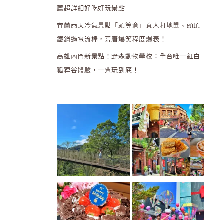
薦超詳細好吃好玩景點
宜蘭雨天冷氣景點「頭等倉」真人打地鼠、頭頂
鐵鍋過電流棒，荒唐爆笑程度爆表！
高雄內門新景點！野森動物學校：全台唯一紅白
狐狸谷體驗，一票玩到底！