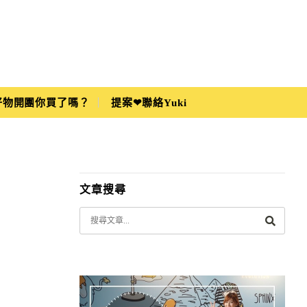
i好物開團你買了嗎？
提案❤聯絡Yuki
文章搜尋