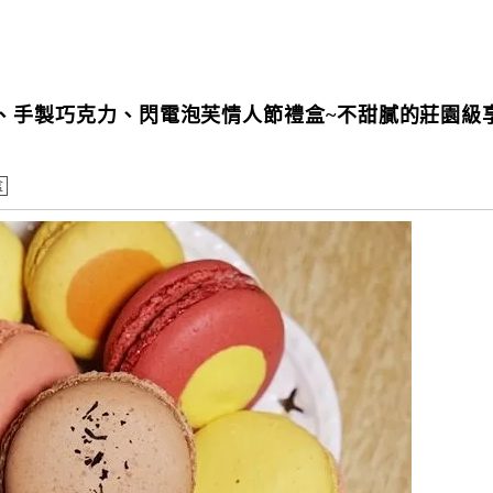
】馬卡龍、手製巧克力、閃電泡芙情人節禮盒~不甜膩的莊園級
盒