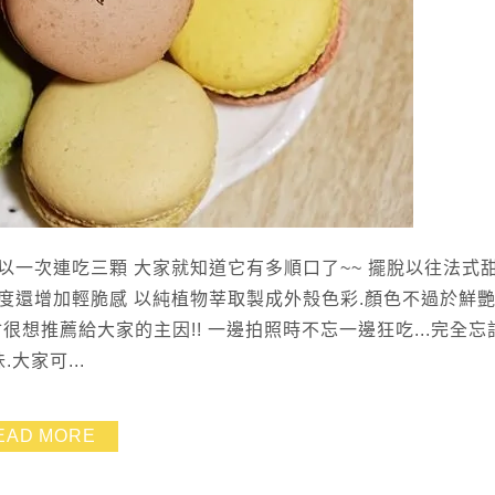
以一次連吃三顆 大家就知道它有多順口了~~ 擺脫以往法式
度還增加輕脆感 以純植物莘取製成外殼色彩.顏色不過於鮮艷
很想推薦給大家的主因!! 一邊拍照時不忘一邊狂吃...完全忘
大家可...
EAD MORE