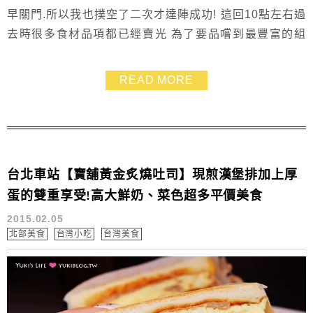
早關門.所以我也撲空了二次才達陣成功! 這回10點左右過
去時很多食材品項都已經賣光 為了要品嚐到最豐富的組
合.我點了「薯泥豬肉蛋總匯」 聊天的過程中才知道原來
這攤已經開了近一年之久... 身為樹林同胞的我竟然現在才
READ MORE
發現~~~
台北車站【寶舖黃金炙燒吐司】現煎漢堡排加上厚
蛋的雙重享受!高大鮮奶、菜色超多平價美食
2015.02.05
北部美食
台灣小吃
台灣美食