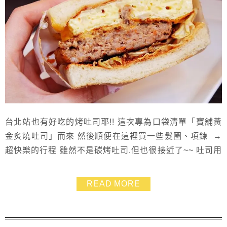
台北站也有好吃的烤吐司耶!! 這次專為口袋清單「寶舖黃
金炙燒吐司」而來 然後順便在這裡買一些髮圈、項鍊 →
超快樂的行程 雖然不是碳烤吐司.但也很接近了~~ 吐司用
烤麵包機烤一下接著放鐵板上續烤到香酥.接著加上各式
配料 手打現煎漢堡排、雞腿排、豬肉、厚到超過一公分
READ MORE
的多料煎蛋…等 超棒的是它們家醬汁.讓吐司吃起來每一
口都濃郁 沒有店面座位卻讓人人甘心坐在巷弄街道上的
小吧檯椅現場吃起來~~ 柯柯!! ...