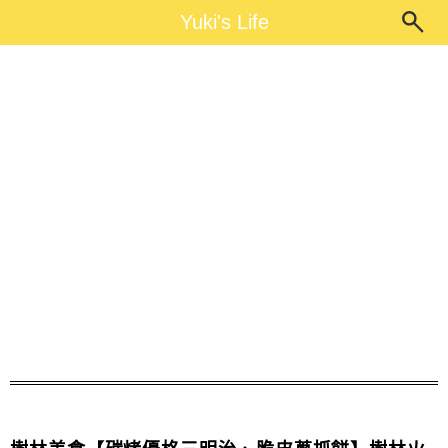
Main Menu
Yuki's Life
Yuki's Life
銅板美食