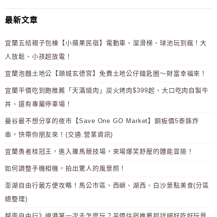
最新文章
宜蘭五結親子包棟【小蘋果民宿】電動車、溜滑梯、球池玩到瘋！大
人放鬆、小孩超放電！
宜蘭泡麵土地公【頭城玄德宮】免費土地公仔鑰匙圈～財富幸福來！
宜蘭平價吃到飽推薦「天滿燒肉」炭火烤肉$399起、大口吃肉自製牛
丼、還有專屬停車場！
曼谷最不想分享的夜市【Save One GO Market】銅板價5泰銖炸
串，快帶你朋友來！(交通.營業資訊)
宜蘭勇者桂冠王，進入羅馬競技場，來場爆笑舒壓的體能冒險！
如何調整手機相機，拍出驚人的風景照！
澎湖自由行最方便攻略！馬公市區、西嶼、湖西、白沙景點美食(分區
總整理)
越南自由行》峴港第一次去怎麼玩？平價住宿推薦超詳細好吃好玩景