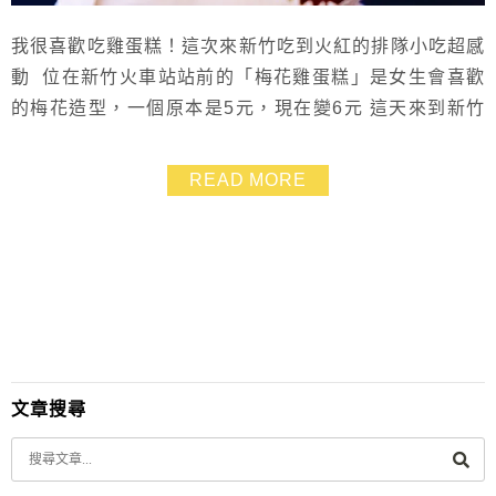
我很喜歡吃雞蛋糕！這次來新竹吃到火紅的排隊小吃超感
動 位在新竹火車站站前的「梅花雞蛋糕」是女生會喜歡
的梅花造型，一個原本是5元，現在變6元 這天來到新竹
打滾還好有在地人阿福及右群當導遊，我才能品嚐到那麼
高CP值的小點心 在板橋府中站的阿婆雞蛋糕也一樣有相
READ MORE
當高的人氣 但兩者比較起來口味口感不太一樣喲！
文章搜尋