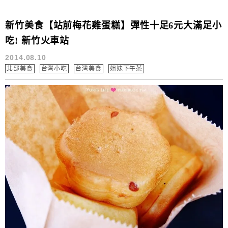
新竹美食【站前梅花雞蛋糕】彈性十足6元大滿足小
吃! 新竹火車站
2014.08.10
北部美食
台灣小吃
台灣美食
姐妹下午茶