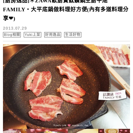
[廚房逸品]＊ZAWA歐廚寶鈦鑽鍋主廚平底
FAMILY‧大平底鍋做料理好方便(內有多道料理分
享❤)
2013.07.29
Blog相關
Yuki上菜
好用逸品
生活好物