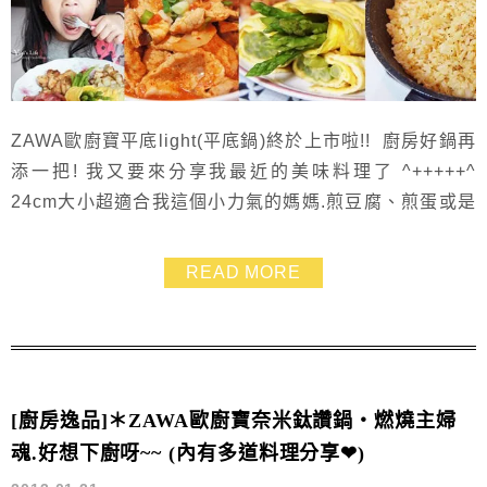
ZAWA歐廚寶平底light(平底鍋)終於上市啦!! 廚房好鍋再
添一把! 我又要來分享我最近的美味料理了 ^+++++^
24cm大小超適合我這個小力氣的媽媽.煎豆腐、煎蛋或是
做個美味早午餐都變得超easy 這很適合小家庭使用.不必
為了一點點的食材就動用大鍋 自從用了ZAWA歐廚寶的鍋
READ MORE
子之後我們家的油變得好省 煮飯時間也縮短很多.洗鍋不
費力.通常只要擦擦就乾淨 一把好的鍋子會讓人很享受料
理的樂趣...
[廚房逸品]＊ZAWA歐廚寶奈米鈦讚鍋‧燃燒主婦
魂.好想下廚呀~~ (內有多道料理分享❤)