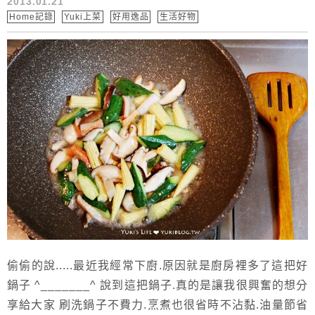
2013.01.21
Home記錄
Yuki上菜
好用逸品
生活好物
偷偷的說.....最近我經常下廚.原因就是廚房裡多了這把好
鍋子 ^_______^ 說到這把鍋子.真的是讓我很興奮的想分
享給大家 刷洗鍋子不費力.烹煮也很省時不沾黏.油量節省