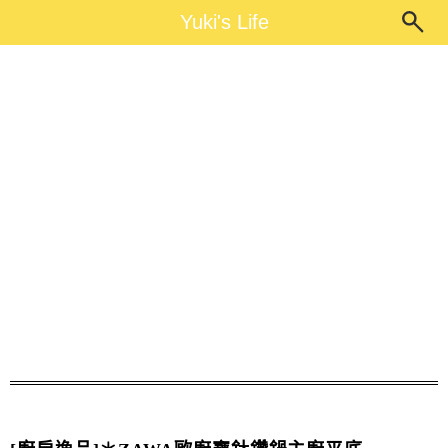
Main Menu
Yuki's Life
Yuki's Life
鈦讚鍋