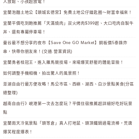
人放鬆、小孩超放電！
宜蘭泡麵土地公【頭城玄德宮】免費土地公仔鑰匙圈～財富幸福來！
宜蘭平價吃到飽推薦「天滿燒肉」炭火烤肉$399起、大口吃肉自製牛
丼、還有專屬停車場！
曼谷最不想分享的夜市【Save One GO Market】銅板價5泰銖炸
串，快帶你朋友來！(交通.營業資訊)
宜蘭勇者桂冠王，進入羅馬競技場，來場爆笑舒壓的體能冒險！
如何調整手機相機，拍出驚人的風景照！
澎湖自由行最方便攻略！馬公市區、西嶼、湖西、白沙景點美食(分區
總整理)
越南自由行》峴港第一次去怎麼玩？平價住宿推薦超詳細好吃好玩景
點
宜蘭雨天冷氣景點「頭等倉」真人打地鼠、頭頂鐵鍋過電流棒，荒唐
爆笑程度爆表！