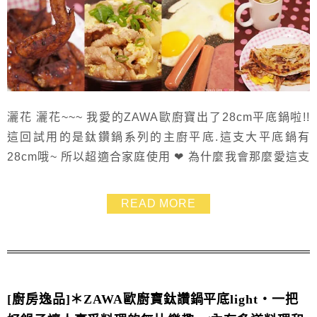
灑花 灑花~~~ 我愛的ZAWA歐廚寶出了28cm平底鍋啦!!
這回試用的是鈦鑽鍋系列的主廚平底.這支大平底鍋有
28cm哦~ 所以超適合家庭使用 ❤ 為什麼我會那麼愛這支
鍋也是有原因的 因為我是急性子.煮菜時很難"慢慢摸" 所
以這支又大又深的平底鍋就滿足了我的速度上的需求
READ MORE
^+++++^ 然後又可以一次煮大量的食材 早餐時我很貪心
的一次煎了兩顆蛋、兩條熱狗跟兩片火腿.都塞的下! 最近
又超愛吃肉.....
[廚房逸品]＊ZAWA歐廚寶鈦讚鍋平底light‧一把