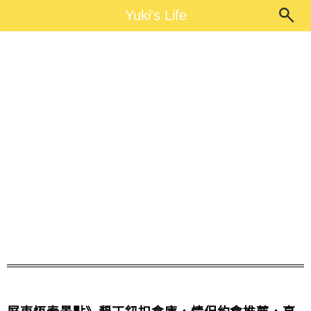
Main Menu
Yuki's Life
Yuki's Life
鈕扣倉庫介紹