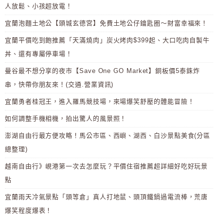
人放鬆、小孩超放電！
宜蘭泡麵土地公【頭城玄德宮】免費土地公仔鑰匙圈～財富幸福來！
宜蘭平價吃到飽推薦「天滿燒肉」炭火烤肉$399起、大口吃肉自製牛
丼、還有專屬停車場！
曼谷最不想分享的夜市【Save One GO Market】銅板價5泰銖炸
串，快帶你朋友來！(交通.營業資訊)
宜蘭勇者桂冠王，進入羅馬競技場，來場爆笑舒壓的體能冒險！
如何調整手機相機，拍出驚人的風景照！
澎湖自由行最方便攻略！馬公市區、西嶼、湖西、白沙景點美食(分區
總整理)
越南自由行》峴港第一次去怎麼玩？平價住宿推薦超詳細好吃好玩景
點
宜蘭雨天冷氣景點「頭等倉」真人打地鼠、頭頂鐵鍋過電流棒，荒唐
爆笑程度爆表！