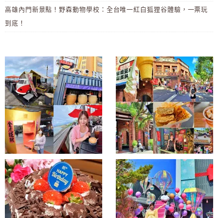
高雄內門新景點！野森動物學校：全台唯一紅白狐狸谷體驗，一票玩
到底！