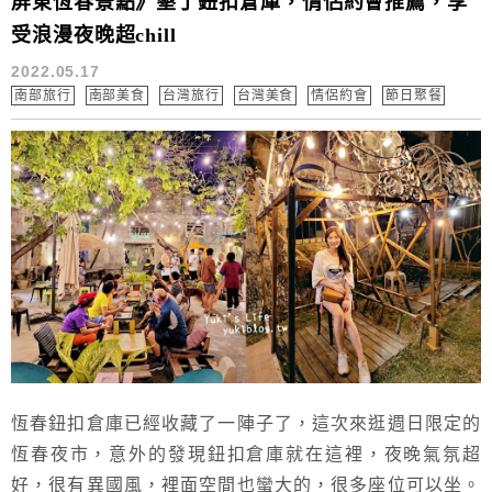
屏東恆春景點》墾丁鈕扣倉庫，情侶約會推薦，享
受浪漫夜晚超chill
2022.05.17
南部旅行
南部美食
台灣旅行
台灣美食
情侶約會
節日聚餐
恆春鈕扣倉庫已經收藏了一陣子了，這次來逛週日限定的
恆春夜市，意外的發現鈕扣倉庫就在這裡，夜晚氣氛超
好，很有異國風，裡面空間也蠻大的，很多座位可以坐。