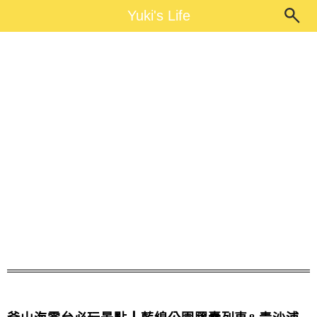
Main Menu
Yuki's Life
Yuki's Life
釜山必玩