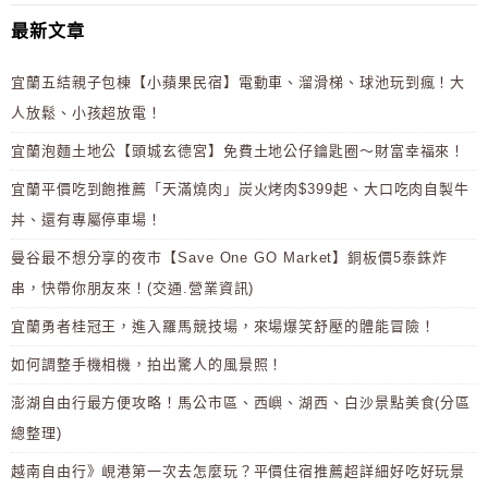
最新文章
宜蘭五結親子包棟【小蘋果民宿】電動車、溜滑梯、球池玩到瘋！大
人放鬆、小孩超放電！
宜蘭泡麵土地公【頭城玄德宮】免費土地公仔鑰匙圈～財富幸福來！
宜蘭平價吃到飽推薦「天滿燒肉」炭火烤肉$399起、大口吃肉自製牛
丼、還有專屬停車場！
曼谷最不想分享的夜市【Save One GO Market】銅板價5泰銖炸
串，快帶你朋友來！(交通.營業資訊)
宜蘭勇者桂冠王，進入羅馬競技場，來場爆笑舒壓的體能冒險！
如何調整手機相機，拍出驚人的風景照！
澎湖自由行最方便攻略！馬公市區、西嶼、湖西、白沙景點美食(分區
總整理)
越南自由行》峴港第一次去怎麼玩？平價住宿推薦超詳細好吃好玩景