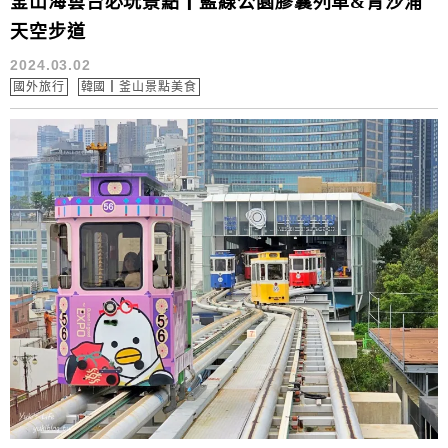
釜山海雲台必玩景點┃藍線公園膠囊列車&青沙浦
天空步道
2024.03.02
國外旅行
韓國┃釜山景點美食