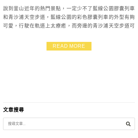
說到釜山近年的熱門景點，一定少不了藍線公園膠囊列車
和青沙浦天空步道，藍線公園的彩色膠囊列車的外型有夠
可愛，行駛在軌道上太療癒，而旁邊的青沙浦天空步道可
以免費飽覽釜山海岸線，走在高20公尺的透明地板很訓練
膽子~這兩個景點的距離不遠，大家來到釜山的海雲臺附
READ MORE
近遊玩，記得把它們一起排到行程裡喔~~
文章搜尋