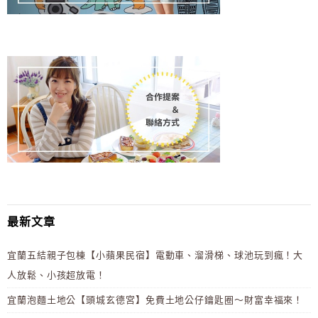
最新文章
宜蘭五結親子包棟【小蘋果民宿】電動車、溜滑梯、球池玩到瘋！大
人放鬆、小孩超放電！
宜蘭泡麵土地公【頭城玄德宮】免費土地公仔鑰匙圈～財富幸福來！