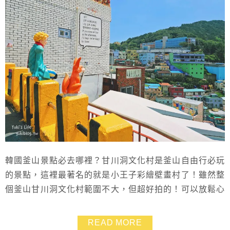
韓國釜山景點必去哪裡？甘川洞文化村是釜山自由行必玩
的景點，這裡最著名的就是小王子彩繪壁畫村了！雖然整
個釜山甘川洞文化村範圍不大，但超好拍的！可以放鬆心
情隨意走走，拍拍美照逛逛店家，喝個咖啡吃個冰淇淋，
很適合午後來散步的網美景點，在這裡大約可以停留1~2
READ MORE