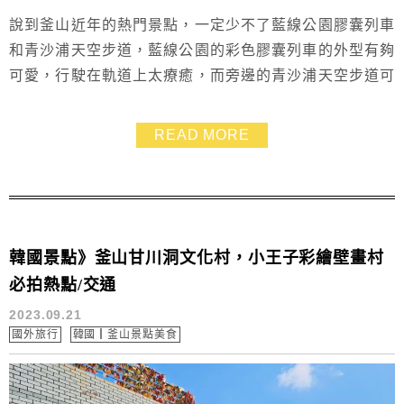
說到釜山近年的熱門景點，一定少不了藍線公園膠囊列車
和青沙浦天空步道，藍線公園的彩色膠囊列車的外型有夠
可愛，行駛在軌道上太療癒，而旁邊的青沙浦天空步道可
以免費飽覽釜山海岸線，走在高20公尺的透明地板很訓練
膽子~這兩個景點的距離不遠，大家來到釜山的海雲臺附
READ MORE
近遊玩，記得把它們一起排到行程裡喔~~
韓國景點》釜山甘川洞文化村，小王子彩繪壁畫村
必拍熱點/交通
2023.09.21
國外旅行
韓國┃釜山景點美食