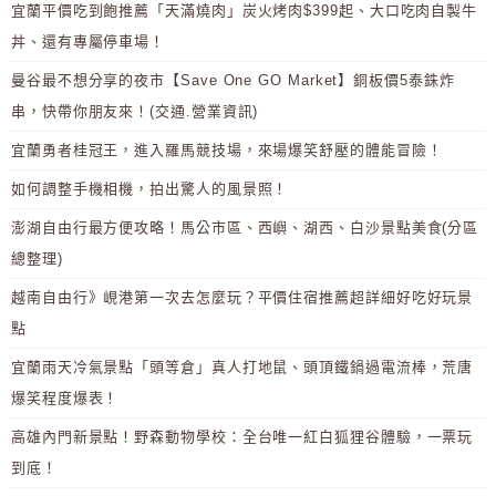
宜蘭平價吃到飽推薦「天滿燒肉」炭火烤肉$399起、大口吃肉自製牛
丼、還有專屬停車場！
曼谷最不想分享的夜市【Save One GO Market】銅板價5泰銖炸
串，快帶你朋友來！(交通.營業資訊)
宜蘭勇者桂冠王，進入羅馬競技場，來場爆笑舒壓的體能冒險！
如何調整手機相機，拍出驚人的風景照！
澎湖自由行最方便攻略！馬公市區、西嶼、湖西、白沙景點美食(分區
總整理)
越南自由行》峴港第一次去怎麼玩？平價住宿推薦超詳細好吃好玩景
點
宜蘭雨天冷氣景點「頭等倉」真人打地鼠、頭頂鐵鍋過電流棒，荒唐
爆笑程度爆表！
高雄內門新景點！野森動物學校：全台唯一紅白狐狸谷體驗，一票玩
到底！