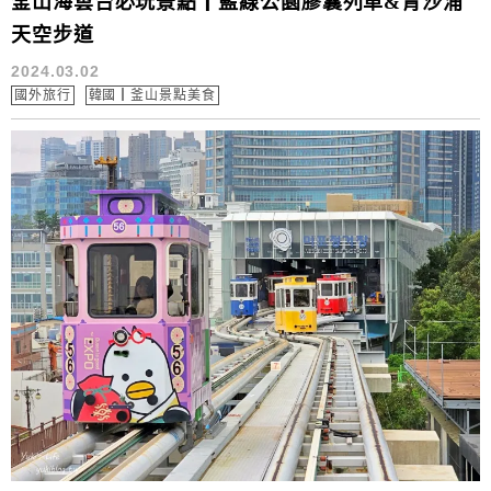
釜山海雲台必玩景點┃藍線公園膠囊列車&青沙浦
天空步道
2024.03.02
國外旅行
韓國┃釜山景點美食