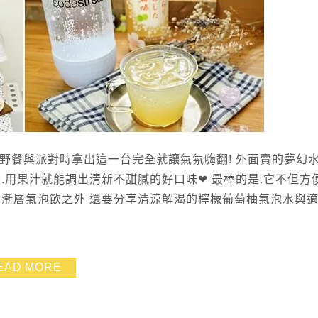
外型好漂亮 野餐與派對時拿出這一台完全就讓氣氛嗨翻! 外面賣的夢幻
.用果汁就能調出清新不甜膩的好口味❤ 最棒的是.它不但方
果漸層氣泡飲之外 還要分享清涼解渴的檸檬葡萄柚氣泡水與
EAD MORE