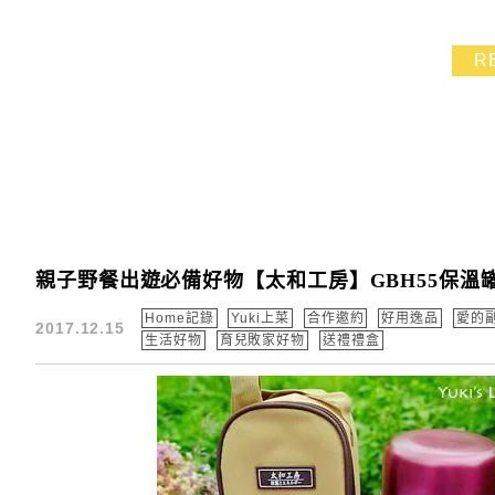
R
親子野餐出遊必備好物【太和工房】GBH55保溫罐
Home記錄
Yuki上菜
合作邀約
好用逸品
愛的
2017.12.15
生活好物
育兒敗家好物
送禮禮盒