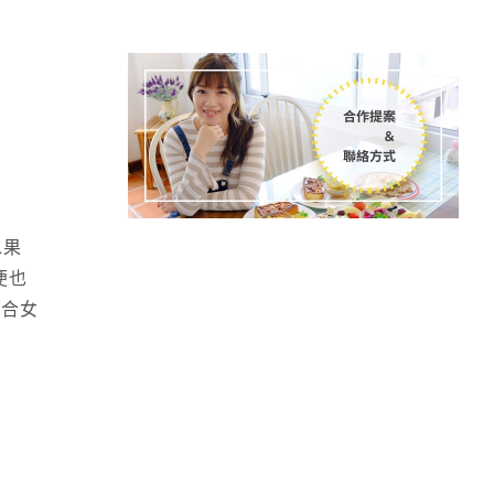
水果
便也
適合女