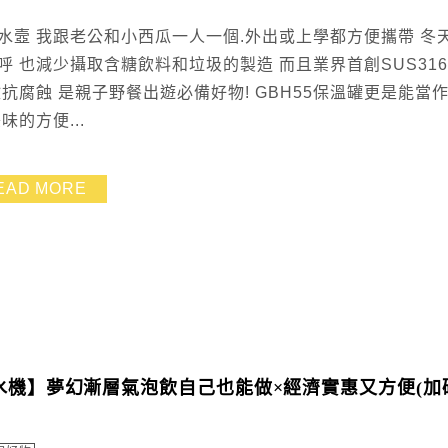
水壼 我跟老公和小西瓜一人一個.外出或上學都方便攜帶 冬
 也減少攝取含糖飲料和垃圾的製造 而且業界首創SUS31
抗腐蝕 是親子野餐出遊必備好物! GBH55保溫罐更是能當
的方便...
EAD MORE
ite 氣泡水機】夢幻漸層氣泡飲自己也能做×經濟實惠又方便(