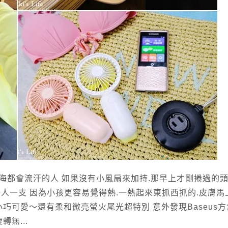
海都會流汗的人 如果沒有小風扇來加持.那早上才剛捲過的
人一支 因為小孩更容易覺得熱.一熱起來東抓西抓的.皮膚馬
小巧可愛～還有柔和微亮螢火尾光超特別 意外發現Baseus
無...