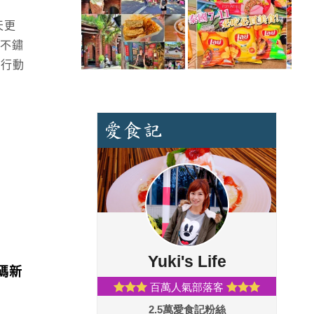
天更
6不鏽
作行動
加碼新