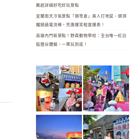
薦超詳細好吃好玩景點
宜蘭雨天冷氣景點「頭等倉」真人打地鼠、頭頂
鐵鍋過電流棒，荒唐爆笑程度爆表！
高雄內門新景點！野森動物學校：全台唯一紅白
狐狸谷體驗，一票玩到底！