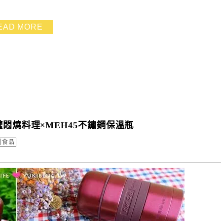
EAD MORE
悶燒料理×MEH45不鏽鋼保溫瓶
副食品