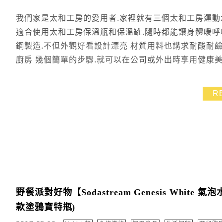
我們家是太和工房的愛用者.家裡就有三個太和工房運動
適合使用太和工房保溫瓶和保溫罐.隨時都能讓身體暖呼呼
鋼製造.不但外觀好看設計漂亮 材質用料也講求耐酸耐鹼
廚房 幾個簡單的步驟.就可以在公司或外出時享用健康美味
R
野餐派對好物【Sodastream Genesis Wh
款塗鴉寶特瓶)