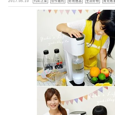
2017.05.10
Yuki上菜
合作邀約
好用逸品
生活好物
育兒敗