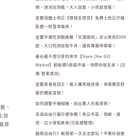
梯、球池玩到瘋！大人放鬆、小孩超放電！
宜蘭泡麵土地公【頭城玄德宮】免費土地公仔鑰
匙圈～財富幸福來！
宜蘭平價吃到飽推薦「天滿燒肉」炭火烤肉$399
起、大口吃肉自製牛丼、還有專屬停車場！
曼谷最不想分享的夜市【Save One GO
Market】銅板價5泰銖炸串，快帶你朋友來！(交
通.營業資訊)
宜蘭勇者桂冠王，進入羅馬競技場，來場爆笑舒
壓的體能冒險！
如何調整手機相機，拍出驚人的風景照！
頭髮、
澎湖自由行最方便攻略！馬公市區、西嶼、湖
上就
西、白沙景點美食(分區總整理)
方盒夜
越南自由行》峴港第一次去怎麼玩？平價住宿推