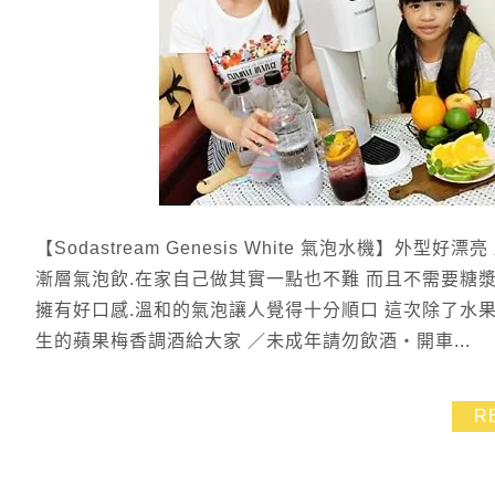
【Sodastream Genesis White 氣泡水機】
漸層氣泡飲.在家自己做其實一點也不難 而且不需要糖漿
擁有好口感.溫和的氣泡讓人覺得十分順口 這次除了水
生的蘋果梅香調酒給大家 ／未成年請勿飲酒‧開車...
R