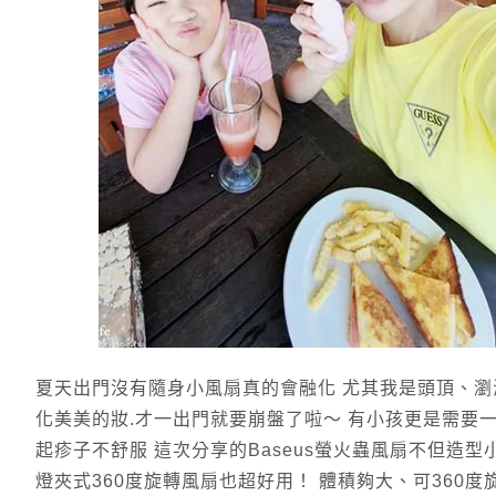
夏天出門沒有隨身小風扇真的會融化 尤其我是頭頂、瀏
化美美的妝.才一出門就要崩盤了啦～ 有小孩更是需要一
起疹子不舒服 這次分享的Baseus螢火蟲風扇不但造型
燈夾式360度旋轉風扇也超好用！ 體積夠大、可360度旋轉