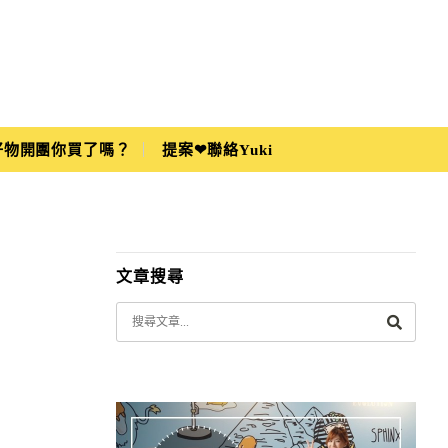
i好物開團你買了嗎？
提案❤聯絡Yuki
文章搜尋