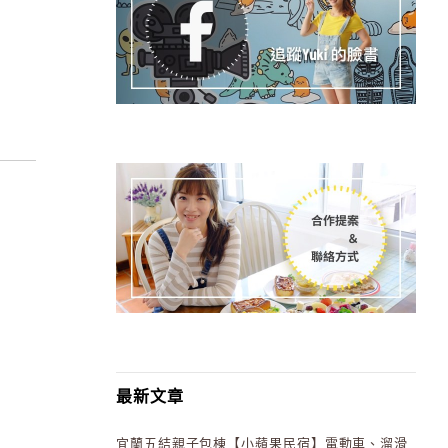
最新文章
宜蘭五結親子包棟【小蘋果民宿】電動車、溜滑