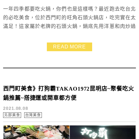
一年四季都要吃火鍋，你們也是這樣嗎？最近跑去吃台北
的必吃美食，位於西門町的旺角石頭火鍋店，吃完實在太
滿足！這家屬於老牌的石頭火鍋，鍋底先用洋蔥和肉炒過
就是香！旺角石頭火鍋店招牌的花生沙茶醬是靈魂，沾什
麼都好吃到欲罷不能的程度，一直以為只有吧檯的用餐方
READ MORE
式，沒想到樓下有卡式座位，不管是單人或是情侶的小組
數，還是家族聚餐的大組數，都能來旺角石頭火鍋店大快
朵頤哦！
西門町美食》打狗霸TAKAO1972昆明店~聚餐吃火
鍋推薦~搭捷運或開車都方便
2021.08.08
北部美食
台灣美食