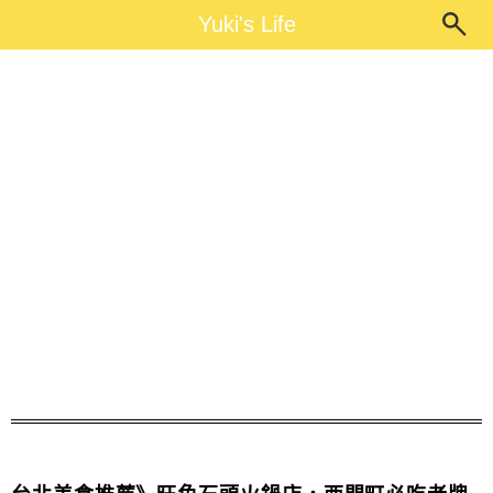
Main Menu
Yuki's Life
Yuki's Life
西門町美食