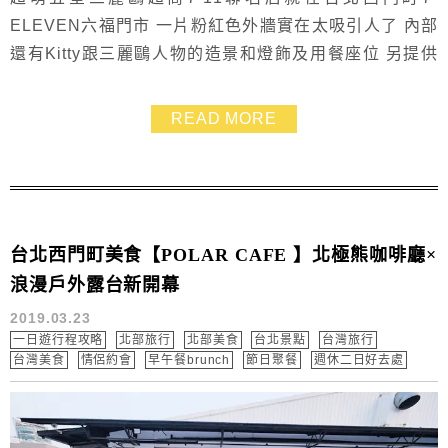
ELEVEN六福門市 一片粉紅色外牆實在太吸引人了 內部
還有Kitty跟三麗鷗人物的造景和燈飾及用餐座位 另提供
三麗鷗商品、三麗鷗咖啡杯、三麗鷗關東煮紙盒 絕對是
Kittty迷必訪打卡景點！
READ MORE
台北西門町美食【POLAR CAFE 】北極熊咖啡廳×
浪漫戶外露台新開幕
2019.03.23
一日遊行程攻略
北部旅行
北部美食
台北景點
台灣旅行
台灣美食
情侶約會
早午餐brunch
節日聚餐
週休二日好去處