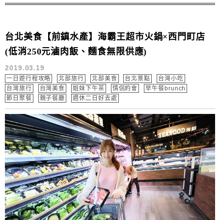
台北美食【前鎮水產】海霸王超市火鍋×西門町店
(低消250元滷肉飯、麵食無限供應)
2019.03.19
一日遊行程攻略
北部旅行
北部美食
台北景點
台灣小吃
台灣旅行
台灣美食
姐妹下午茶
情侶約會
早午餐brunch
節日聚餐
親子餐廳
週休二日好去處