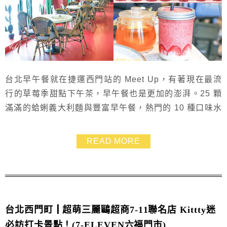
台北早午餐就在捷運西門站的 Meet Up，有著現在最流
行的草莓季甜點下午茶，早午餐也是更加的澎湃。25 顆
滿滿的蛤蜊義大利麵與豐富早午餐，熱門的 10 種口味水
果優格飲系列也是熱門商品！ Meet Up 重新裝潢打造網
美最愛的拍照牆面，連平日預約都是滿滿滿，到底 Meet
READ MORE
Up 裡面有什麼好料？又有什麼推薦的菜色呢？
台北西門町┃超萌三麗鷗超商7-11聯名店 Kittty迷
必訪打卡景點！(7-ELEVEN六福門市)