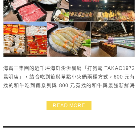
海霸王集團的近千坪海鮮澎湃餐廳「打狗霸 TAKAO1972
昆明店」，結合吃到飽與單點小火鍋兩種方式，600 元有
找的和牛吃到飽系列與 800 元有找的和牛與最強新鮮海
鮮系列，生魚片、壽司、烤物等複合式點餐方式。環境夜
晚超級美燈光閃閃，根本是豪宅氣場，更是西門町公司或
READ MORE
朋友聚餐很值得推薦的地方！