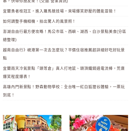
串，快帶你朋友來！(交通.營業資訊)
宜蘭勇者桂冠王，進入羅馬競技場，來場爆笑舒壓的體能冒險！
如何調整手機相機，拍出驚人的風景照！
澎湖自由行最方便攻略！馬公市區、西嶼、湖西、白沙景點美食(分區
總整理)
越南自由行》峴港第一次去怎麼玩？平價住宿推薦超詳細好吃好玩景
點
宜蘭雨天冷氣景點「頭等倉」真人打地鼠、頭頂鐵鍋過電流棒，荒唐
爆笑程度爆表！
高雄內門新景點！野森動物學校：全台唯一紅白狐狸谷體驗，一票玩
到底！