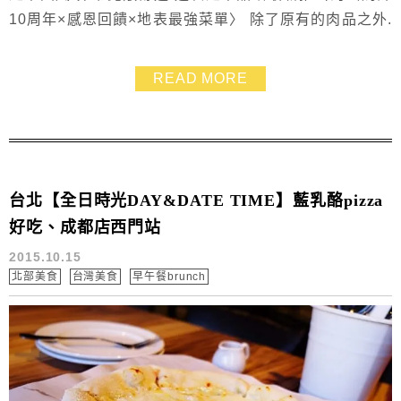
10周年×感恩回饋×地表最強菜單〉 除了原有的肉品之外.
另有美國CHOICE無骨牛小排、美國PRIME頂級牛梅
花、澳洲M9+黑毛和牛、阿根廷天使紅蝦無限供應 哈根
READ MORE
達斯增為16種口味、莫凡彼8種口味 及法式馬卡龍、72%
生巧克力可無限享用! 雖然澳洲M9+黑毛和牛要另外加價
200元才能無限品嚐(也很...
台北【全日時光DAY&DATE TIME】藍乳酪pizza
好吃、成都店西門站
2015.10.15
北部美食
台灣美食
早午餐brunch