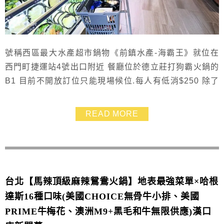
號稱西區最大水產超市鍋物《前鎮水產-海霸王》就位在
西門町捷運站4號出口附近 餐廳位於德立莊打狗霸火鍋的
B1 目前不開放訂位只能現場候位.每人有低消$250 除了
自己購買的青菜、海鮮、肉品還有火鍋料之外 於餐廳內
的副食→滷肉飯、多種麵食、汽水飲料、雞蛋、冰淇淋都
READ MORE
是無限供應 這家的超市區雖不是很大.不過食材很多種.價
格也是超市價
台北【馬辣頂級麻辣鴛鴦火鍋】地表最強菜單×哈根
達斯16種口味(美國CHOICE無骨牛小排、美國
PRIME牛梅花、澳洲M9+黑毛和牛無限供應)漢口