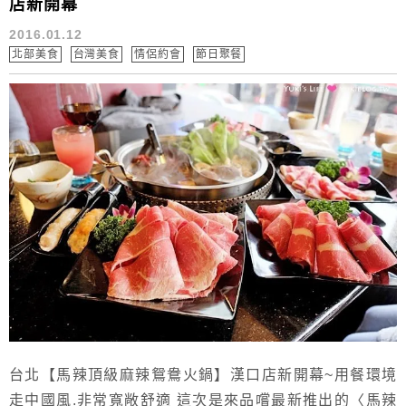
店新開幕
2016.01.12
北部美食
台灣美食
情侶約會
節日聚餐
台北【馬辣頂級麻辣鴛鴦火鍋】漢口店新開幕~用餐環境
走中國風.非常寬敞舒適 這次是來品嚐最新推出的〈馬辣