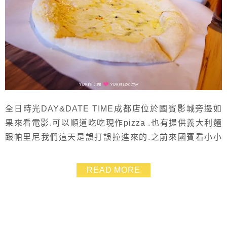
全日時光DAY&DATE TIME成都店位於國賓影城旁邊如
果來看電影.可以順道吃吃現作pizza .也有提供義大利麵
跟帕里尼我們這天是誤打誤撞進來的.之前來國賓看小小
兵時還沒開幕呢這次來.發現已經試營運了!小西瓜在一樓
看師傅甩pizza餅皮.看的出神!
READ MORE