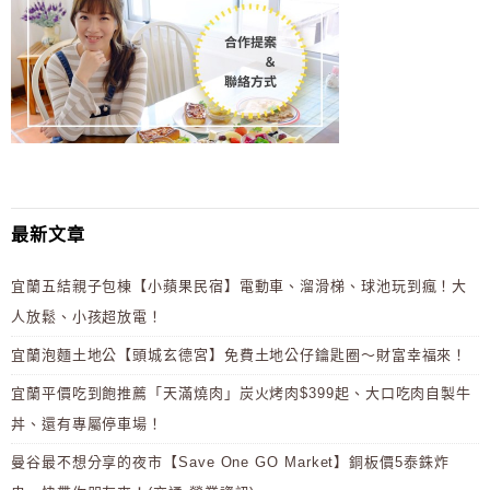
最新文章
宜蘭五結親子包棟【小蘋果民宿】電動車、溜滑梯、球池玩到瘋！大
人放鬆、小孩超放電！
宜蘭泡麵土地公【頭城玄德宮】免費土地公仔鑰匙圈～財富幸福來！
宜蘭平價吃到飽推薦「天滿燒肉」炭火烤肉$399起、大口吃肉自製牛
丼、還有專屬停車場！
曼谷最不想分享的夜市【Save One GO Market】銅板價5泰銖炸