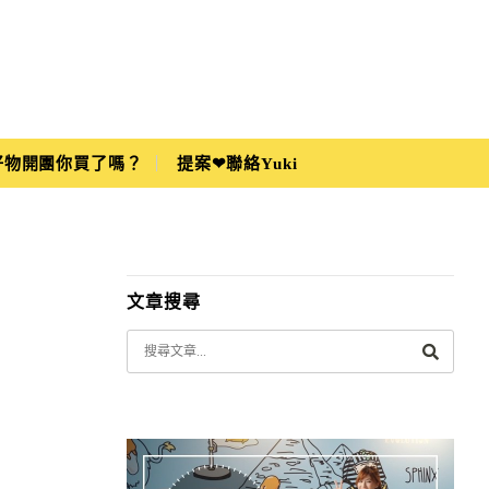
i好物開團你買了嗎？
提案❤聯絡Yuki
文章搜尋