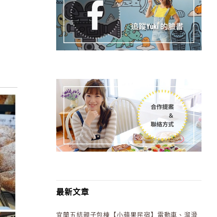
最新文章
宜蘭五結親子包棟【小蘋果民宿】電動車、溜滑