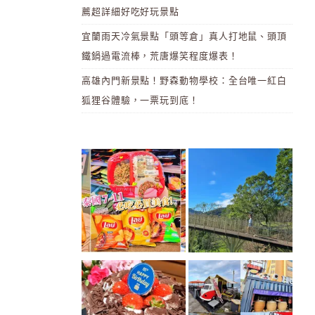
薦超詳細好吃好玩景點
宜蘭雨天冷氣景點「頭等倉」真人打地鼠、頭頂
鐵鍋過電流棒，荒唐爆笑程度爆表！
高雄內門新景點！野森動物學校：全台唯一紅白
狐狸谷體驗，一票玩到底！