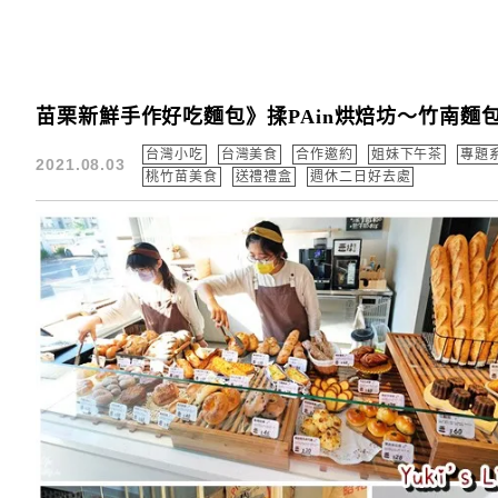
苗栗新鮮手作好吃麵包》揉PAin烘焙坊～竹南
台灣小吃
台灣美食
合作邀約
姐妹下午茶
專題
2021.08.03
桃竹苗美食
送禮禮盒
週休二日好去處