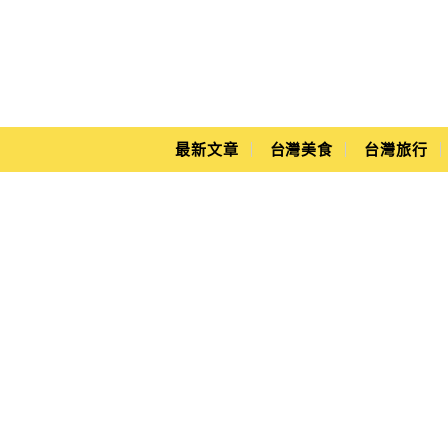
Main Menu
Yuki's Life
最新文章
台灣美食
台灣旅行
苗栗麵包店推薦