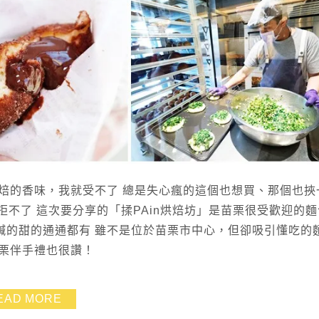
焙的香味，我就受不了 總是失心瘋的這個也想買、那個也挾
抗拒不了 這次要分享的「揉PAin烘焙坊」是苗栗很受歡迎的
鹹的甜的通通都有 雖不是位於苗栗市中心，但卻吸引懂吃的
栗伴手禮也很讚！
EAD MORE