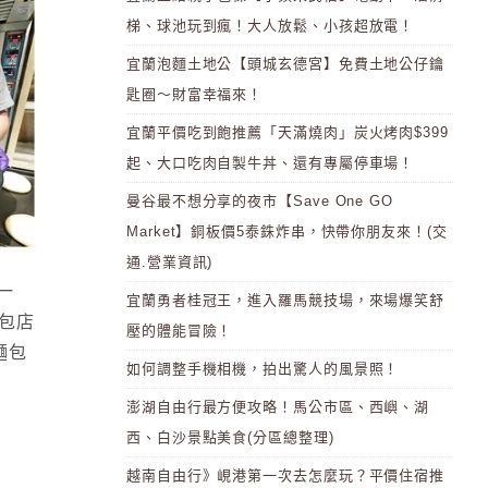
梯、球池玩到瘋！大人放鬆、小孩超放電！
宜蘭泡麵土地公【頭城玄德宮】免費土地公仔鑰
匙圈～財富幸福來！
宜蘭平價吃到飽推薦「天滿燒肉」炭火烤肉$399
起、大口吃肉自製牛丼、還有專屬停車場！
曼谷最不想分享的夜市【Save One GO
Market】銅板價5泰銖炸串，快帶你朋友來！(交
通.營業資訊)
一
宜蘭勇者桂冠王，進入羅馬競技場，來場爆笑舒
麵包店
壓的體能冒險！
麵包
如何調整手機相機，拍出驚人的風景照！
澎湖自由行最方便攻略！馬公市區、西嶼、湖
西、白沙景點美食(分區總整理)
越南自由行》峴港第一次去怎麼玩？平價住宿推